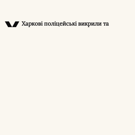
У
Харкові поліцейські викрили та
затримали сімох молодиків, які у стані
алкогольного сп’яніння влаштували погром у
гуртожитку в Індустріальному районі міста.
Унаслідок хуліганських дій травмувалася 40-
річна місцева жителька.
Про це повідомили в поліції Харківщини.
Деталі нападу на
вулиці Миру
Подія сталася наприкінці червня на вулиці