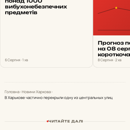
понад 1000
вибухонебезпечних
предметів
Прогноз п
на 08 сер
короткоча
6 Серпня · 1 хв
8 Серпня · 2 хв
Головна
›
Новини Харкова
›
В Харькове частично перекрыли одну из центральных улиц
ЧИТАЙТЕ ДАЛІ