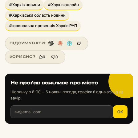
#Харків новини
#Харків онлайн
#Харківська область новини
#ювенальна превенція Харків РУП
ПІДСУМУВАТИ:
0
0
КОРИСНО?
Не проґав важливе про місто
Щоранку о 8:00 — 5 новин, погода, графіки й одна афіша на
вечір.
OK