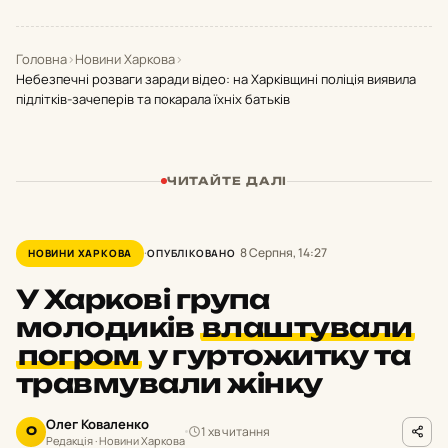
Головна
›
Новини Харкова
›
Небезпечні розваги заради відео: на Харківщині поліція виявила
підлітків-зачеперів та покарала їхніх батьків
ЧИТАЙТЕ ДАЛІ
8 Серпня, 14:27
НОВИНИ ХАРКОВА
ОПУБЛІКОВАНО
У Харкові група
молодиків
влаштували
погром
у гуртожитку та
травмували жінку
Олег Коваленко
1 хв читання
О
Редакція · Новини Харкова