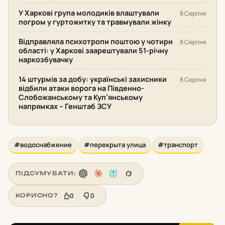
У Харкові група молодиків влаштували
8 Серпня
погром у гуртожитку та травмували жінку
Відправляла психотропи поштою у чотири
8 Серпня
області: у Харкові заарештували 51-річну
наркозбувачку
14 штурмів за добу: українські захисники
8 Серпня
відбили атаки ворога на Південно-
Слобожанському та Куп’янському
напрямках – Генштаб ЗСУ
#водоснабжение
#перекрыта улица
#транспорт
ПІДСУМУВАТИ:
0
0
КОРИСНО?