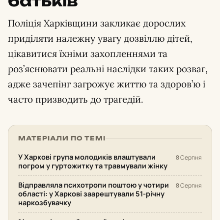
батьків
Поліція Харківщини закликає дорослих
приділяти належну увагу дозвіллю дітей,
цікавитися їхніми захопленнями та
роз’яснювати реальні наслідки таких розваг,
адже зачепінг загрожує життю та здоров’ю і
часто призводить до трагедій.
МАТЕРІАЛИ ПО ТЕМІ
У Харкові група молодиків влаштували
8 Серпня
погром у гуртожитку та травмували жінку
Відправляла психотропи поштою у чотири
8 Серпня
області: у Харкові заарештували 51-річну
наркозбувачку