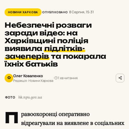
8 Серпня, 15:31
НОВИНИ ХАРКОВА
ОПУБЛІКОВАНО
Небезпечні розваги
заради відео: на
Харківщині поліція
виявила
підлітків-
зачеперів
та покарала
їхніх батьків
Олег Коваленко
1 хв читання
О
Редакція · Новини Харкова
hk.npu.gov.ua
ФОТО
П
равоохоронці оперативно
відреагували на виявлене в соціальних