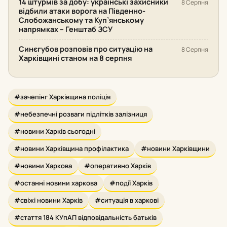
14 штурмів за добу: українські захисники
8 Серпня
відбили атаки ворога на Південно-
Слобожанському та Куп’янському
напрямках – Генштаб ЗСУ
Синєгубов розповів про ситуацію на
8 Серпня
Харківщині станом на 8 серпня
#зачепінг Харківщина поліція
#небезпечні розваги підлітків залізниця
#новини Харків сьогодні
#новини Харківщина профілактика
#новини Харківщини
#новини Харкова
#оперативно Харків
#останні новини харкова
#події Харків
#свіжі новини Харків
#ситуація в харкові
#стаття 184 КУпАП відповідальність батьків