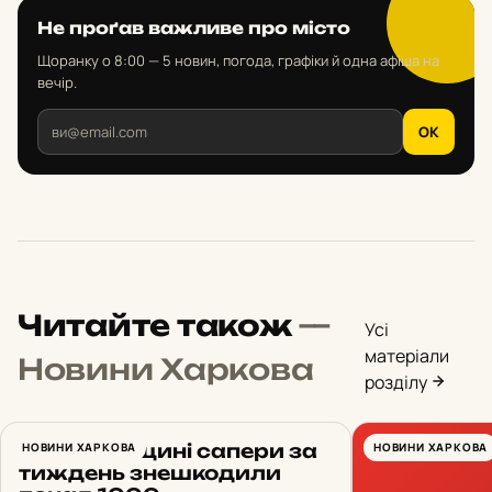
Не проґав важливе про місто
Щоранку о 8:00 — 5 новин, погода, графіки й одна афіша на
вечір.
OK
Читайте також
—
Усі
матеріали
Новини Харкова
розділу
На Харківщині сапери за
НОВИНИ ХАРКОВА
НОВИНИ ХАРКОВА
тиждень знешкодили