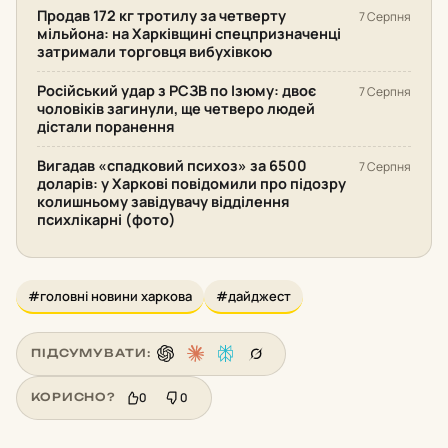
Продав 172 кг тротилу за четверту
7 Серпня
мільйона: на Харківщині спецпризначенці
затримали торговця вибухівкою
Російський удар з РСЗВ по Ізюму: двоє
7 Серпня
чоловіків загинули, ще четверо людей
дістали поранення
Вигадав «спадковий психоз» за 6500
7 Серпня
доларів: у Харкові повідомили про підозру
колишньому завідувачу відділення
психлікарні (фото)
#головні новини харкова
#дайджест
ПІДСУМУВАТИ:
0
0
КОРИСНО?