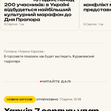
200 учасників: в Україні
конфлікт 
відбудеться найбільший
представ
культурний марафон до
Дня Прапора
6 Серпня · 1 хв
6 Серпня · 1 хв
Головна
›
Новини Харкова
›
В горсовете показали, как будет выглядеть Журавлевский
гидропарк
ЧИТАЙТЕ ДАЛІ
7 Серпня, 19:38
НОВИНИ ХАРКОВА
ОПУБЛІКОВАНО
Харків
7 серпня
:
удар