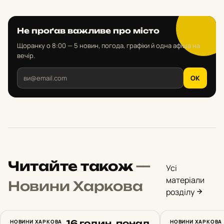
Не проґав важливе про місто
Щоранку о 8:00 — 5 новин, погода, графіки й одна афіша на
вечір.
OK
Читайте також
—
Усі
матеріали
Новини Харкова
розділу
14 земель, 16 годин, понад
НОВИНИ ХАРКОВА
У Харкові
НОВИНИ ХАРКОВА