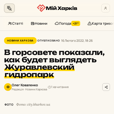
Мій Харків
Статті
Новини
Погода
Карта тривог
+21°
Перейти
до
16 Лютого 2022, 18:26
НОВИНИ ХАРКОВА
ОПУБЛІКОВАНО
контенту
В горсовете показали,
как будет выглядеть
Журавлевский
гидропарк
Олег Коваленко
1 хв читання
О
Редакція · Новини Харкова
Фото: city.kharkov.ua
ФОТО