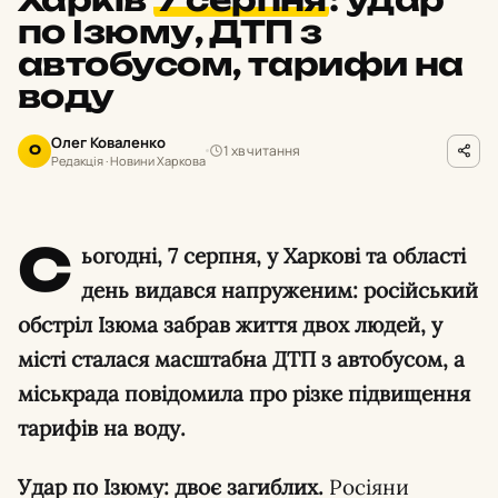
по Ізюму, ДТП з
автобусом, тарифи на
воду
Олег Коваленко
1 хв читання
О
Редакція · Новини Харкова
С
ьогодні, 7 серпня, у Харкові та області
день видався напруженим: російський
обстріл Ізюма забрав життя двох людей, у
місті сталася масштабна ДТП з автобусом, а
міськрада повідомила про різке підвищення
тарифів на воду.
Удар по Ізюму: двоє загиблих.
Росіяни