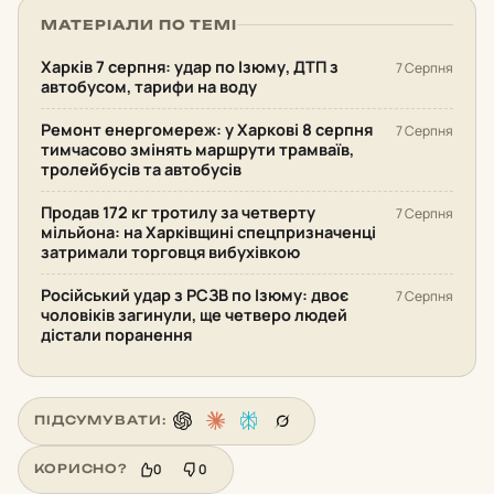
МАТЕРІАЛИ ПО ТЕМІ
Харків 7 серпня: удар по Ізюму, ДТП з
7 Серпня
автобусом, тарифи на воду
Ремонт енергомереж: у Харкові 8 серпня
7 Серпня
тимчасово змінять маршрути трамваїв,
тролейбусів та автобусів
Продав 172 кг тротилу за четверту
7 Серпня
мільйона: на Харківщині спецпризначенці
затримали торговця вибухівкою
Російський удар з РСЗВ по Ізюму: двоє
7 Серпня
чоловіків загинули, ще четверо людей
дістали поранення
ПІДСУМУВАТИ:
0
0
КОРИСНО?