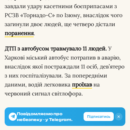
завдали удару касетними боєприпасами з
РСЗВ «Торнадо-С» по Ізюму, внаслідок чого
загинули двоє людей, ще четверо дістали
поранення
.
ДТП з автобусом травмувало 11 людей.
У
Харкові міський автобус потрапив в аварію,
внаслідок якої постраждали 11 осіб, дев’ятеро
з них госпіталізували. За попередніми
даними, водій легковика
проїхав
на
червоний сигнал світлофора.
Повідомляємо про
✕
Підписатись
небезпеку - у Telegram.