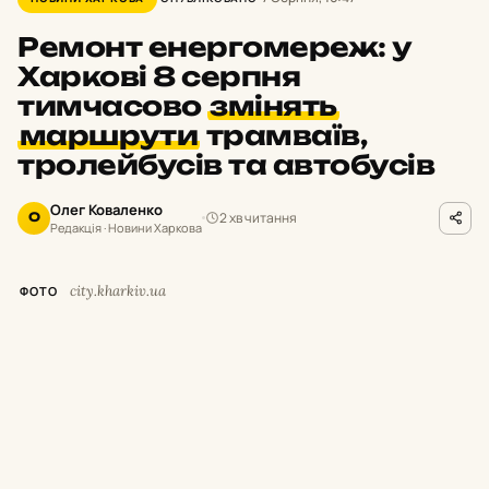
Ремонт енергомереж: у
Харкові 8 серпня
тимчасово
змінять
маршрути
трамваїв,
тролейбусів та автобусів
Олег Коваленко
2 хв читання
О
Редакція · Новини Харкова
city.kharkiv.ua
ФОТО
У
суботу,
8 серпня,
з 9:
00 до 19:
00 у
Харкові тимчасово припинять рух
низки трамваїв і тролейбусів.
Як повідомили у Департаменті будівництва