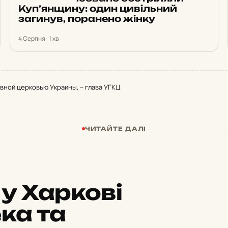
Куп’янщину: один цивільний
загинув, поранено жінку
4 Серпня · 1 хв
вной церковью Украины, – глава УГКЦ
ЧИТАЙТЕ ДАЛІ
у Харкові
ка та