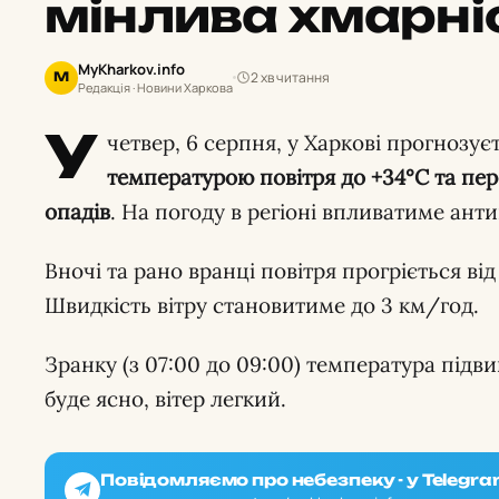
мінлива хмарні
MyKharkov.info
2 хв читання
M
Редакція · Новини Харкова
У
четвер, 6 серпня, у Харкові прогнозує
температурою повітря до +34°C та пе
опадів
. На погоду в регіоні впливатиме ант
Вночі та рано вранці повітря прогріється від
Швидкість вітру становитиме до 3 км/год.
Зранку (з 07:00 до 09:00) температура підв
буде ясно, вітер легкий.
Повідомляємо про небезпеку - у Telegra