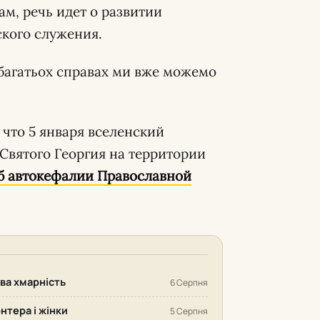
ам, речь идет о развитии
ского служения.
У багатьох справах ми вже можемо
 что 5 января вселенский
Святого Георгия на территории
б автокефалии Православной
ива хмарність
6 Серпня
нтера і жінки
5 Серпня