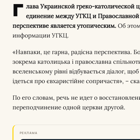
Г
лава Украинской греко-католической це
единение между УГКЦ и Православной
перспективе является утопическим.
Об этом
информации УГКЦ.
«Навпаки, це гарна, радісна перспектива. Бо
зокрема католицька і православна спільноти
вселенському рівні відбувається діалог, щоб
ідеться про євхаристійне сопричастя», – ск
По его словам, речь не идет о восстановлен
переподчинение одной церкви другой.
РЕКЛАМА