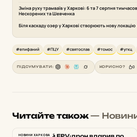
Зміна руху трамваїв у Харкові: 6 та 7 серпня тимчасо
Нескорених та Шевченка
Біля каскаду озер у Харкові створюють нову локацію
#епифаний
#ПЦУ
#святослав
#томос
#угкц
0
ПІДСУМУВАТИ:
КОРИСНО?
Читайте також
— Новин
Російський FPV-дрон вдарив по
НОВИНИ ХАРКОВА