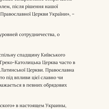
лем, після рішення нашої
 Православної Церкви України», –
 уровней сотрудничества, о
спільну спадщину Київського
 Греко-Католицька Церква часто в
ма Латинської Церкви. Православна
то під впливи цієї славно чи
ражається в певних обрядових
евского» в настоящем Украины,