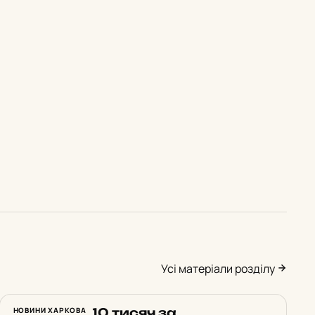
Усі матеріали розділу
Вимагав $10 тисяч за
НОВИНИ ХАРКОВА