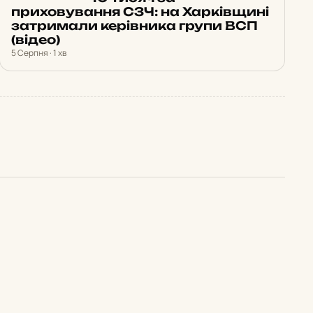
приховування СЗЧ: на Харківщині
затримали керівника групи ВСП
(відео)
5 Серпня · 1 хв