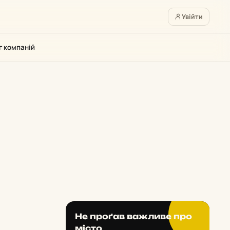
Увійти
г компаній
Не проґав важливе про
місто