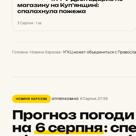
магазину на Куп’янщині:
спалахнула пожежа
3 Серпня · 1 хв
Головна
›
Новини Харкова
›
УГКЦ может объединиться с Правосла
6 Серпня, 07:59
НОВИНИ ХАРКОВА
ОПУБЛІКОВАНО
Прогноз погоди 
на
6 серпня
:
спе