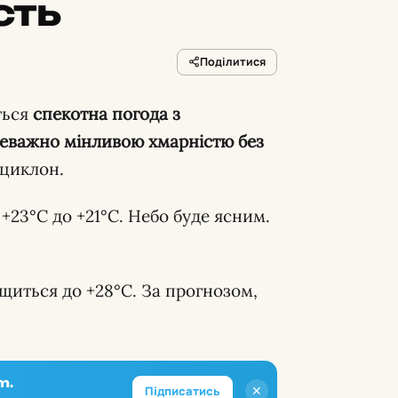
сть
Поділитися
ться
спекотна погода з
реважно мінливою хмарністю без
ициклон.
 +23°C до +21°C. Небо буде ясним.
ищиться до +28°C. За прогнозом,
m.
✕
Підписатись