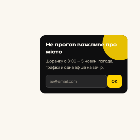
Не проґав важливе про
місто
Щоранку о 8:00 — 5 новин, погода,
графіки й одна афіша на вечір.
OK