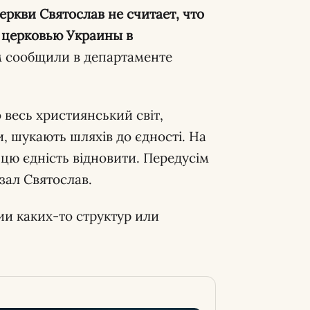
ркви Святослав не считает, что
 церковью Украины в
 сообщили в департаменте
 весь християнський світ,
, шукають шляхів до єдності. На
 цю єдність відновити. Передусім
азал Святослав.
ии каких-то структур или