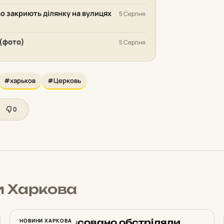
во закриють ділянку на вулицях
5 Серпня
 (фото)
5 Серпня
#харьков
#Церковь
0
и Харкова
Росіяни масовано обстріляли
НОВИНИ ХАРКОВА