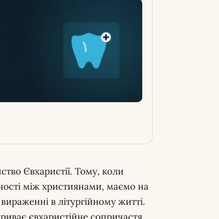
ство Євхаристії. Тому, коли
ності між християнами, маємо на
її вираженні в літургійному житті.
зриває євхаристійне сопричастя.