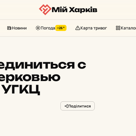
Мій Харків
Новини
Погода
Карта тривог
Катало
+26°
единиться с
ерковью
а УГКЦ
Поділитися