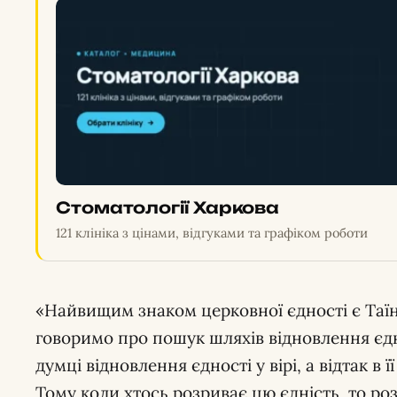
Стоматології Харкова
121 клініка з цінами, відгуками та графіком роботи
«Найвищим знаком церковної єдності є Таїн
говоримо про пошук шляхів відновлення єд
думці відновлення єдності у вірі, а відтак в 
Тому коли хтось розриває цю єдність, то ро