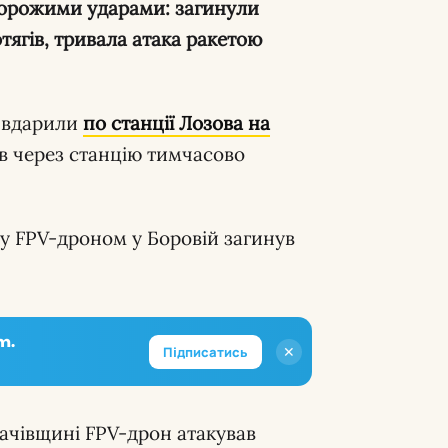
тягів, тривала атака ракетою
 вдарили
по станції Лозова на
гів через станцію тимчасово
у FPV-дроном у Боровій загинув
m.
✕
Підписатись
ачівщині FPV-дрон атакував