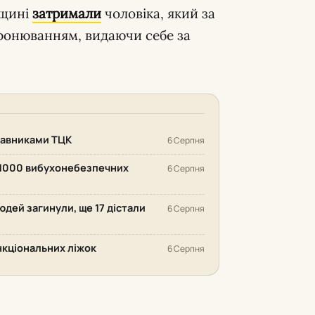
вщині
затримали
чоловіка, який за
бронюванням, видаючи себе за
ставниками ТЦК
6 Серпня
 1000 вибухонебезпечних
6 Серпня
людей загинули, ще 17 дістали
6 Серпня
нкціональних ліжок
6 Серпня