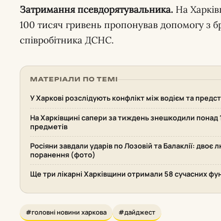
Затримання псевдорятувальника.
На Харкі
100 тисяч гривень пропонував допомогу з 
співробітника ДСНС.
МАТЕРІАЛИ ПО ТЕМІ
У Харкові розслідують конфлікт між водієм та пред
На Харківщині сапери за тиждень знешкодили понад
предметів
Росіяни завдали ударів по Лозовій та Балаклії: двоє 
поранення (фото)
Ще три лікарні Харківщини отримали 58 сучасних фу
#головні новини харкова
#дайджест