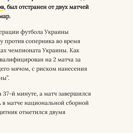
ов
, был отстранен от двух матчей
мар.
ерации футбола Украины
у против соперника во время
ках чемпионата Украины. Как
валифицирован на 2 матча за
его мячом, с риском нанесения
ны”.
 37-й минуте, а матч завершился
 А в матче национальной сборной
щитник отметился двумя