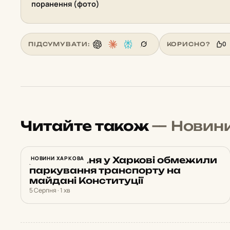
поранення (фото)
0
ПІДСУМУВАТИ:
КОРИСНО?
Читайте також
— Новин
До 10 серпня у Харкові обмежили
НОВИНИ ХАРКОВА
паркування транспорту на
майдані Конституції
5 Серпня · 1 хв