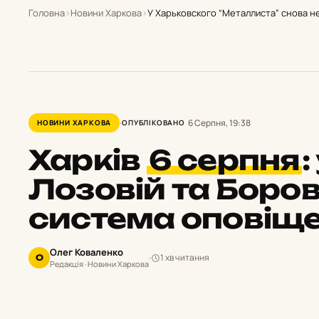
Головна
›
Новини Харкова
›
У Харьковского “Металлиста” снова 
6 Серпня, 19:38
НОВИНИ ХАРКОВА
ОПУБЛІКОВАНО
Харків
6 серпня
:
Лозовій та Боров
система оповіщ
Олег Коваленко
1 хв читання
О
Редакція · Новини Харкова