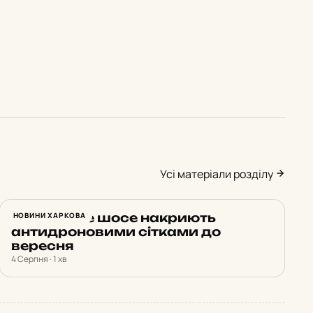
Усі матеріали розділу
Харківське шосе накриють
НОВИНИ ХАРКОВА
антидроновими сітками до
вересня
4 Серпня · 1 хв