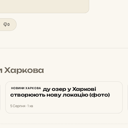
0
и Харкова
Біля каскаду озер у Харкові
НОВИНИ ХАРКОВА
створюють нову локацію (фото)
5 Серпня · 1 хв