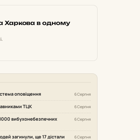
ка Харкова в одному
і.
система оповіщення
6 Серпня
ставниками ТЦК
6 Серпня
 1000 вибухонебезпечних
6 Серпня
людей загинули, ще 17 дістали
6 Серпня