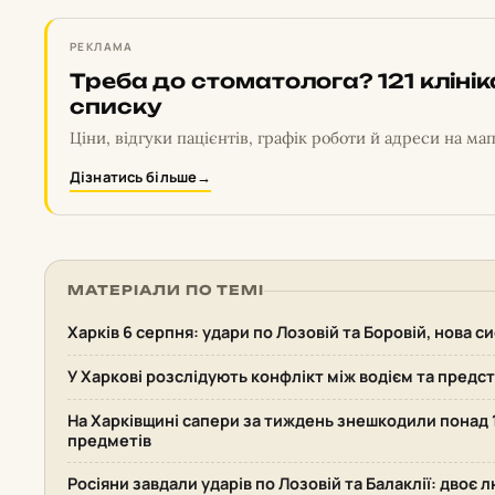
РЕКЛАМА
Треба до стоматолога? 121 кліні
списку
Ціни, відгуки пацієнтів, графік роботи й адреси на мап
Дізнатись більше
→
МАТЕРІАЛИ ПО ТЕМІ
Харків 6 серпня: удари по Лозовій та Боровій, нова 
У Харкові розслідують конфлікт між водієм та пред
На Харківщині сапери за тиждень знешкодили понад
предметів
Росіяни завдали ударів по Лозовій та Балаклії: двоє 