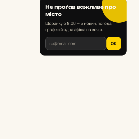
Не проґав важливе про
місто
Щоранку о 8:00 — 5 новин, погода,
графіки й одна афіша на вечір.
OK