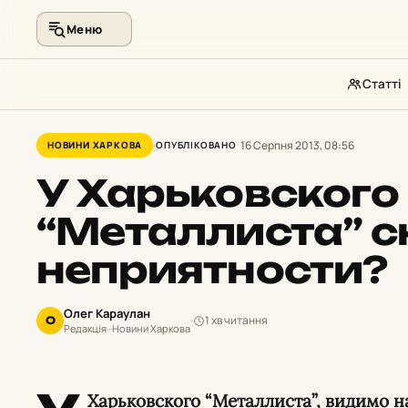
Меню
Статті
Перейти
до
16 Серпня 2013, 08:56
НОВИНИ ХАРКОВА
ОПУБЛІКОВАНО
контенту
У Харьковского
“Металлиста” с
неприятности?
Олег Караулан
1 хв читання
О
Редакція · Новини Харкова
Харьковского “Металлиста”, видимо н