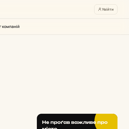
Увійти
г компаній
Не проґав важливе про
місто