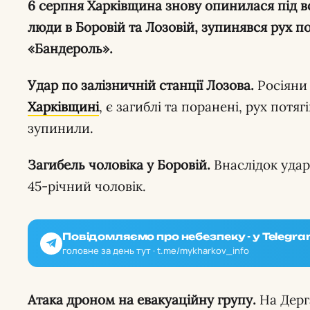
6 серпня Харківщина знову опинилася під ворожими ударами: загинули
люди в Боровій та Лозовій, зупинявся рух по
«Бандероль».
Удар по залізничній станції Лозова.
Росіяни
Харківщині
, є загиблі та поранені, рух потя
зупинили.
Загибель чоловіка у Боровій.
Внаслідок удар
45-річний чоловік.
Повідомляємо про небезпеку - у Telegra
головне за день тут · t.me/mykharkov_info
Атака дроном на евакуаційну групу.
На Дерг