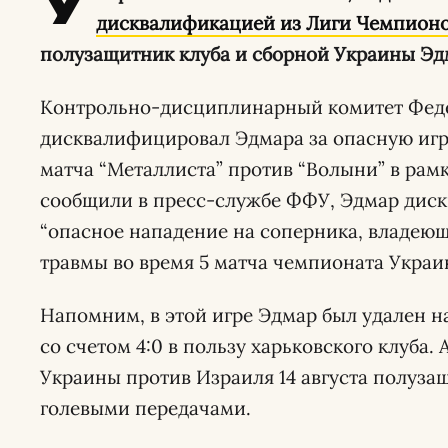
У
дисквалификацией из Лиги Чемпион
полузащитник клуба и сборной Украины Эд
Контрольно-дисциплинарный комитет Фед
дисквалифицировал Эдмара за опасную игр
матча “Металлиста” против “Волыни” в рам
сообщили в пресс-службе ФФУ, Эдмар диск
“опасное нападение на соперника, владеющ
травмы во время 5 матча чемпионата Украи
Напомним, в этой игре Эдмар был удален на
со счетом 4:0 в пользу харьковского клуба.
Украины против Израиля 14 августа полуза
голевыми передачами.