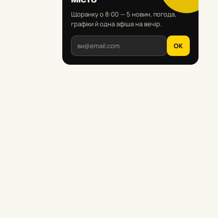
Щоранку о 8:00 — 5 новин, погода,
графіки й одна афіша на вечір.
OK