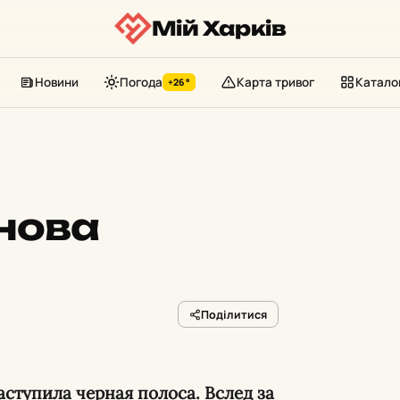
Мій Харків
Новини
Погода
Карта тривог
Катало
+26°
нова
Поділитися
аступила черная полоса. Вслед за