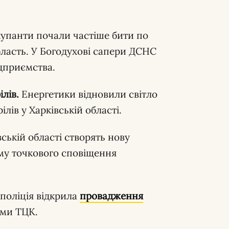
упанти почали частіше бити по
бласть. У Богодухові сапери ДСНС
ідприємства.
лів.
Енергетики відновили світло
лів у Харківській області.
ській області створять нову
му точкового сповіщення
 поліція відкрила
провадження
ами ТЦК.