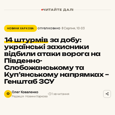
ЧИТАЙТЕ ДАЛІ
8 Серпня, 10:03
НОВИНИ ХАРКОВА
ОПУБЛІКОВАНО
14 штурмів
за добу:
українські захисники
відбили атаки ворога на
Південно-
Слобожанському та
Куп’янському напрямках –
Генштаб ЗСУ
Олег Коваленко
1 хв читання
О
Редакція · Новини Харкова
facebook.com/GeneralStaff.ua
ФОТО