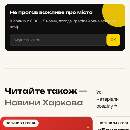
Не проґав важливе про місто
Щоранку о 8:00 — 5 новин, погода, графіки й одна афіша на
вечір.
OK
Читайте також
—
Усі
матеріали
Новини Харкова
розділу
НОВИНИ ХАРКОВА
Харків 5 
НОВИНИ ХАРКОВА
«Бандеро