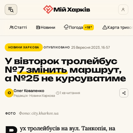
Мій Харків
Статті
Новини
Погода
Карта триво
+18°
Перейти
до
25 Вересня 2023, 16:57
НОВИНИ ХАРКОВА
ОПУБЛІКОВАНО
контенту
У вівторок тролейбус
№
7 змінить
маршрут,
а №25 не курсуватиме
Олег Коваленко
1 хв читання
О
Редакція · Новини Харкова
Фото: city.kharkov.ua
ФОТО
Р
ух тролейбусів на вул. Танкопія, на