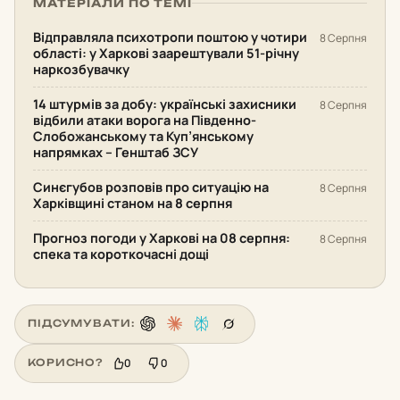
МАТЕРІАЛИ ПО ТЕМІ
Відправляла психотропи поштою у чотири
8 Серпня
області: у Харкові заарештували 51-річну
наркозбувачку
14 штурмів за добу: українські захисники
8 Серпня
відбили атаки ворога на Південно-
Слобожанському та Куп’янському
напрямках – Генштаб ЗСУ
Синєгубов розповів про ситуацію на
8 Серпня
Харківщині станом на 8 серпня
Прогноз погоди у Харкові на 08 серпня:
8 Серпня
спека та короткочасні дощі
ПІДСУМУВАТИ:
0
0
КОРИСНО?