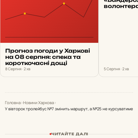
волонтера
Прогноз погоди у Харкові
на 08 серпня: спека та
короткочасні дощі
8 Серпня · 2 хв
5 Серпня · 2 хв
Головна
›
Новини Харкова
›
У вівторок тролейбус №7 змінить маршрут, а №25 не курсуватиме
ЧИТАЙТЕ ДАЛІ