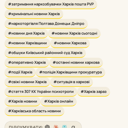
#затримання наркозбувачки Харків пошта PVP
#кримінальні новини Харків
#наркоторгівля Полтава Донецьк Дніпро
#новини дня Харків
#новини Харків сьогодні
#новини Харківщини
#новини Харкова
#обшуки Київський районний суд Харків
#оперативно Харків
#останні новини харкова
#події Харків
#поліція Харківщини прокуратура
#свіжі новини Харків
#ситуація в харкові
#стаття 307 КК України психотропи
#Харків зараз
#Харків новини
#Харків онлайн
#Харківська область новини
ПІДСУМУВАТИ: