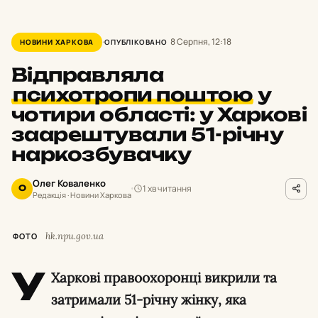
8 Серпня, 12:18
НОВИНИ ХАРКОВА
ОПУБЛІКОВАНО
Відправляла
психотропи поштою
у
чотири області: у Харкові
заарештували 51-річну
наркозбувачку
Олег Коваленко
1 хв читання
О
Редакція · Новини Харкова
hk.npu.gov.ua
ФОТО
У
Харкові правоохоронці викрили та
затримали 51-річну жінку, яка