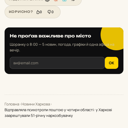
0
0
КОРИСНО?
Не проґав важливе про місто
Щоранку о 8:00 — 5 новин, погода, графіки й одна афіша на
вечір.
OK
Головна
›
Новини Харкова
›
Відправляла психотропи поштою у чотири області: у Харкові
заарештували 51-річну наркозбувачку