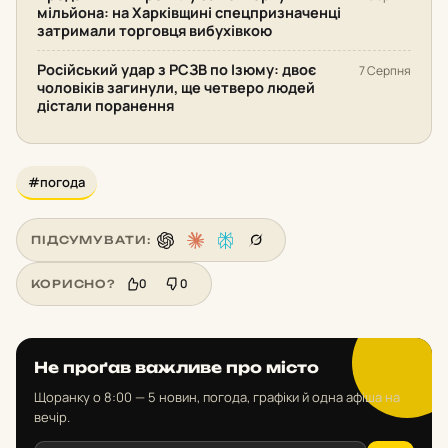
мільйона: на Харківщині спецпризначенці
затримали торговця вибухівкою
Російський удар з РСЗВ по Ізюму: двоє
7 Серпня
чоловіків загинули, ще четверо людей
дістали поранення
#погода
ПІДСУМУВАТИ:
0
0
КОРИСНО?
Не проґав важливе про місто
Щоранку о 8:00 — 5 новин, погода, графіки й одна афіша на
вечір.