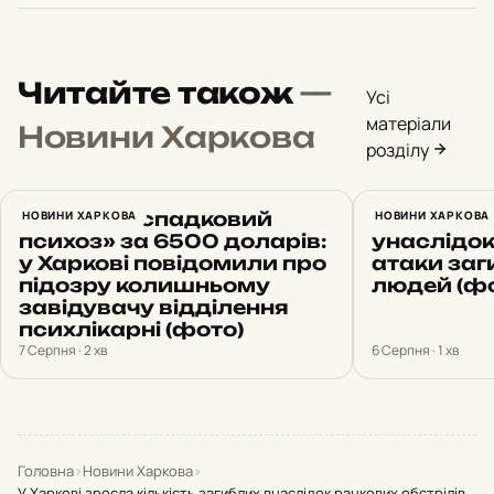
Читайте також
—
Усі
матеріали
Новини Харкова
розділу
Вигадав «спадковий
НОВИНИ ХАРКОВА
Нічний уда
НОВИНИ ХАРКОВА
психоз» за 6500 доларів:
унаслідок
у Харкові повідомили про
атаки заг
підозру колишньому
людей (фо
завідувачу відділення
психлікарні (фото)
7 Серпня · 2 хв
6 Серпня · 1 хв
Головна
›
Новини Харкова
›
У Харкові зросла кількість загиблих внаслідок ранкових обстрілів