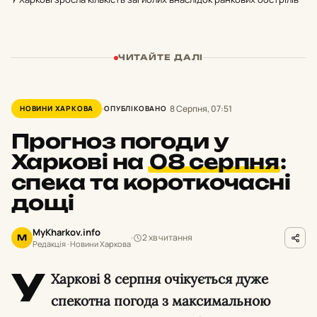
ЧИТАЙТЕ ДАЛІ
8 Серпня, 07:51
НОВИНИ ХАРКОВА
ОПУБЛІКОВАНО
Прогноз погоди у
Харкові на
08 серпня
:
спека та короткочасні
дощі
MyKharkov.info
2 хв читання
M
Редакція · Новини Харкова
У
Харкові 8 серпня очікується дуже
спекотна погода з максимальною