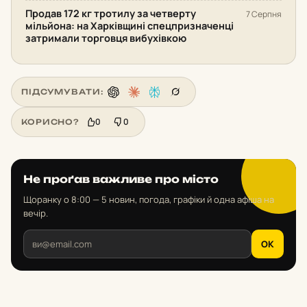
Продав 172 кг тротилу за четверту
7 Серпня
мільйона: на Харківщині спецпризначенці
затримали торговця вибухівкою
ПІДСУМУВАТИ:
0
0
КОРИСНО?
Не проґав важливе про місто
Щоранку о 8:00 — 5 новин, погода, графіки й одна афіша на
вечір.
OK