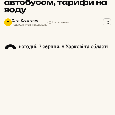
автобусом, тарифи на
воду
Олег Коваленко
1 хв читання
О
Редакція · Новини Харкова
С
ьогодні, 7 серпня, у Харкові та області
день видався напруженим: російський
обстріл Ізюма забрав життя двох людей, у
місті сталася масштабна ДТП з автобусом, а
міськрада повідомила про різке підвищення
тарифів на воду.
Удар по Ізюму: двоє загиблих.
Росіяни
завдали удару касетними боєприпасами з