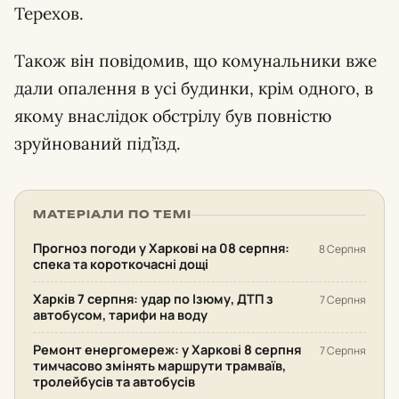
Терехов.
Також він повідомив, що комунальники вже
дали опалення в усі будинки, крім одного, в
якому внаслідок обстрілу був повністю
зруйнований під’їзд.
МАТЕРІАЛИ ПО ТЕМІ
Прогноз погоди у Харкові на 08 серпня:
8 Серпня
спека та короткочасні дощі
Харків 7 серпня: удар по Ізюму, ДТП з
7 Серпня
автобусом, тарифи на воду
Ремонт енергомереж: у Харкові 8 серпня
7 Серпня
тимчасово змінять маршрути трамваїв,
тролейбусів та автобусів