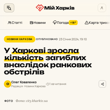
Мій Харків
Статті
Новини
Погода
Карта триво
+18°
Перейти
до
23 Січня 2024, 19:10
НОВИНИ ХАРКОВА
ОПУБЛІКОВАНО
контенту
У
Харкові зросла
кількість
загиблих
внаслідок ранкових
обстрілів
Олег Коваленко
1 хв читання
О
Редакція · Новини Харкова
Фото: city.kharkiv.ua
ФОТО