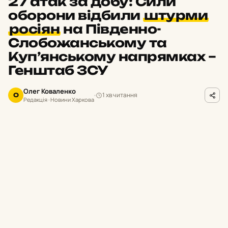
27 атак за добу: Сили
оборони відбили
штурми
росіян
на Південно-
Слобожанському та
Куп’янському напрямках –
Генштаб ЗСУ
Олег Коваленко
1 хв читання
О
Редакція · Новини Харкова
facebook.com/GeneralStaff.ua
ФОТО
П
ротягом минулої доби українські
підрозділи відбили 27 російських атак
на Харківщині. Загарбники активно
застосовували піхоту та техніку для
просування на Південно-Слобожанському та