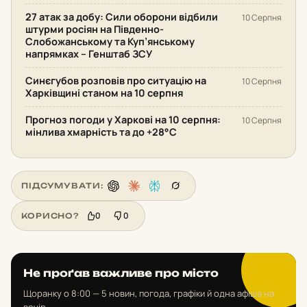
27 атак за добу: Сили оборони відбили
10 Серпня
штурми росіян на Південно-
Слобожанському та Куп’янському
напрямках – Генштаб ЗСУ
Синєгубов розповів про ситуацію на
10 Серпня
Харківщині станом на 10 серпня
Прогноз погоди у Харкові на 10 серпня:
10 Серпня
мінлива хмарність та до +28°С
ПІДСУМУВАТИ:
0
0
КОРИСНО?
Не проґав важливе про місто
Щоранку о 8:00 — 5 новин, погода, графіки й одна афіша на