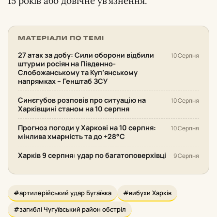
15 років або довічне ув’язнення.
МАТЕРІАЛИ ПО ТЕМІ
27 атак за добу: Сили оборони відбили
10 Серпня
штурми росіян на Південно-
Слобожанському та Куп’янському
напрямках – Генштаб ЗСУ
Синєгубов розповів про ситуацію на
10 Серпня
Харківщині станом на 10 серпня
Прогноз погоди у Харкові на 10 серпня:
10 Серпня
мінлива хмарність та до +28°С
Харків 9 серпня: удар по багатоповерхівці
9 Серпня
#артилерійський удар Бугаївка
#вибухи Харків
#загиблі Чугуївський район обстріл