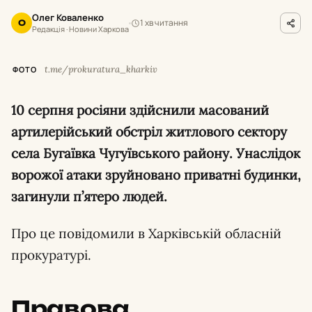
Олег Коваленко
1 хв читання
О
Редакція · Новини Харкова
t.me/prokuratura_kharkiv
ФОТО
10 серпня росіяни здійснили масований
артилерійський обстріл житлового сектору
села Бугаївка Чугуївського району. Унаслідок
ворожої атаки зруйновано приватні будинки,
загинули п’ятеро людей.
Про це повідомили в Харківській обласній
прокуратурі.
Правова