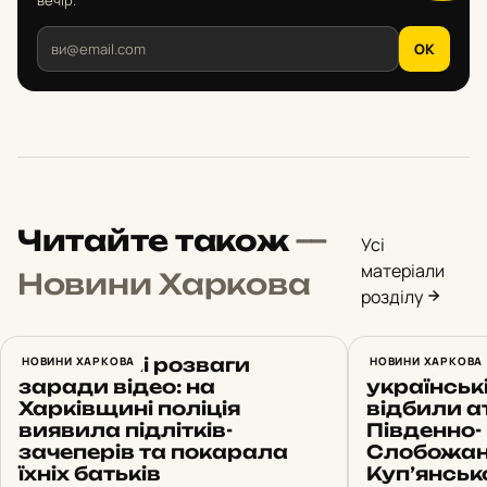
вечір.
OK
Читайте також
—
Усі
матеріали
Новини Харкова
розділу
Небезпечні розваги
НОВИНИ ХАРКОВА
14 штурмі
НОВИНИ ХАРКОВА
заради відео: на
українськ
Харківщині поліція
відбили а
виявила підлітків-
Південно-
зачеперів та покарала
Слобожан
їхніх батьків
Куп’янсь