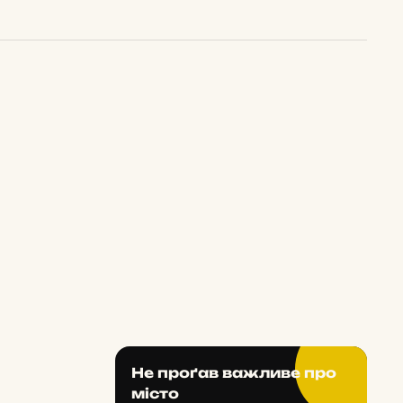
Не проґав важливе про
місто