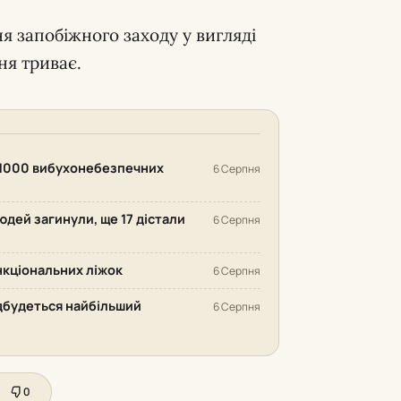
я запобіжного заходу у вигляді
ня триває.
 1000 вибухонебезпечних
6 Серпня
людей загинули, ще 17 дістали
6 Серпня
нкціональних ліжок
6 Серпня
відбудеться найбільший
6 Серпня
0