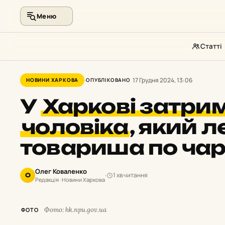
Меню
Статті
Перейти
до
17 Грудня 2024, 13:06
НОВИНИ ХАРКОВА
ОПУБЛІКОВАНО
контенту
У
Харкові затри
чоловіка
,
який л
товариша по чар
Олег Коваленко
1 хв читання
О
Редакція · Новини Харкова
Фото: hk.npu.gov.ua
ФОТО