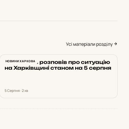
Усі матеріали розділу
Синєгубов розповів про ситуацію
НОВИНИ ХАРКОВА
на Харківщині станом на 5 серпня
5 Серпня · 2 хв