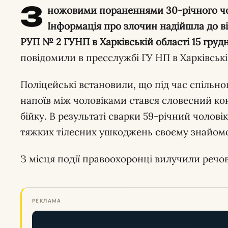
З
ножовими пораненнями 30-річного чол
Інформація про злочин надійшла до ві
РУП № 2 ГУНП в Харківській області 15 грудн
повідомили в пресслужбі ГУ НП в Харківські
Поліцейські встановили, що під час спільн
напоїв між чоловіками стався словесний кон
бійку. В результаті сварки 59-річний чолові
тяжких тілесних ушкоджень своєму знайом
З місця події правоохоронці вилучили речов
РЕКЛАМА