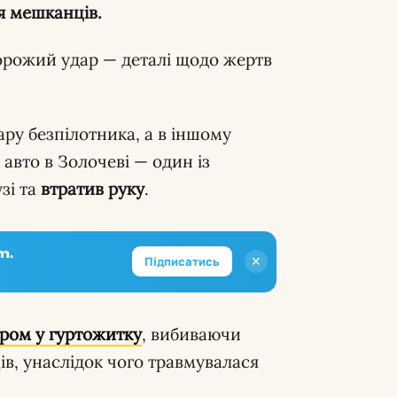
я мешканців.
рожий удар — деталі щодо жертв
ару безпілотника, а в іншому
авто в Золочеві — один із
зі та
втратив руку
.
m.
✕
Підписатись
гром
у гуртожитку
, вибиваючи
ів, унаслідок чого травмувалася