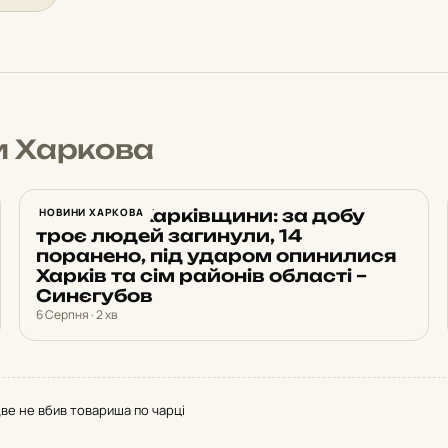
и Харкова
Обстріли Харківщини: за добу
НОВИНИ ХАРКОВА
троє людей загинули, 14
поранено, під ударом опинилися
Харків та сім районів області –
Синєгубов
6 Серпня · 2 хв
две не вбив товариша по чарці