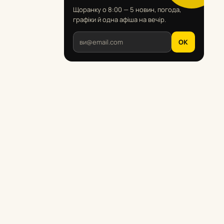
Щоранку о 8:00 — 5 новин, погода,
графіки й одна афіша на вечір.
OK