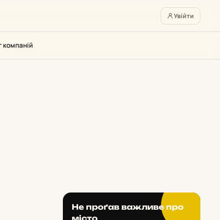
Увійти
г компаній
Не проґав важливе про
місто