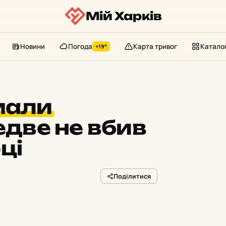
Мій Харків
Новини
Погода
Карта тривог
Катало
+19°
мали
едве не вбив
ці
Поділитися