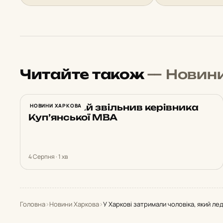
Читайте також
— Новин
Зеленський звільнив керівника
НОВИНИ ХАРКОВА
Куп’янської МВА
4 Серпня · 1 хв
Головна
›
Новини Харкова
›
У Харкові затримали чоловіка, який ле