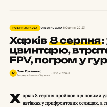
8 Серпня, 20:23
НОВИНИ ХАРКОВА
ОПУБЛІКОВАНО
Харків
8 серпня
:
цвинтарю, втрата
FPV, погром у г
Олег Коваленко
1 хв читання
О
Редакція · Новини Харкова
Х
арків 8 серпня пройшов під новими уд
автівках у прифронтових селищах, а т