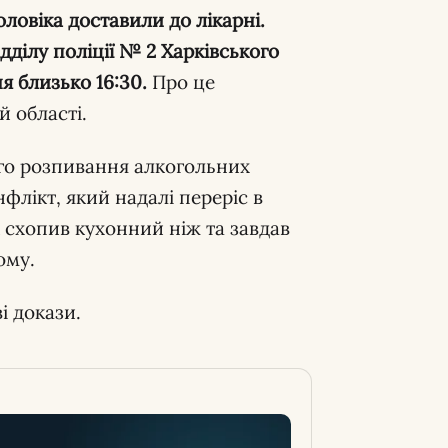
овіка доставили до лікарні.
дділу поліції № 2 Харківського
я близько 16:30.
Про це
й області.
ого розпивання алкогольних
флікт, який надалі переріс в
к схопив кухонний ніж та завдав
ому.
і докази.