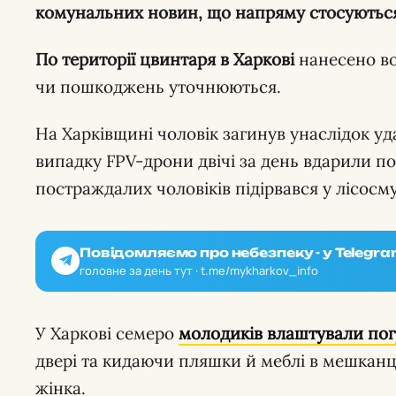
комунальних новин, що напряму стосуютьс
По території цвинтаря в Харкові
нанесено во
чи пошкоджень уточнюються.
На Харківщині чоловік загинув унаслідок уд
випадку FPV-дрони двічі за день вдарили по 
постраждалих чоловіків підірвався у лісосму
Повідомляємо про небезпеку - у Telegra
головне за день тут · t.me/mykharkov_info
У Харкові семеро
молодиків влаштували
по
двері та кидаючи пляшки й меблі в мешканц
жінка.