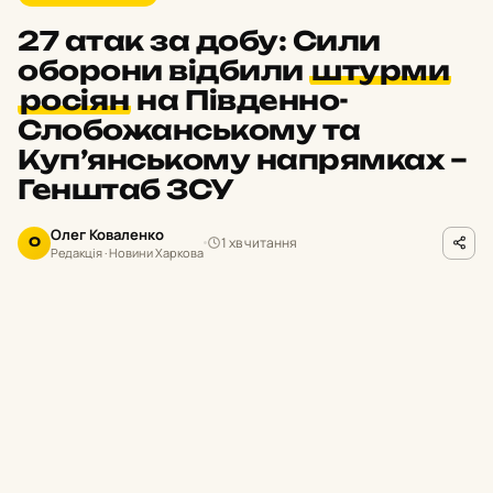
27 атак за добу: Сили
оборони відбили
штурми
росіян
на Південно-
Слобожанському та
Куп’янському напрямках –
Генштаб ЗСУ
Олег Коваленко
1 хв читання
О
Редакція · Новини Харкова
facebook.com/GeneralStaff.ua
ФОТО
П
ротягом минулої доби українські
підрозділи відбили 27 російських атак
на Харківщині. Загарбники активно
застосовували піхоту та техніку для