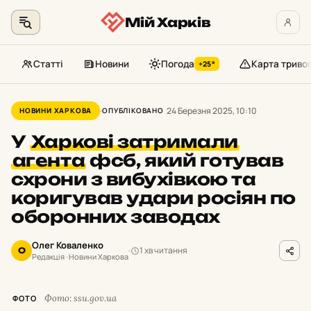
Мій Харків
Статті
Новини
Погода
Карта триво
+25°
Перейти
до
24 Березня 2025, 10:10
НОВИНИ ХАРКОВА
ОПУБЛІКОВАНО
контенту
У
Харкові затримали
агента
фсб, який готував
схрони з вибухівкою та
коригував удари росіян по
оборонних заводах
Олег Коваленко
1 хв читання
О
Редакція · Новини Харкова
Фото: ssu.gov.ua
ФОТО