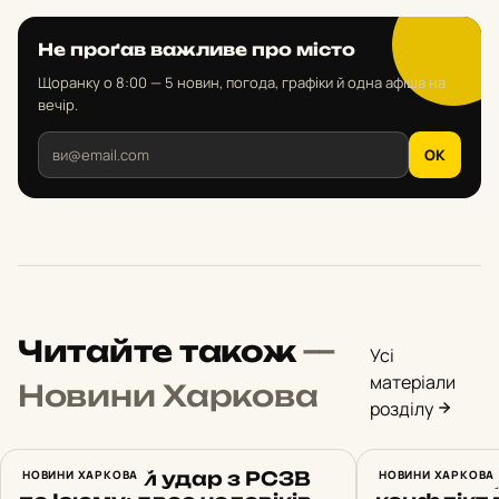
Не проґав важливе про місто
Щоранку о 8:00 — 5 новин, погода, графіки й одна афіша на
вечір.
OK
Читайте також
—
Усі
матеріали
Новини Харкова
розділу
Російський удар з РСЗВ
НОВИНИ ХАРКОВА
У Харкові
НОВИНИ ХАРКОВА