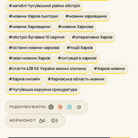
#загиблі Чугуївський район обстріл
#новини Харків сьогодні
#новини харківщина
#новини Харківщини
#новини Харкова
#обстріл Бугаївка 10 серпня
#оперативно Харків
#останні новини харкова
#події Харків
#свіжі новини Харків
#ситуація в харкові
#стаття 438 КК України воєнні злочини
#Харків новини
#Харків онлайн
#Харківська область новини
#Чугуївська окружна прокуратура
ПІДСУМУВАТИ:
0
0
КОРИСНО?