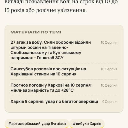
вигляді позбавлення волі на строк від 10 до
15 років або довічне ув’язнення.
МАТЕРІАЛИ ПО ТЕМІ
27 атак за добу: Сили оборони відбили
10 Серпня
штурми росіян на Південно-
Слобожанському та Куп’янському
напрямках – Генштаб ЗСУ
Синєгубов розповів про ситуацію на
10 Серпня
Харківщині станом на 10 серпня
Прогноз погоди у Харкові на 10 серпня:
10 Серпня
мінлива хмарність та до +28°С
Харків 9 серпня: удар по багатоповерхівці
9 Серпня
#артилерійський удар Бугаївка
#вибухи Харків