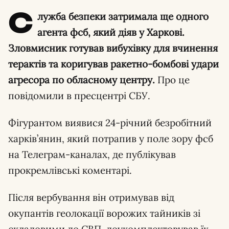
С
лужба безпеки затримала ще одного
агента фсб, який діяв у Харкові.
Зловмисник готував вибухівку для вчинення
терактів та коригував ракетно-бомбові удари
агресора по обласному центру.
Про це
повідомили в пресцентрі СБУ.
Фігурантом виявися 24-річний безробітний
харків’янин, який потрапив у поле зору фсб
на Телеграм-каналах, де публікував
прокремлівські коментарі.
Після вербування він отримував від
окупантів геолокації ворожих тайників зі