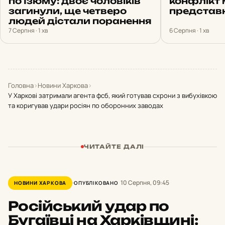
по Ізюму: двоє чоловіків
конфлікт 
загинули, ще четверо
представ
людей дістали поранення
7 Серпня · 1 хв
6 Серпня · 1 хв
Головна
›
Новини Харкова
›
У Харкові затримали агента фсб, який готував схрони з вибухівкою
та коригував удари росіян по оборонних заводах
ЧИТАЙТЕ ДАЛІ
10 Серпня, 09:45
НОВИНИ ХАРКОВА
ОПУБЛІКОВАНО
Російський удар по
Бугаївці на Харківщині: