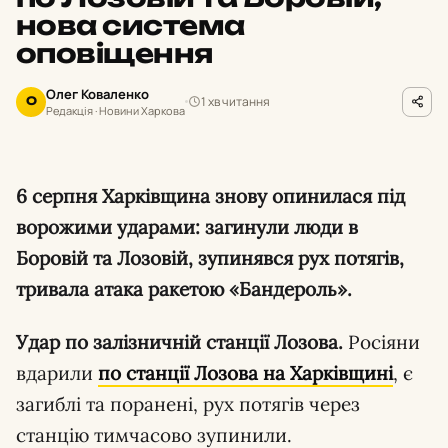
нова система
оповіщення
Олег Коваленко
1 хв читання
О
Редакція · Новини Харкова
6 серпня Харківщина знову опинилася під
ворожими ударами: загинули люди в
Боровій та Лозовій, зупинявся рух потягів,
тривала атака ракетою «Бандероль».
Удар по залізничній станції Лозова.
Росіяни
вдарили
по станції Лозова на Харківщині
, є
загиблі та поранені, рух потягів через
станцію тимчасово зупинили.