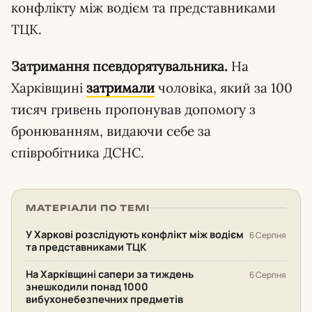
конфлікту між водієм та представниками
ТЦК.
Затримання псевдорятувальника.
На
Харківщині
затримали
чоловіка, який за 100
тисяч гривень пропонував допомогу з
бронюванням, видаючи себе за
співробітника ДСНС.
МАТЕРІАЛИ ПО ТЕМІ
У Харкові розслідують конфлікт між водієм
6 Серпня
та представниками ТЦК
На Харківщині сапери за тиждень
6 Серпня
знешкодили понад 1000
вибухонебезпечних предметів