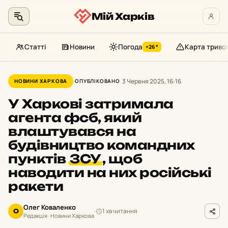
Мій Харків
Статті
Новини
Погода
Карта триво
+26°
Перейти
до
3 Червня 2025, 16:16
НОВИНИ ХАРКОВА
ОПУБЛІКОВАНО
контенту
У Харкові затримала
агента фсб, який
влаштувався на
будівництво командних
пунктів
ЗСУ
,
щоб
наводити на них російські
ракети
Олег Коваленко
1 хв читання
О
Редакція · Новини Харкова