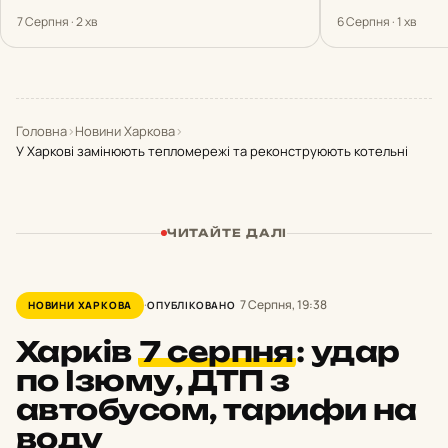
7 Серпня · 2 хв
6 Серпня · 1 хв
Головна
›
Новини Харкова
›
У Харкові замінюють тепломережі та реконструюють котельні
ЧИТАЙТЕ ДАЛІ
7 Серпня, 19:38
НОВИНИ ХАРКОВА
ОПУБЛІКОВАНО
Харків
7 серпня
:
удар
по Ізюму, ДТП з
автобусом, тарифи на
воду