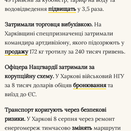
водовідведення
підвищать
у 3,5 раза.
Затримали торговця вибухівкою.
На
Харківщині спецпризначенці затримали
командира артдивізіону, якого підозрюють у
продажу
172 кг тротилу за 240 тисяч гривень.
Офіцера Нацгвардії затримали за
корупційну схему.
У Харкові військовий НГУ
за 8 тисяч доларів обіцяв
бронювання
та
виїзд до ЄС.
Транспорт коригують через безпекові
ризики.
У Харкові 8 серпня через ремонт
енергомереж тимчасово
змінять
маршрути