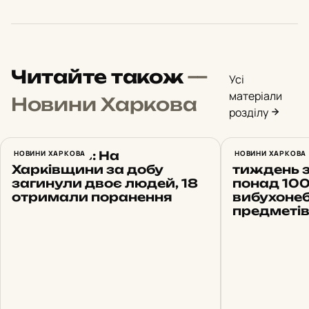
Читайте також
—
Усі
матеріали
Новини Харкова
розділу
Синєгубов: На
НОВИНИ ХАРКОВА
На Харків
НОВИНИ ХАРКОВА
Харківщини за добу
тиждень 
загинули двоє людей, 18
понад 10
отримали поранення
вибухоне
предметі