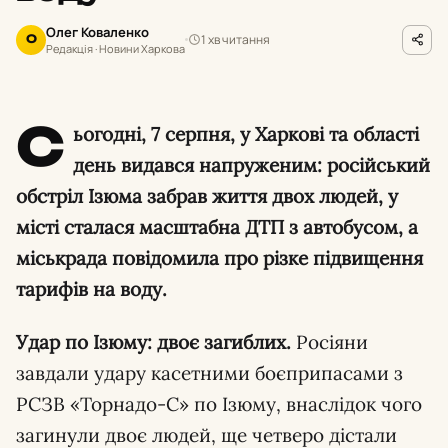
Олег Коваленко
1 хв читання
О
Редакція · Новини Харкова
С
ьогодні, 7 серпня, у Харкові та області
день видався напруженим: російський
обстріл Ізюма забрав життя двох людей, у
місті сталася масштабна ДТП з автобусом, а
міськрада повідомила про різке підвищення
тарифів на воду.
Удар по Ізюму: двоє загиблих.
Росіяни
завдали удару касетними боєприпасами з
РСЗВ «Торнадо-С» по Ізюму, внаслідок чого
загинули двоє людей, ще четверо дістали