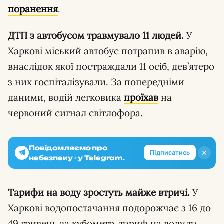
поранення
.
ДТП з автобусом травмувало 11 людей.
У
Харкові міський автобус потрапив в аварію,
внаслідок якої постраждали 11 осіб, дев’ятеро
з них госпіталізували. За попередніми
даними, водій легковика
проїхав
на
червоний сигнал світлофора.
Повідомляємо про
✕
Підписатись
небезпеку - у Telegram.
Тарифи на воду зростуть майже втричі.
У
Харкові водопостачання подорожчає з 16 до
49 гривень за кубометр, тариф на воду та