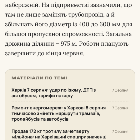
набережній. На підприємстві зазначили, що
там не лише замінять трубопровід, а й
збільшать його діаметр із 400 до 600 мм для
більшої пропускної спроможності. Загальна
довжина ділянки – 975 м. Роботи планують
завершити до кінця червня.
МАТЕРІАЛИ ПО ТЕМІ
Харків 7 серпня: удар по Ізюму, ДТП з
7 Серпня
автобусом, тарифи на воду
Ремонт енергомереж: у Харкові 8 серпня
7 Серпня
тимчасово змінять маршрути трамваїв,
тролейбусів та автобусів
Продав 172 кг тротилу за четверту
7 Серпня
мільйона: на Харківщині спецпризначенці