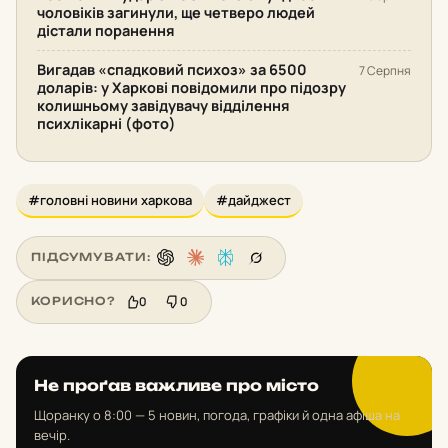
чоловіків загинули, ще четверо людей
дістали поранення
Вигадав «спадковий психоз» за 6500
7 Серпня
доларів: у Харкові повідомили про підозру
колишньому завідувачу відділення
психлікарні (фото)
#головні новини харкова
#дайджест
ПІДСУМУВАТИ:
0
0
КОРИСНО?
Не проґав важливе про місто
Щоранку о 8:00 — 5 новин, погода, графіки й одна афіша на
вечір.