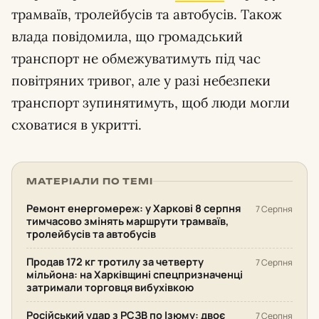
трамваїв, тролейбусів та автобусів. Також
влада повідомила, що громадський
транспорт не обмежуватимуть під час
повітряних тривог, але у разі небезпеки
транспорт зупинятимуть, щоб люди могли
сховатися в укритті.
МАТЕРІАЛИ ПО ТЕМІ
Ремонт енергомереж: у Харкові 8 серпня
7 Серпня
тимчасово змінять маршрути трамваїв,
тролейбусів та автобусів
Продав 172 кг тротилу за четверту
7 Серпня
мільйона: на Харківщині спецпризначенці
затримали торговця вибухівкою
Російський удар з РСЗВ по Ізюму: двоє
7 Серпня