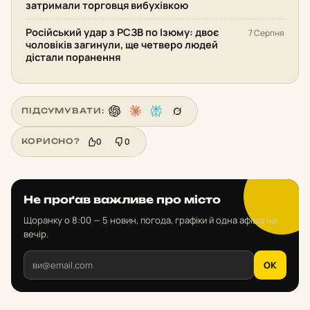
затримали торговця вибухівкою
Російський удар з РСЗВ по Ізюму: двоє
7 Серпня
чоловіків загинули, ще четверо людей
дістали поранення
ПІДСУМУВАТИ:
0
0
КОРИСНО?
Не проґав важливе про місто
Щоранку о 8:00 — 5 новин, погода, графіки й одна афіша на
вечір.
OK