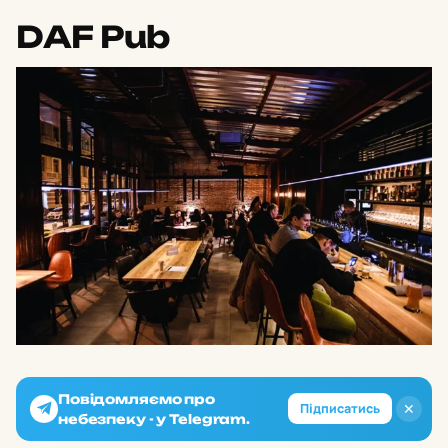
DAF Pub
Повідомляємо про
✕
Підписатись
небезпеку - у Telegram.