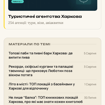
Туристичні агентства Харкова
254 агенції: тури, візи, авіаквитки
МАТЕРІАЛИ ПО ТЕМІ
Топові паби та пивні бари Харкова: де
5 Серпня
випити пива
Рекорди, скіфські кургани та палацові
3 Серпня
таємниці: що приховує Люботин поза
вікном потяга
Літо в місті: ТОП локацій з басейнами у
1 Серпня
Харкові для відпочинку
Не лише “Балка”: ТОП книжкових локацій
30 Липня
Харкова, про які має знати кожен книголюб