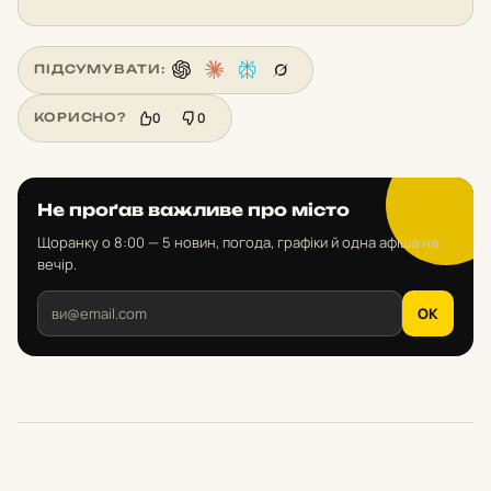
ПІДСУМУВАТИ:
0
0
КОРИСНО?
Не проґав важливе про місто
Щоранку о 8:00 — 5 новин, погода, графіки й одна афіша на
вечір.
OK