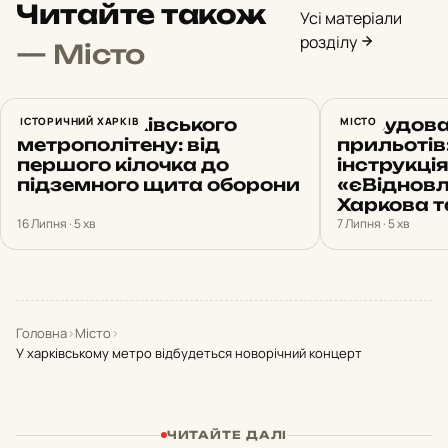
Читайте також
Усі матеріали
розділу
— Місто
Історія Харківського
ІСТОРИЧНИЙ ХАРКІВ
Відбудова
МІСТО
метрополітену: від
прильотів
першого кілочка до
інструкція
підземного щита оборони
«єВідновл
Харкова т
16 Липня · 5 хв
7 Липня · 5 хв
Головна
›
Місто
›
У харківському метро відбудеться новорічний концерт
ЧИТАЙТЕ ДАЛІ