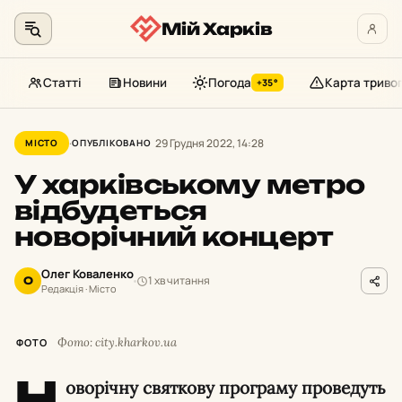
Мій Харків
Статті
Новини
Погода
Карта триво
+35°
Перейти
до
29 Грудня 2022, 14:28
МІСТО
ОПУБЛІКОВАНО
контенту
У харківському метро
відбудеться
новорічний концерт
Олег Коваленко
1 хв читання
О
Редакція · Місто
Фото: city.kharkov.ua
ФОТО
Н
оворічну святкову програму проведуть