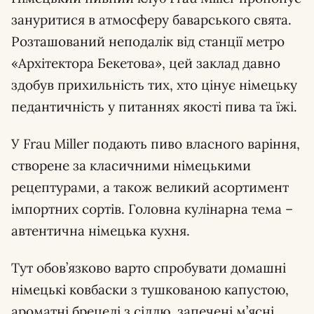
зануритися в атмосферу баварського свята.
Розташований неподалік від станції метро
«Архітектора Бекетова», цей заклад давно
здобув прихильність тих, хто цінує німецьку
педантичність у питаннях якості пива та їжі.
У Frau Miller подають пиво власного варіння,
створене за класичними німецькими
рецептурами, а також великий асортимент
імпортних сортів. Головна кулінарна тема –
автентична німецька кухня.
Тут обов’язково варто спробувати домашні
німецькі ковбаски з тушкованою капустою,
ароматні брецелі з сіллю, запечені м’ясні