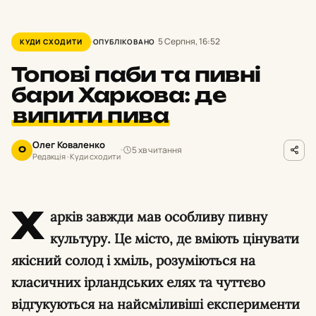
5 Серпня, 16:52
КУДИ СХОДИТИ
ОПУБЛІКОВАНО
Топові паби та пивні
бари Харкова: де
випити пива
Олег Коваленко
5 хв читання
О
Редакція · Куди сходити
Х
арків завжди мав особливу пивну
культуру. Це місто, де вміють цінувати
якісний солод і хміль, розуміються на
класичних ірландських елях та чуттєво
відгукуються на найсміливіші експерименти