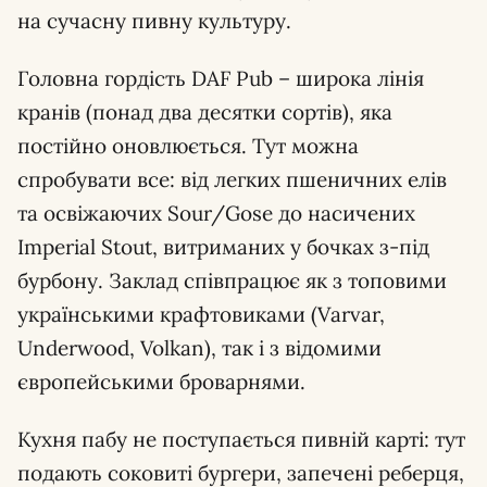
на сучасну пивну культуру.
Головна гордість DAF Pub – широка лінія
кранів (понад два десятки сортів), яка
постійно оновлюється. Тут можна
спробувати все: від легких пшеничних елів
та освіжаючих Sour/Gose до насичених
Imperial Stout, витриманих у бочках з-під
бурбону. Заклад співпрацює як з топовими
українськими крафтовиками (Varvar,
Underwood, Volkan), так і з відомими
європейськими броварнями.
Кухня пабу не поступається пивній карті: тут
подають соковиті бургери, запечені реберця,