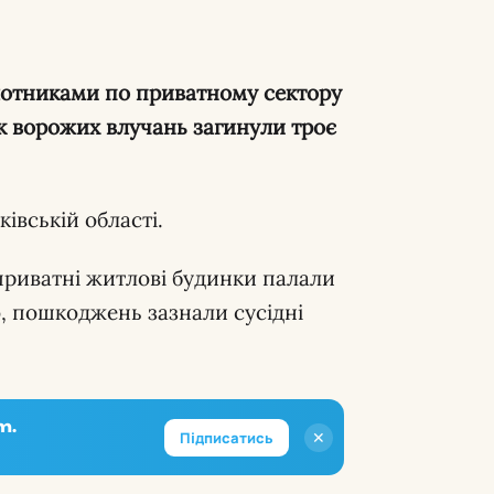
ок ворожих влучань загинули троє
івській області.
приватні житлові будинки палали
о, пошкоджень зазнали сусідні
m.
✕
Підписатись