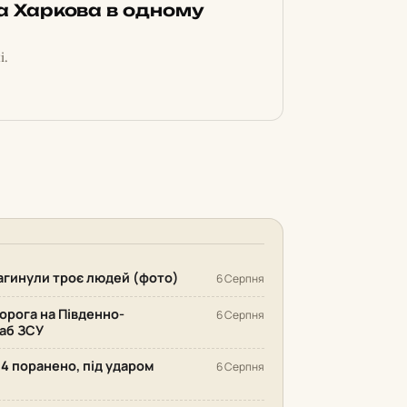
ка Харкова в одному
і.
 загинули троє людей (фото)
6 Серпня
орога на Південно-
6 Серпня
аб ЗСУ
14 поранено, під ударом
6 Серпня