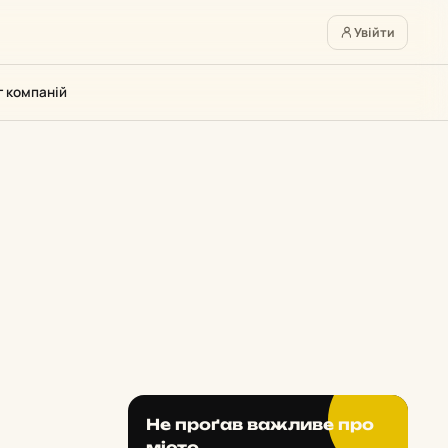
Увійти
г компаній
Не проґав важливе про
місто