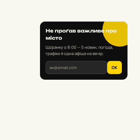
Не проґав важливе про
місто
Щоранку о 8:00 — 5 новин, погода,
графіки й одна афіша на вечір.
OK