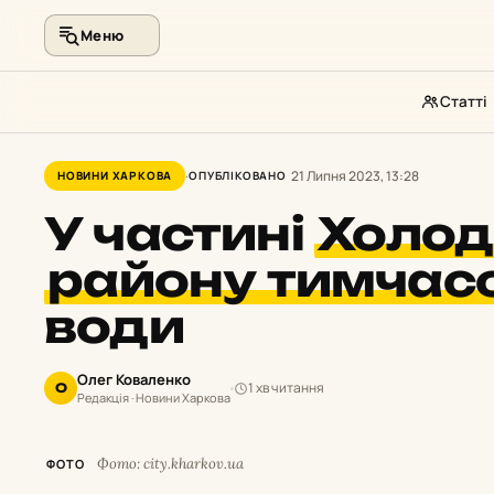
Меню
Статті
Перейти
до
21 Липня 2023, 13:28
НОВИНИ ХАРКОВА
ОПУБЛІКОВАНО
контенту
У частині
Холод
району тимчас
води
Олег Коваленко
1 хв читання
О
Редакція · Новини Харкова
Фото: city.kharkov.ua
ФОТО