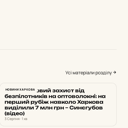
Усі матеріали розділу
Антидроновий захист від
НОВИНИ ХАРКОВА
безпілотників на оптоволокні: на
перший рубіж навколо Харкова
виділили 7 млн грн – Синєгубов
(відео)
3 Серпня · 1 хв