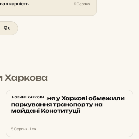
ива хмарність
6 Серпня
0
и Харкова
До 10 серпня у Харкові обмежили
НОВИНИ ХАРКОВА
паркування транспорту на
майдані Конституції
5 Серпня · 1 хв