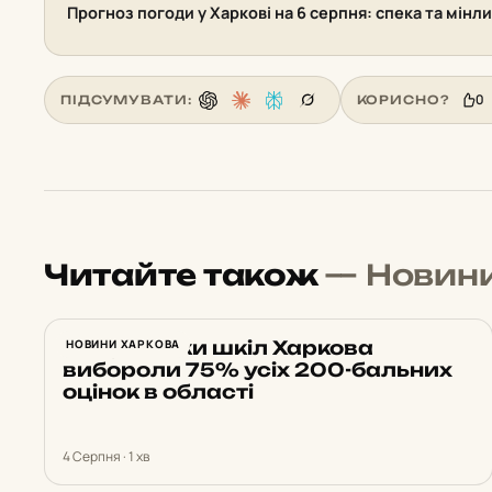
Прогноз погоди у Харкові на 6 серпня: спека та мінл
0
ПІДСУМУВАТИ:
КОРИСНО?
Читайте також
— Новин
Випускники шкіл Харкова
НОВИНИ ХАРКОВА
вибороли 75% усіх 200-бальних
оцінок в області
4 Серпня · 1 хв