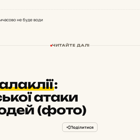
имчасово не буде води
ЧИТАЙТЕ ДАЛІ
алаклії
:
ької атаки
юдей (фото)
Поділитися