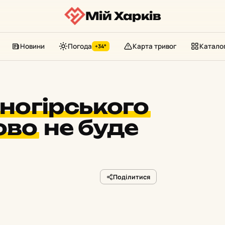
Мій Харків
Новини
Погода
Карта тривог
Катало
+34°
ногірського
ово
не буде
Поділитися