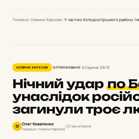
Головна
›
Новини Харкова
›
У частині Холодногірського району т
6 Серпня, 09:15
НОВИНИ ХАРКОВА
ОПУБЛІКОВАНО
Нічний удар
по Б
унаслідок російс
загинули троє л
Олег Коваленко
1 хв читання
О
Редакція · Новини Харкова