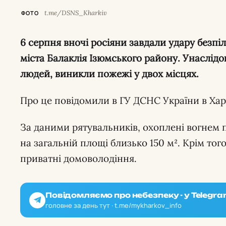
t.me/DSNS_Kharkiv
ФОТО
6 серпня вночі росіяни завдали удару безпілотниками по приватному сектору
міста Балаклія Ізюмського району. Унаслід
людей, виникли пожежі у двох місцях.
Про це повідомили в ГУ ДСНС України в Харк
За даними рятувальників, охоплені вогнем 
на загальній площі близько 150 м². Крім тог
приватні домоволодіння.
Повідомляємо про небезпеку - у Telegra
головне за день тут · t.me/mykharkov_info