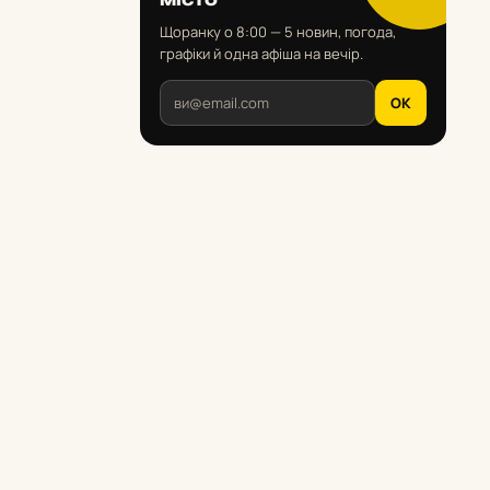
Щоранку о 8:00 — 5 новин, погода,
графіки й одна афіша на вечір.
OK