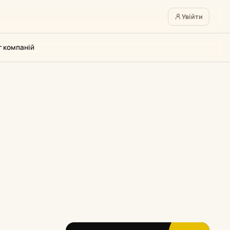
Увійти
г компаній