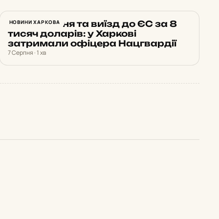
Бронювання та виїзд до ЄС за 8
НОВИНИ ХАРКОВА
тисяч доларів: у Харкові
затримали офіцера Нацгвардії
7 Серпня · 1 хв