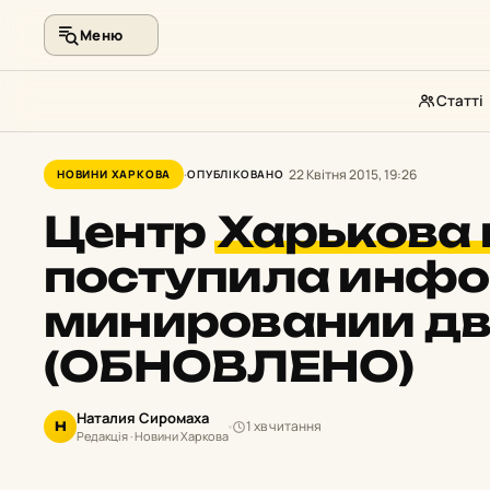
Меню
Статті
Перейти
до
22 Квітня 2015, 19:26
НОВИНИ ХАРКОВА
ОПУБЛІКОВАНО
контенту
Центр
Харькова
поступила инфо
минировании дв
(ОБНОВЛЕНО)
Наталия Сиромаха
1 хв читання
Н
Редакція · Новини Харкова