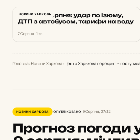
Харків 7 серпня: удар по Ізюму,
НОВИНИ ХАРКОВА
ДТП з автобусом, тарифи на воду
7 Серпня · 1 хв
Головна
›
Новини Харкова
›
Центр Харькова перекрыт – поступил
9 Серпня, 07:32
НОВИНИ ХАРКОВА
ОПУБЛІКОВАНО
Прогноз погоди у