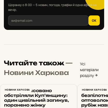
Щоранку о 8:00 — 5 новин, погода, графіки й одна афіша на
вечір.
OK
Читайте також
—
Усі
матеріали
Новини Харкова
розділу
Росіяни масовано
НОВИНИ ХАРКОВА
Антидроно
НОВИНИ ХАРКОВА
обстріляли Куп’янщину:
безпілотн
один цивільний загинув,
оптоволок
поранено жінку
рубіж нав