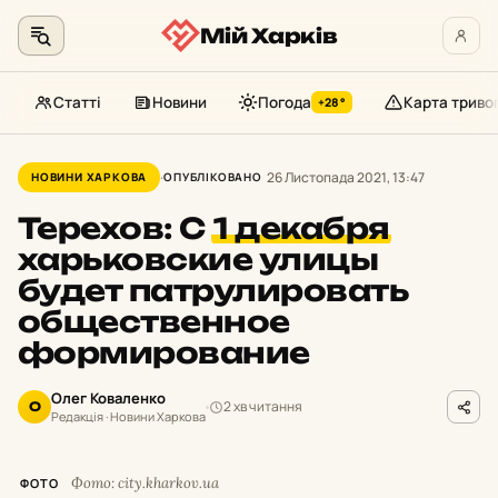
Мій Харків
Статті
Новини
Погода
Карта триво
+28°
Перейти
до
26 Листопада 2021, 13:47
НОВИНИ ХАРКОВА
ОПУБЛІКОВАНО
контенту
Терехов: С
1 декабря
харьковские улицы
будет патрулировать
общественное
формирование
Олег Коваленко
2 хв читання
О
Редакція · Новини Харкова
Фото: city.kharkov.ua
ФОТО