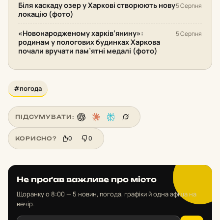
Біля каскаду озер у Харкові створюють нову
5 Серпня
локацію (фото)
«Новонародженому харків’янину»:
5 Серпня
родинам у пологових будинках Харкова
почали вручати пам’ятні медалі (фото)
#погода
ПІДСУМУВАТИ:
0
0
КОРИСНО?
Не проґав важливе про місто
Щоранку о 8:00 — 5 новин, погода, графіки й одна афіша на
вечір.