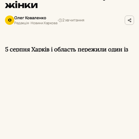
жінки
Олег Коваленко
2 хв читання
О
Редакція · Новини Харкова
5 серпня Харків і область пережили один із
важчих днів літа. Вранці по місту вдарили
ворожі «Бандеролі», пошкодивши понад 30
будинків.
Удар «Бандеролями» по Харкову.
Вранці
ворожа атака
пошкодила
два райони міста,
постраждали 11 людей, у Холодногірському
районі без світла лишилися близько 100
будинків. Електропостачання енергетики