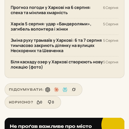
Прогноз погоди у Харкові на 6 серпня:
6 Серпня
спека та мінлива хмарність
Харків 5 серпня: удар «Бандеролями»,
5 Серпня
загибель волонтера і жінки
Зміна руху трамваїв у Харкові: 6 та 7 серпня
5 Серпня
тимчасово закриють ділянку на вулицях
Нескорених та Шевченка
Біля каскаду озер у Харкові створюють нову
5 Серпня
локацію (фото)
ПІДСУМУВАТИ:
0
0
КОРИСНО?
Не проґав важливе про місто