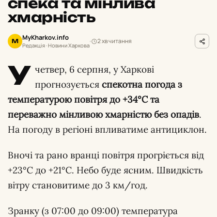
спека та мінлива
хмарність
MyKharkov.info
2 хв читання
M
Редакція · Новини Харкова
У
четвер, 6 серпня, у Харкові
прогнозується
спекотна погода з
температурою повітря до +34°C та
переважно мінливою хмарністю без опадів
.
На погоду в регіоні впливатиме антициклон.
Вночі та рано вранці повітря прогріється від
+23°C до +21°C. Небо буде ясним. Швидкість
вітру становитиме до 3 км/год.
Зранку (з 07:00 до 09:00) температура