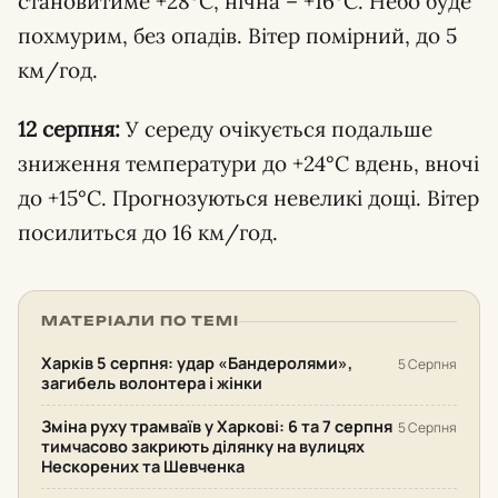
становитиме +28°C, нічна – +16°C. Небо буде
похмурим, без опадів. Вітер помірний, до 5
км/год.
12 серпня:
У середу очікується подальше
зниження температури до +24°C вдень, вночі
до +15°C. Прогнозуються невеликі дощі. Вітер
посилиться до 16 км/год.
МАТЕРІАЛИ ПО ТЕМІ
Харків 5 серпня: удар «Бандеролями»,
5 Серпня
загибель волонтера і жінки
Зміна руху трамваїв у Харкові: 6 та 7 серпня
5 Серпня
тимчасово закриють ділянку на вулицях
Нескорених та Шевченка