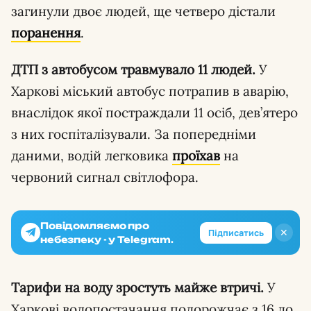
загинули двоє людей, ще четверо дістали
поранення
.
ДТП з автобусом травмувало 11 людей.
У
Харкові міський автобус потрапив в аварію,
внаслідок якої постраждали 11 осіб, дев’ятеро
з них госпіталізували. За попередніми
даними, водій легковика
проїхав
на
червоний сигнал світлофора.
Повідомляємо про
✕
Підписатись
небезпеку - у Telegram.
Тарифи на воду зростуть майже втричі.
У
Харкові водопостачання подорожчає з 16 до