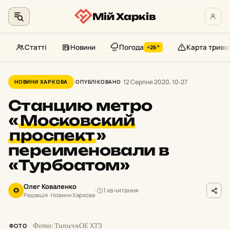
Мій Харків
Статті
Новини
Погода
Карта триво
+26°
Перейти
до
12 Серпня 2020, 10:27
НОВИНИ ХАРКОВА
ОПУБЛІКОВАНО
контенту
Станцию метро
«
Московский
проспект
»
переименовали в
«Турбоатом»
Олег Коваленко
1 хв читання
О
Редакція · Новини Харкова
Фото: ТипичнОЕ ХТЗ
ФОТО