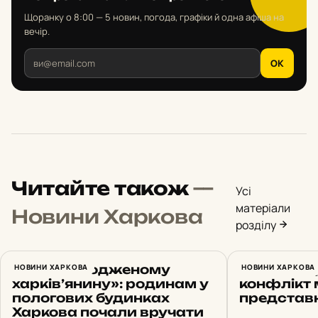
Щоранку о 8:00 — 5 новин, погода, графіки й одна афіша на
вечір.
OK
Читайте також
—
Усі
матеріали
Новини Харкова
розділу
«Новонародженому
НОВИНИ ХАРКОВА
У Харкові
НОВИНИ ХАРКОВА
харків’янину»: родинам у
конфлікт 
пологових будинках
представ
Харкова почали вручати