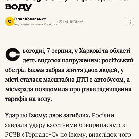
воду
Олег Коваленко
1 хв читання
О
Редакція · Новини Харкова
С
ьогодні, 7 серпня, у Харкові та області
день видався напруженим: російський
обстріл Ізюма забрав життя двох людей, у
місті сталася масштабна ДТП з автобусом, а
міськрада повідомила про різке підвищення
тарифів на воду.
Удар по Ізюму: двоє загиблих.
Росіяни
завдали удару касетними боєприпасами з
РСЗВ «Торнадо-С» по Ізюму, внаслідок чого