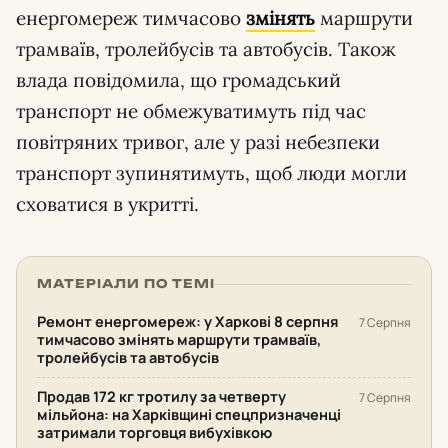
енергомереж тимчасово
змінять
маршрути
трамваїв, тролейбусів та автобусів. Також
влада повідомила, що громадський
транспорт не обмежуватимуть під час
повітряних тривог, але у разі небезпеки
транспорт зупинятимуть, щоб люди могли
сховатися в укритті.
МАТЕРІАЛИ ПО ТЕМІ
Ремонт енергомереж: у Харкові 8 серпня
7 Серпня
тимчасово змінять маршрути трамваїв,
тролейбусів та автобусів
Продав 172 кг тротилу за четверту
7 Серпня
мільйона: на Харківщині спецпризначенці
затримали торговця вибухівкою