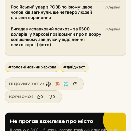
Російський удар з РСЗВ по Ізюму: двоє
7 Серпня
чоловіків загинули, ще четверо людей
дістали поранення
Вигадав «спадковий психоз» за 6500
7 Серпня
доларів: у Харкові повідомили про підозру
колишньому завідувачу відділення
психлікарні (фото)
#головні новини харкова
#дайджест
ПІДСУМУВАТИ:
0
0
КОРИСНО?
Не проґав важливе про місто
Щоранку о 8:00 — 5 новин, погода, графіки й одна афіша на