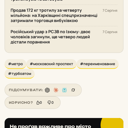
Продав 172 кг тротилу за четверту
7 Серпня
мільйона: на Харківщині спецпризначенці
затримали торговця вибухівкою
Російський удар з РСЗВ по Ізюму: двоє
7 Серпня
чоловіків загинули, ще четверо людей
дістали поранення
#метро
#московский проспект
#переименование
#турбоатом
ПІДСУМУВАТИ:
0
0
КОРИСНО?
Не проґав важливе про місто