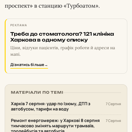
проспект» в станцию «Турбоатом».
РЕКЛАМА
Треба до стоматолога? 121 клініка
Харкова в одному списку
Ціни, відгуки пацієнтів, графік роботи й адреси на
мапі.
Дізнатись більше
→
МАТЕРІАЛИ ПО ТЕМІ
Харків 7 серпня: удар по Ізюму, ДТП з
7 Серпня
автобусом, тарифи на воду
Ремонт енергомереж: у Харкові 8 серпня
7 Серпня
тимчасово змінять маршрути трамваїв,
тролейбусів та автобусів