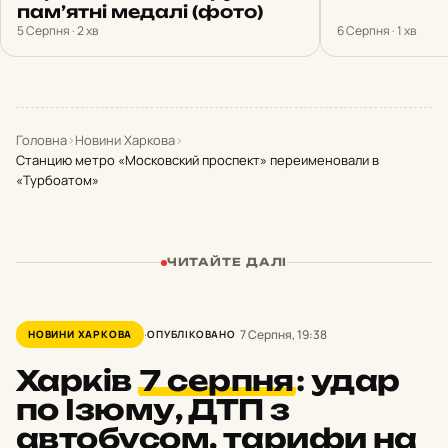
пам’ятні медалі (фото)
5 Серпня · 2 хв
6 Серпня · 1 хв
Головна
›
Новини Харкова
›
Станцию метро «Московский проспект» переименовали в
«Турбоатом»
ЧИТАЙТЕ ДАЛІ
7 Серпня, 19:38
НОВИНИ ХАРКОВА
ОПУБЛІКОВАНО
Харків
7 серпня
:
удар
по Ізюму, ДТП з
автобусом, тарифи на