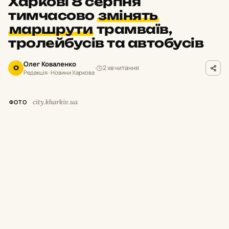
Харкові 8 серпня
тимчасово
змінять
маршрути
трамваїв,
тролейбусів та автобусів
Олег Коваленко
2 хв читання
О
Редакція · Новини Харкова
city.kharkiv.ua
ФОТО
У
суботу,
8 серпня,
з 9:
00 до 19:
00 у
Харкові тимчасово припинять рух
низки трамваїв і тролейбусів.
Як повідомили у Департаменті будівництва
та шляхового господарства міськради,
це
пов’язано з плановими роботами АТ