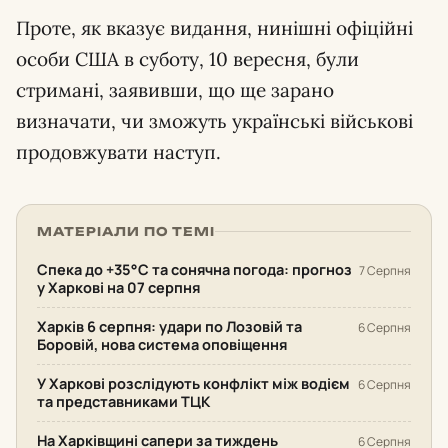
Проте, як вказує видання, нинішні офіційні
особи США в суботу, 10 вересня, були
стримані, заявивши, що ще зарано
визначати, чи зможуть українські військові
продовжувати наступ.
МАТЕРІАЛИ ПО ТЕМІ
Спека до +35°С та сонячна погода: прогноз
7 Серпня
у Харкові на 07 серпня
Харків 6 серпня: удари по Лозовій та
6 Серпня
Боровій, нова система оповіщення
У Харкові розслідують конфлікт між водієм
6 Серпня
та представниками ТЦК
На Харківщині сапери за тиждень
6 Серпня