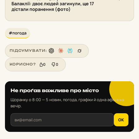
Балаклії: двоє людей загинули, ще 17
дістали поранення (фото)
#погода
ПІДСУМУВАТИ:
0
0
КОРИСНО?
Не проґав важливе про місто
Щоранку о 8:00 — 5 новин, погода, графіки й одна афіша на
вечір.
OK