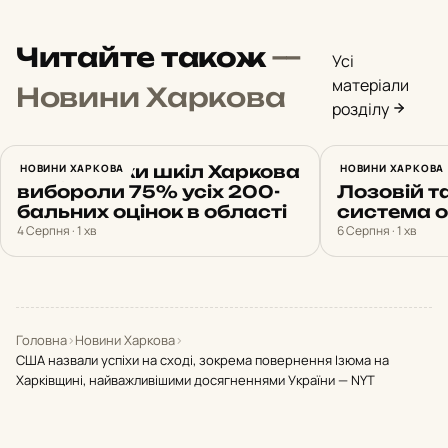
Читайте також
—
Усі
матеріали
Новини Харкова
розділу
Випускники шкіл Харкова
НОВИНИ ХАРКОВА
Харків 6 
НОВИНИ ХАРКОВА
вибороли 75% усіх 200-
Лозовій т
бальних оцінок в області
система 
4 Серпня · 1 хв
6 Серпня · 1 хв
Головна
›
Новини Харкова
›
США назвали успіхи на сході, зокрема повернення Ізюма на
Харківщині, найважливішими досягненнями України — NYT