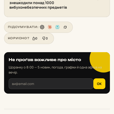
знешкодили понад 1000
вибухонебезпечних предметів
ПІДСУМУВАТИ:
0
0
КОРИСНО?
Не проґав важливе про місто
Щоранку о 8:00 — 5 новин, погода, графіки й одна афіша на
вечір.
OK