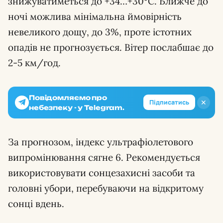
знижуватиметься до +34…+30°С. Ближче до
ночі можлива мінімальна ймовірність
невеликого дощу, до 3%, проте істотних
опадів не прогнозується. Вітер послабшає до
2-5 км/год.
Повідомляємо про
✕
Підписатись
небезпеку - у Telegram.
За прогнозом, індекс ультрафіолетового
випромінювання сягне 6. Рекомендується
використовувати сонцезахисні засоби та
головні убори, перебуваючи на відкритому
сонці вдень.