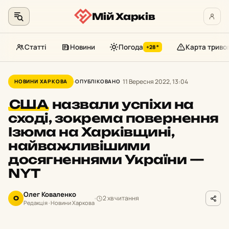
Мій Харків
Статті
Новини
Погода
Карта триво
+28°
Перейти
до
11 Вересня 2022, 13:04
НОВИНИ ХАРКОВА
ОПУБЛІКОВАНО
контенту
США
назвали успіхи на
сході, зокрема повернення
Ізюма на Харківщині,
найважливішими
досягненнями України —
NYT
Олег Коваленко
2 хв читання
О
Редакція · Новини Харкова