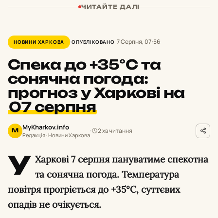
ЧИТАЙТЕ ДАЛІ
7 Серпня, 07:56
НОВИНИ ХАРКОВА
ОПУБЛІКОВАНО
Спека до +35°С та
сонячна погода:
прогноз у Харкові на
07 серпня
MyKharkov.info
2 хв читання
M
Редакція · Новини Харкова
У
Харкові 7 серпня пануватиме спекотна
та сонячна погода. Температура
повітря прогріється до +35°С, суттєвих
опадів не очікується.