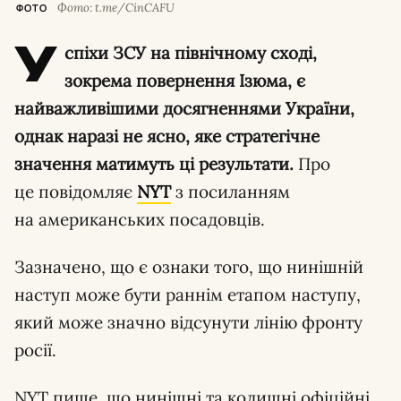
Фото: t.me/CinCAFU
ФОТО
У
спіхи ЗСУ на північному сході,
зокрема повернення Ізюма, є
найважливішими досягненнями України,
однак наразі не ясно, яке стратегічне
значення матимуть ці результати.
Про
це повідомляє
NYT
з посиланням
на американських посадовців.
Зазначено, що є ознаки того, що нинішній
наступ може бути раннім етапом наступу,
який може значно відсунути лінію фронту
росії.
NYT пише, що нинішні та колишні офіційні