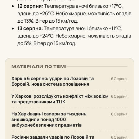
12 серпня:
Температура вночі близько +17°С,
вдень до +26°С. Небо хмарне, можливість опадів
до 13%. Вітер до 15 км/год.
13 серпня:
Температура вночі близько +11°С,
вдень до +24°С. Небо хмарне, можливість опадів
до 5%. Вітер до 15 км/год.
МАТЕРІАЛИ ПО ТЕМІ
Харків 6 серпня: удари по Лозовій та
6 Серпня
Боровій, нова система оповіщення
У Харкові розслідують конфлікт між водієм
6 Серпня
та представниками ТЦК
На Харківщині сапери за тиждень
6 Серпня
знешкодили понад 1000
вибухонебезпечних предметів
Росіяни завдали ударів по Лозовій та
6 Серпня