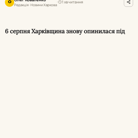
1 хв читання
О
Редакція · Новини Харкова
6 серпня Харківщина знову опинилася під
ворожими ударами: загинули люди в
Боровій та Лозовій, зупинявся рух потягів,
тривала атака ракетою «Бандероль».
Удар по залізничній станції Лозова.
Росіяни
вдарили
по станції Лозова на Харківщині
, є
загиблі та поранені, рух потягів через
станцію тимчасово зупинили.
Загибель чоловіка у Боровій.
Внаслідок
удару FPV-дроном у Боровій загинув 45-