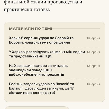
финальной стадии производства и
практически готовы.
МАТЕРІАЛИ ПО ТЕМІ
Харків 6 серпня: удари по Лозовій та
6 Серпня
Боровій, нова система оповіщення
У Харкові розслідують конфлікт між водієм
6 Серпня
та представниками ТЦК
На Харківщині сапери за тиждень
6 Серпня
знешкодили понад 1000
вибухонебезпечних предметів
Росіяни завдали ударів по Лозовій та
6 Серпня
Балаклії: двоє людей загинули, ще 17
дістали поранення (фото)