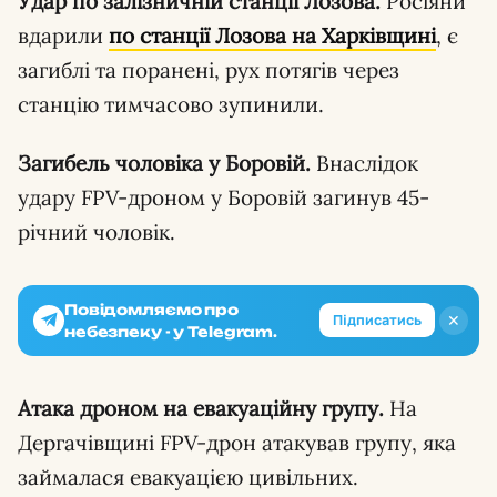
Удар по залізничній станції Лозова.
Росіяни
вдарили
по станції Лозова на Харківщині
, є
загиблі та поранені, рух потягів через
станцію тимчасово зупинили.
Загибель чоловіка у Боровій.
Внаслідок
удару FPV-дроном у Боровій загинув 45-
річний чоловік.
Повідомляємо про
✕
Підписатись
небезпеку - у Telegram.
Атака дроном на евакуаційну групу.
На
Дергачівщині FPV-дрон атакував групу, яка
займалася евакуацією цивільних.