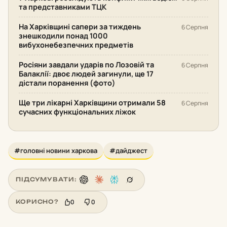
та представниками ТЦК
На Харківщині сапери за тиждень
6 Серпня
знешкодили понад 1000
вибухонебезпечних предметів
Росіяни завдали ударів по Лозовій та
6 Серпня
Балаклії: двоє людей загинули, ще 17
дістали поранення (фото)
Ще три лікарні Харківщини отримали 58
6 Серпня
сучасних функціональних ліжок
#головні новини харкова
#дайджест
ПІДСУМУВАТИ:
0
0
КОРИСНО?