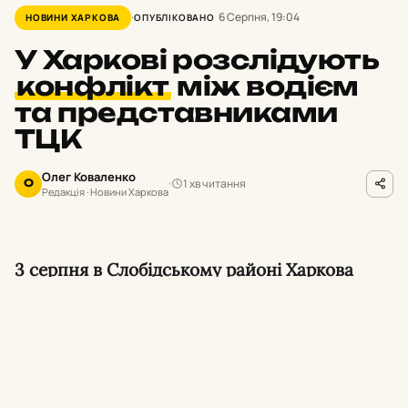
6 Серпня, 19:04
НОВИНИ ХАРКОВА
ОПУБЛІКОВАНО
У Харкові розслідують
конфлікт
між водієм
та представниками
ТЦК
Олег Коваленко
1 хв читання
О
Редакція · Новини Харкова
3 серпня в Слобідському районі Харкова
сталася сутичка між водієм та
військовослужбовцями, які проводили
перевірку документів. Військовослужбовці
ТЦК застосували газовий балончик, що