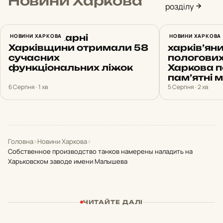
Новини Харкова
розділу
Ще три лікарні
НОВИНИ ХАРКОВА
«Новона
НОВИНИ ХАРКОВА
Харківщини отримали 58
харків’ян
сучасних
пологових
функціональних ліжок
Харкова п
пам’ятні 
6 Серпня · 1 хв
5 Серпня · 2 хв
Головна
›
Новини Харкова
›
Собственное производство танков намерены наладить на
Харьковском заводе имени Малышева
ЧИТАЙТЕ ДАЛІ