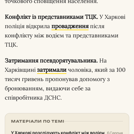
точкового сповіщення населення.
Конфлікт із представниками ТЦК.
У Харкові
поліція відкрила
провадження
після
конфлікту між водієм та представниками
ТЦК.
Затримання псевдорятувальника.
На
Харківщині
затримали
чоловіка, який за 100
тисяч гривень пропонував допомогу з
бронюванням, видаючи себе за
співробітника ДСНС.
МАТЕРІАЛИ ПО ТЕМІ
У Харкові розслідують конфлікт між водієм
6 Серпня