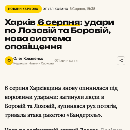
6 Серпня, 19:38
НОВИНИ ХАРКОВА
ОПУБЛІКОВАНО
Харків
6 серпня
:
удари
по Лозовій та Боровій,
нова система
оповіщення
Олег Коваленко
1 хв читання
О
Редакція · Новини Харкова
6 серпня Харківщина знову опинилася під
ворожими ударами: загинули люди в
Боровій та Лозовій, зупинявся рух потягів,
тривала атака ракетою «Бандероль».