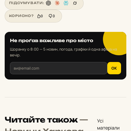
ПІДСУМУВАТИ:
0
0
КОРИСНО?
Не проґав важливе про місто
Щоранку о 8:00 — 5 новин, погода, графіки й одна афіша на
вечір.
OK
Читайте також
—
Усі
матеріали