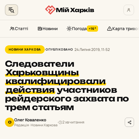
Мій Харків
Статті
Новини
Погода
Карта триво
+16°
Перейти
до
24 Липня 2019, 11:52
НОВИНИ ХАРКОВА
ОПУБЛІКОВАНО
контенту
Следователи
Харьковщины
квалифицировали
действия
участников
рейдерского захвата по
трем статьям
Олег Коваленко
2 хв читання
О
Редакція · Новини Харкова