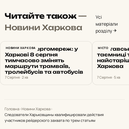
Читайте також
—
Усі
матеріали
Новини Харкова
розділу
Ремонт енергомереж: у
НОВИНИ ХАРКОВА
Полтавсь
МІСТО
Харкові 8 серпня
таємниці 
тимчасово змінять
найстаріш
маршрути трамваїв,
Харкова
тролейбусів та автобусів
7 Серпня · 2 хв
7 Серпня · 5 хв
Головна
›
Новини Харкова
›
Следователи Харьковщины квалифицировали действия
участников рейдерского захвата по трем статьям