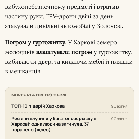
вибухонебезпечному предметі і втратив
частину руки. FPV-дрони двічі за день
атакували цивільні автомобілі у Золочеві.
Погром у гуртожитку.
У Харкові семеро
молодиків
влаштували погром
у гуртожитку,
вибиваючи двері та кидаючи меблі й пляшки
в мешканців.
МАТЕРІАЛИ ПО ТЕМІ
ТОП-10 піцерій Харкова
9 Серпня
Росіяни влучили у багатоповерхівку в
9 Серпня
Харкові: одна людина загинула, 37
поранено (відео)