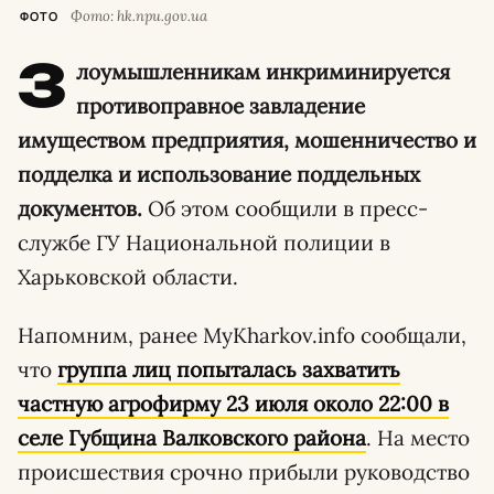
Фото: hk.npu.gov.ua
ФОТО
З
лоумышленникам инкриминируется
противоправное завладение
имуществом предприятия, мошенничество и
подделка и использование поддельных
документов.
Об этом сообщили в пресс-
службе ГУ Национальной полиции в
Харьковской области.
Напомним, ранее MyKharkov.info сообщали,
что
группа лиц попыталась захватить
частную агрофирму 23 июля около 22:00 в
селе Губщина Валковского района
. На место
происшествия срочно прибыли руководство