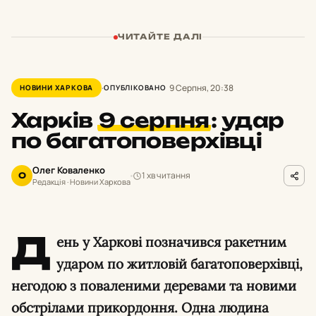
ЧИТАЙТЕ ДАЛІ
9 Серпня, 20:38
НОВИНИ ХАРКОВА
ОПУБЛІКОВАНО
Харків
9 серпня
:
удар
по багатоповерхівці
Олег Коваленко
1 хв читання
О
Редакція · Новини Харкова
Д
ень у Харкові позначився ракетним
ударом по житловій багатоповерхівці,
негодою з поваленими деревами та новими
обстрілами прикордоння. Одна людина