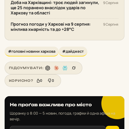
Доба на Харківщині: троє людей загинули,
9 Серпня
ще 25 поранено внаслідок ударів по
Харкову та області
Прогноз погоди у Харкові на 9 серпня:
9 Серпня
мінлива хмарність та до +28°С
#головні новини харкова
#дайджест
ПІДСУМУВАТИ:
0
0
КОРИСНО?
Не проґав важливе про місто
Щоранку о 8:00 — 5 новин, погода, графіки й одна афіша на
вечір.