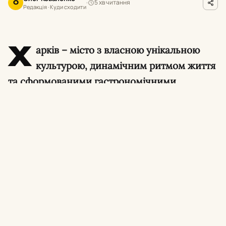
5 хв читання
О
Редакція · Куди сходити
Х
арків – місто з власною унікальною
культурою, динамічним ритмом життя
та сформованими гастрономічними
традиціями. Попри будь-які виклики, міська
кулінарна сцена продовжує розвиватися,
пропонуючи мешканцям та гостям
вражаючий вибір закладів. І особливе місце
в серцях харків’ян посідає саме піца.
Для когось ідеальна піца – це автентична
неаполітанська класика з ніжним тістом,
випечена в дров’яній печі при температурі