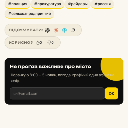
#полиция
#прокуратура
#рейдеры
#россия
#сельхозпредприятие
ПІДСУМУВАТИ:
0
0
КОРИСНО?
Не проґав важливе про місто
Щоранку о 8:00 — 5 новин, погода, графіки й одна афіша на
вечір.
OK