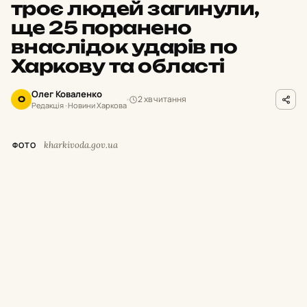
троє людей загинули,
ще 25 поранено
внаслідок ударів по
Харкову та області
Олег Коваленко
2 хв читання
О
Редакція · Новини Харкова
kharkivoda.gov.ua
ФОТО
М
инулої доби російські окупанти
завдавали ударів по місту Харків та
12 населених пунктах Харківської області.
Унаслідок обстрілів троє людей загинули, ще
25 цивільних дістали поранення та травми.
Про це повідомив начальник Харківської