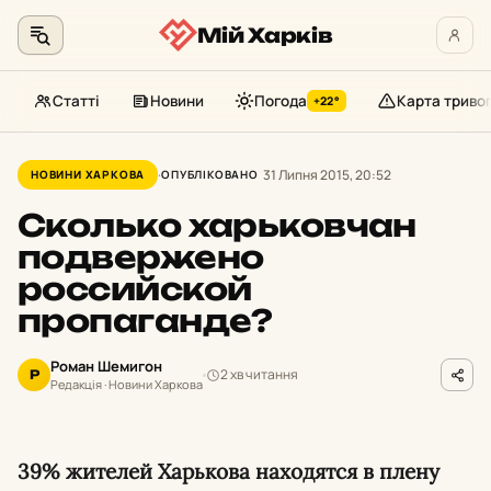
Мій Харків
Статті
Новини
Погода
Карта триво
+22°
Перейти
до
31 Липня 2015, 20:52
НОВИНИ ХАРКОВА
ОПУБЛІКОВАНО
контенту
Сколько харьковчан
подвержено
российской
пропаганде?
Роман Шемигон
2 хв читання
Р
Редакція · Новини Харкова
39% жителей Харькова находятся в плену