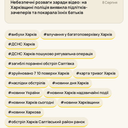
Небезпечні розваги заради відео: на
8 Серпня
Харківщині поліція виявила підлітків-
зачеперів та покарала їхніх батьків
#вибухи Харків
#влучання у багатоповерхівку Харків
#ДСНС Харків
#ДСНС Харків пошуково рятувальна операція
#загиблі поранені обстріл Салтівка
#зруйновано 7 10 поверхи Харків
#карта тривог Харків
#наслідки обстрілів
#новини дня Харків
#новини України
#новини Харків надзвичайні події
#новини Харків сьогодні
#новини Харківщини
#новини Харкова
#обстріл Харків Салтівський район ранок