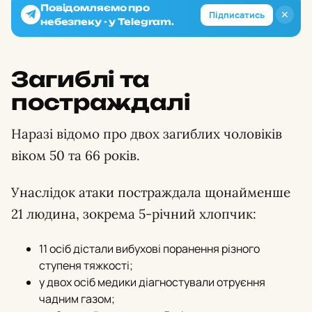
Повідомляємо про
✕
Підписатись
небезпеку - у Telegram.
Загиблі та
постраждалі
Наразі відомо про двох загиблих чоловіків
віком 50 та 66 років.
Унаслідок атаки постраждала щонайменше
21 людина, зокрема 5-річний хлопчик:
11 осіб дістали вибухові поранення різного
ступеня тяжкості;
у двох осіб медики діагностували отруєння
чадним газом;