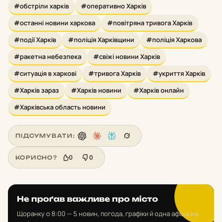
#обстріли харків
#оперативно Харків
#останні новини харкова
#повітряна тривога Харків
#події Харків
#поліція Харківщини
#поліція Харкова
#ракетна небезпека
#свіжі новини Харків
#ситуація в харкові
#тривога Харків
#укриття Харків
#Харків зараз
#Харків новини
#Харків онлайн
#Харківська область новини
ПІДСУМУВАТИ:
0
0
КОРИСНО?
Не проґав важливе про місто
Щоранку о 8:00 — 5 новин, погода, графіки й одна афіша на