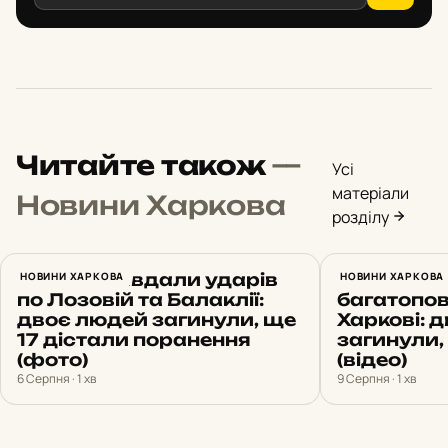
Читайте також
—
Усі
матеріали
Новини Харкова
розділу
Росіяни завдали ударів
НОВИНИ ХАРКОВА
Росіяни в
НОВИНИ ХАРКОВА
по Лозовій та Балаклії:
багатопов
двоє людей загинули, ще
Харкові: 
17 дістали поранення
загинули,
(фото)
(відео)
6 Серпня · 1 хв
9 Серпня · 1 хв