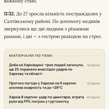
важкому стані.
11:32.
До 27 зросла кількість постраждалих у
Салтівському районі. По допомогу медиків
звернулися ще дві людини з різаними
ранами, і дві — з гострою реакцією на стрес.
МАТЕРІАЛИ ПО ТЕМІ
Доба на Харківщині: троє людей загинули,
9 Серпня
ще 25 поранено внаслідок ударів по
Харкову та області
Прогноз погоди у Харкові на 9 серпня:
9 Серпня
мінлива хмарність та до +28°С
Харків 8 серпня: удар по цвинтарю, втрата
8 Серпня
руки від FPV, погром у гуртожитку