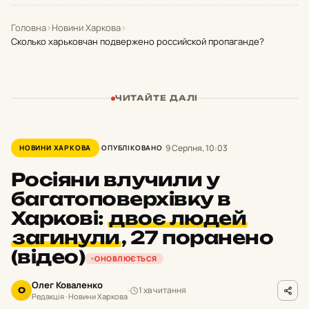
Головна
›
Новини Харкова
›
Сколько харьковчан подвержено российской пропаганде?
ЧИТАЙТЕ ДАЛІ
9 Серпня, 10:03
НОВИНИ ХАРКОВА
ОПУБЛІКОВАНО
Росіяни влучили у
багатоповерхівку в
Харкові:
двоє людей
загинули
,
27 поранено
(відео)
ОНОВЛЮЄТЬСЯ
Олег Коваленко
1 хв читання
О
Редакція · Новини Харкова