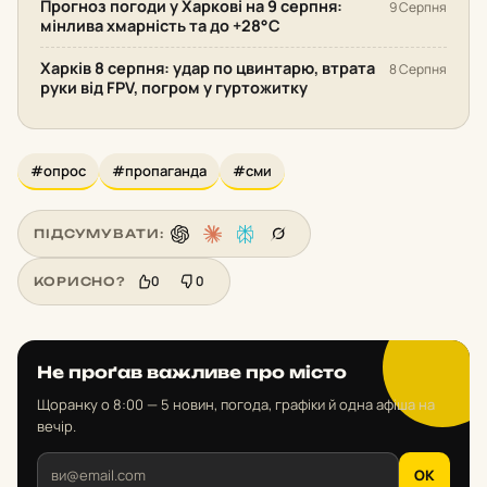
Прогноз погоди у Харкові на 9 серпня:
9 Серпня
мінлива хмарність та до +28°С
Харків 8 серпня: удар по цвинтарю, втрата
8 Серпня
руки від FPV, погром у гуртожитку
#опрос
#пропаганда
#сми
ПІДСУМУВАТИ:
0
0
КОРИСНО?
Не проґав важливе про місто
Щоранку о 8:00 — 5 новин, погода, графіки й одна афіша на
вечір.
OK