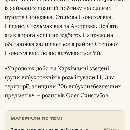
із займаних позицій поблизу населених
пунктів Синьківка, Степова Новоселівка,
Піщане, Стельмахівка та Андріївка. Девʼять
атак ворога успішно відбито. Напружена
обстановка залишається в районі Степової
Новоселівки, де ще відбувається бій.
«Упродовж доби на Харківщині зведені
групи вибухотехніків розмінували 14,13 га
території, знищили 206 вибухонебезпечних
предметів», – розповів Олег Синєгубов.
МАТЕРІАЛИ ПО ТЕМІ
Харків 6 серпня: удари по Лозовій та
6 Серпня