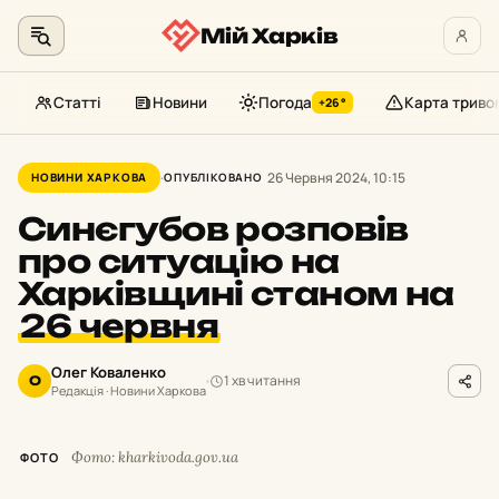
Мій Харків
Статті
Новини
Погода
Карта триво
+26°
Перейти
до
26 Червня 2024, 10:15
НОВИНИ ХАРКОВА
ОПУБЛІКОВАНО
контенту
Синєгубов розповів
про ситуацію на
Харківщині станом на
26 червня
Олег Коваленко
1 хв читання
О
Редакція · Новини Харкова
Фото: kharkivoda.gov.ua
ФОТО