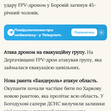
удару FPV-дроном у Боровій загинув 45-
річний чоловік.
Повідомляємо про
✕
Підписатись
небезпеку - у Telegram.
Атака дроном на евакуаційну групу.
На
Дергачівщині FPV-дрон атакував групу, яка
займалася евакуацією цивільних.
Нова ракета «Бандероль» атакує область.
Окупанти почали частіше бити по Харкову
новою ракетою, яка пролітає всю область. У
Богодухові сапери ДСНС вилучили залишки