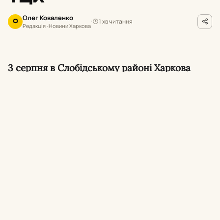
Олег Коваленко
1 хв читання
О
Редакція · Новини Харкова
3 серпня в Слобідському районі Харкова
сталася сутичка між водієм та
військовослужбовцями, які проводили
перевірку документів. Військовослужбовці
ТЦК застосували газовий балончик, що
спричинило хімічний опік очей у чоловіка.
60-річний харків’янин звернувся до поліції з
повідомленням про конфлікт з
представниками територіального центру
комплектування та соціальної підтримки. За