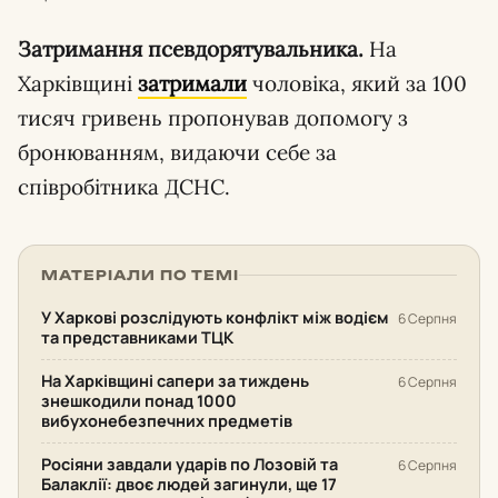
Затримання псевдорятувальника.
На
Харківщині
затримали
чоловіка, який за 100
тисяч гривень пропонував допомогу з
бронюванням, видаючи себе за
співробітника ДСНС.
МАТЕРІАЛИ ПО ТЕМІ
У Харкові розслідують конфлікт між водієм
6 Серпня
та представниками ТЦК
На Харківщині сапери за тиждень
6 Серпня
знешкодили понад 1000
вибухонебезпечних предметів
Росіяни завдали ударів по Лозовій та
6 Серпня
Балаклії: двоє людей загинули, ще 17