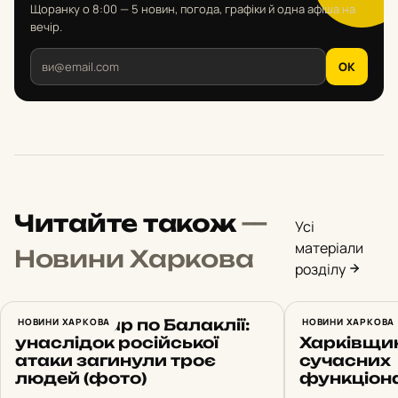
Щоранку о 8:00 — 5 новин, погода, графіки й одна афіша на
вечір.
OK
Читайте також
—
Усі
матеріали
Новини Харкова
розділу
Нічний удар по Балаклії:
НОВИНИ ХАРКОВА
Ще три лі
НОВИНИ ХАРКОВА
унаслідок російської
Харківщи
атаки загинули троє
сучасних
людей (фото)
функціон