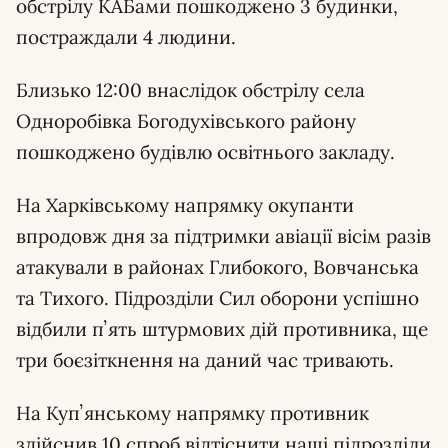
обстрілу КАБами пошкоджено 3 будинки,
постраждали 4 людини.
Близько 12:00 внаслідок обстрілу села
Одноробівка Богодухівського району
пошкоджено будівлю освітнього закладу.
На Харківському напрямку окупанти
впродовж дня за підтримки авіації вісім разів
атакували в районах Глибокого, Вовчанська
та Тихого. Підрозділи Сил оборони успішно
відбили пʼять штурмових дій противника, ще
три боєзіткнення на даний час тривають.
На Купʼянському напрямку противник
здійснив 10 спроб відтіснити наші підрозділи