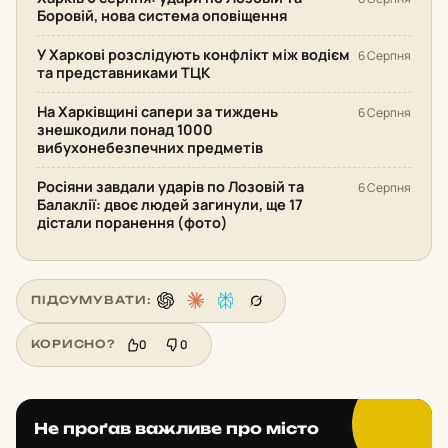
Боровій, нова система оповіщення
У Харкові розслідують конфлікт між водієм
6 Серпня
та представниками ТЦК
На Харківщині сапери за тиждень
6 Серпня
знешкодили понад 1000
вибухонебезпечних предметів
Росіяни завдали ударів по Лозовій та
6 Серпня
Балаклії: двоє людей загинули, ще 17
дістали поранення (фото)
ПІДСУМУВАТИ:
0
0
КОРИСНО?
Не проґав важливе про місто