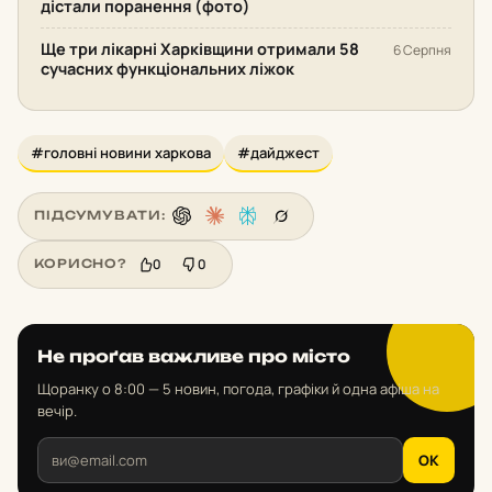
дістали поранення (фото)
Ще три лікарні Харківщини отримали 58
6 Серпня
сучасних функціональних ліжок
#головні новини харкова
#дайджест
ПІДСУМУВАТИ:
0
0
КОРИСНО?
Не проґав важливе про місто
Щоранку о 8:00 — 5 новин, погода, графіки й одна афіша на
вечір.
OK