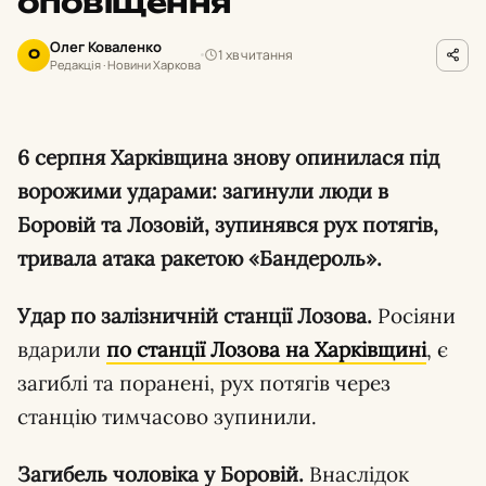
оповіщення
Олег Коваленко
1 хв читання
О
Редакція · Новини Харкова
6 серпня Харківщина знову опинилася під
ворожими ударами: загинули люди в
Боровій та Лозовій, зупинявся рух потягів,
тривала атака ракетою «Бандероль».
Удар по залізничній станції Лозова.
Росіяни
вдарили
по станції Лозова на Харківщині
, є
загиблі та поранені, рух потягів через
станцію тимчасово зупинили.
Загибель чоловіка у Боровій.
Внаслідок