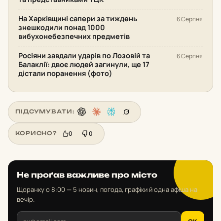
На Харківщині сапери за тиждень
6 Серпня
знешкодили понад 1000
вибухонебезпечних предметів
Росіяни завдали ударів по Лозовій та
6 Серпня
Балаклії: двоє людей загинули, ще 17
дістали поранення (фото)
ПІДСУМУВАТИ:
0
0
КОРИСНО?
Не проґав важливе про місто
Щоранку о 8:00 — 5 новин, погода, графіки й одна афіша на
вечір.