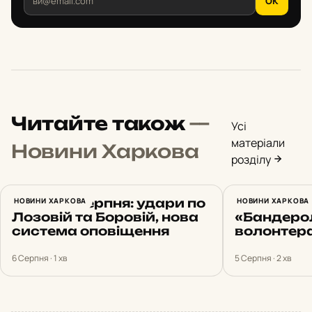
OK
Читайте також
—
Усі
матеріали
Новини Харкова
розділу
Харків 6 серпня: удари по
НОВИНИ ХАРКОВА
Харків 5 
НОВИНИ ХАРКОВА
Лозовій та Боровій, нова
«Бандеро
система оповіщення
волонтера
6 Серпня · 1 хв
5 Серпня · 2 хв