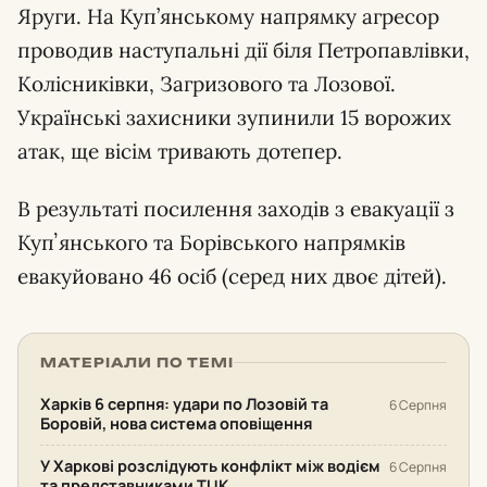
Яруги. На Куп’янському напрямку агресор
проводив наступальні дії біля Петропавлівки,
Колісниківки, Загризового та Лозової.
Українські захисники зупинили 15 ворожих
атак, ще вісім тривають дотепер.
В результаті посилення заходів з евакуації з
Купʼянського та Борівського напрямків
евакуйовано 46 осіб (серед них двоє дітей).
МАТЕРІАЛИ ПО ТЕМІ
Харків 6 серпня: удари по Лозовій та
6 Серпня
Боровій, нова система оповіщення
У Харкові розслідують конфлікт між водієм
6 Серпня
та представниками ТЦК