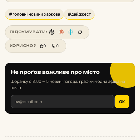
#головні новини харкова
#дайджест
ПІДСУМУВАТИ:
0
0
КОРИСНО?
Не проґав важливе про місто
Щоранку о 8:00 — 5 новин, погода, графіки й одна афіша на
вечір.
OK