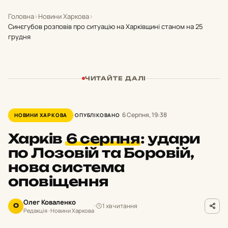
Головна
›
Новини Харкова
›
Синєгубов розповів про ситуацію на Харківщині станом на 25
грудня
ЧИТАЙТЕ ДАЛІ
6 Серпня, 19:38
НОВИНИ ХАРКОВА
ОПУБЛІКОВАНО
Харків
6 серпня
:
удари
по Лозовій та Боровій,
нова система
оповіщення
Олег Коваленко
1 хв читання
О
Редакція · Новини Харкова