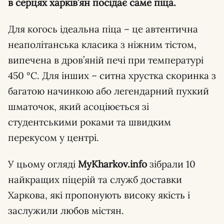
в серцях харків’ян посідає саме піца.
Для когось ідеальна піца – це автентична
неаполітанська класика з ніжним тістом,
випечена в дров’яній печі при температурі
450 °C. Для інших – ситна хрустка скоринка з
багатою начинкою або легендарний пухкий
шматочок, який асоціюється зі
студентськими роками та швидким
перекусом у центрі.
У цьому огляді
MyKharkov.info
зібрали 10
найкращих піцерій та служб доставки
Харкова, які пропонують високу якість і
заслужили любов містян.