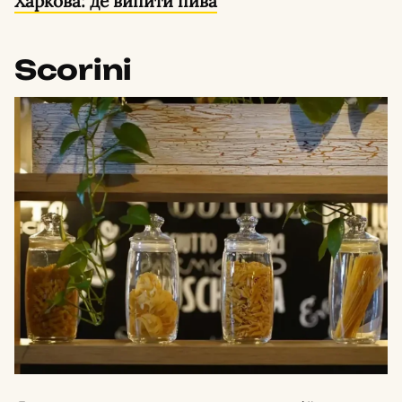
Харкова: де випити пива
Scorini