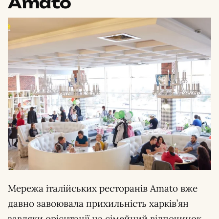
Amato
Мережа італійських ресторанів Amato вже
давно завоювала прихильність харків’ян
завдяки орієнтації на сімейний відпочинок