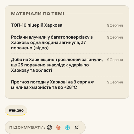
МАТЕРІАЛИ ПО ТЕМІ
ТОП-10 піцерій Харкова
9 Серпня
Росіяни влучили у багатоповерхівку в
9 Серпня
Харкові: одна людина загинула, 37
поранено (відео)
Доба на Харківщині: троє людей загинули,
9 Серпня
ще 25 поранено внаслідок ударів по
Харкову та області
Прогноз погоди у Харкові на 9 серпня:
9 Серпня
мінлива хмарність та до +28°С
#видео
ПІДСУМУВАТИ: