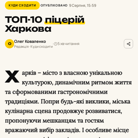
9 Серпня, 15:59
КУДИ СХОДИТИ
ОПУБЛІКОВАНО
ТОП-10
піцерій
Харкова
Олег Коваленко
5 хв читання
О
Редакція · Куди сходити
Х
арків – місто з власною унікальною
культурою, динамічним ритмом життя
та сформованими гастрономічними
традиціями. Попри будь-які виклики, міська
кулінарна сцена продовжує розвиватися,
пропонуючи мешканцям та гостям
вражаючий вибір закладів. І особливе місце