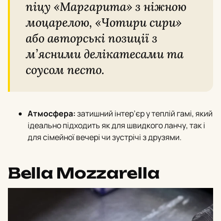
піцу «Маргарита» з ніжною
моцарелою, «Чотири сири»
або авторські позиції з
м’ясними делікатесами та
соусом песто.
Атмосфера:
затишний інтер’єр у теплій гамі, який
ідеально підходить як для швидкого ланчу, так і
для сімейної вечері чи зустрічі з друзями.
Bella Mozzarella