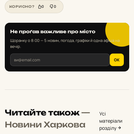
0
0
КОРИСНО?
Не проґав важливе про місто
Щоранку о 8:00 — 5 новин, погода, графіки й одна афіша на
вечір.
OK
Читайте також
—
Усі
матеріали
Новини Харкова
розділу