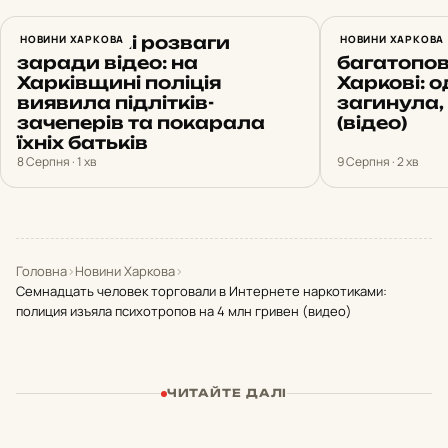
Небезпечні розваги
НОВИНИ ХАРКОВА
Росіяни в
НОВИНИ ХАРКОВА
заради відео: на
багатопов
Харківщині поліція
Харкові: 
виявила підлітків-
загинула,
зачеперів та покарала
(відео)
їхніх батьків
8 Серпня · 1 хв
9 Серпня · 2 хв
Головна
›
Новини Харкова
›
Семнадцать человек торговали в Интернете наркотиками:
полиция изъяла психотропов на 4 млн гривен (видео)
ЧИТАЙТЕ ДАЛІ