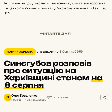
14 штурмів за добу: українські захисники відбили атаки ворога на
Південно-Слобожанському та Куп’янському напрямках – Генштаб
ЗСУ
ЧИТАЙТЕ ДАЛІ
8 Серпня, 09:59
НОВИНИ ХАРКОВА
ОПУБЛІКОВАНО
Синєгубов розповів
про ситуацію на
Харківщині станом
на
8 серпня
Олег Коваленко
2 хв читання
О
Редакція · Новини Харкова