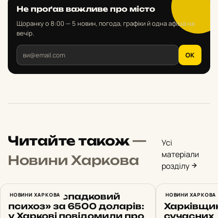
Не проґав важливе про місто
Щоранку о 8:00 — 5 новин, погода, графіки й одна афіша на
вечір.
OK
Читайте також
—
Усі
матеріали
Новини Харкова
розділу
Вигадав «спадковий
НОВИНИ ХАРКОВА
Ще три лі
НОВИНИ ХАРКОВА
психоз» за 6500 доларів:
Харківщи
у Харкові повідомили про
сучасних