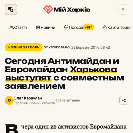
Мій Харків
Статті
Новини
Погода
Карта триво
+18°
Перейти
до
28 Березня 2014, 08:42
НОВИНИ ХАРКОВА
ОПУБЛІКОВАНО
контенту
Сегодня Антимайдан и
Евромайдан
Харькова
выступят
с совместным
заявлением
Олег Караулан
1 хв читання
О
Редакція · Новини Харкова
В
чера один из активистов Евромайдана