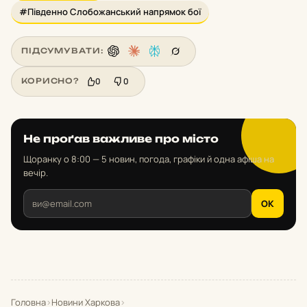
#Південно Слобожанський напрямок бої
ПІДСУМУВАТИ:
0
0
КОРИСНО?
Не проґав важливе про місто
Щоранку о 8:00 — 5 новин, погода, графіки й одна афіша на
вечір.
OK
Головна
›
Новини Харкова
›