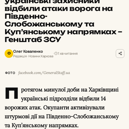
українські захисники
відбили атаки ворога на
Південно-
Слобожанському та
Куп’янському напрямках –
Генштаб ЗСУ
Олег Коваленко
1 хв читання
О
Редакція · Новини Харкова
facebook.com/GeneralStaff.ua
ФОТО
П
ротягом минулої доби на Харківщині
українські підрозділи відбили 14
ворожих атак. Окупанти активізували
штурмові дії на Південно-Слобожанському
та Куп’янському напрямках.