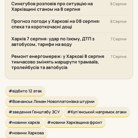
Синєгубов розповів про ситуацію на
8 Серпня
Харківщині станом на 8 серпня
Прогноз погоди у Харкові на 08 серпня:
8 Серпня
спека та короткочасні дощі
Харків 7 серпня: удар по Ізюму, ДТП з
7 Серпня
автобусом, тарифи на воду
Ремонт енергомереж: у Харкові 8 серпня
7 Серпня
тимчасово змінять маршрути трамваїв,
тролейбусів та автобусів
#відбито 12 атак
#Вовчанськ Лиман Новоплатонівка штурми
#зведення Генштабу ЗСУ
#Куп'янський напрямок атаки
#новини харків
#новини Харківщина фронт
#новини Харкова