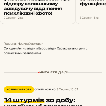
підозру колишньому
функціон
завідувачу відділення
психлікарні (фото)
7 Серпня · 2 хв
6 Серпня · 1 хв
Головна
›
Новини Харкова
›
Сегодня Антимайдан и Евромайдан Харькова выступят с
совместным заявлением
ЧИТАЙТЕ ДАЛІ
8 Серпня, 10:03
НОВИНИ ХАРКОВА
ОПУБЛІКОВАНО
14 штурмів
за добу: