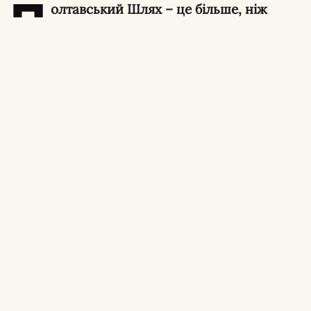
П
олтавський Шлях – це більше, ніж
просто одна з найдовших магістралей
Харкова. Це живий літопис міста,
збережений у камені, цеглі, різьблених
брамах та старовинних фасадах.
Простягнувшись від Лопанського мосту в
самому центрі до Привокзальної площі та
далі на захід до Холодної Гори, ця вулиця
завжди відігравала роль сполучної ланки
між Харковом та рештою України.
Протягом трьох століть вона змінювала
обличчя, назви та статус, але залишалася
головними «вхідними воротами» міста.