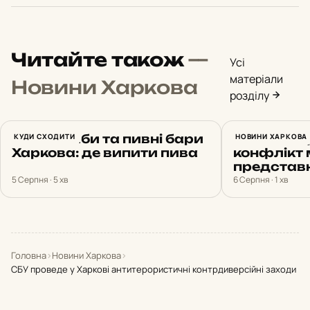
Читайте також
—
Усі
матеріали
Новини Харкова
розділу
Топові паби та пивні бари
КУДИ СХОДИТИ
У Харкові
НОВИНИ ХАРКОВА
Харкова: де випити пива
конфлікт 
представ
5 Серпня · 5 хв
6 Серпня · 1 хв
Головна
›
Новини Харкова
›
СБУ проведе у Харкові антитерористичні контрдиверсійні заходи