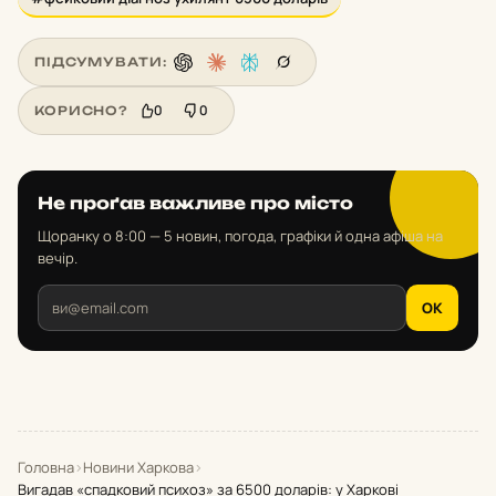
ПІДСУМУВАТИ:
0
0
КОРИСНО?
Не проґав важливе про місто
Щоранку о 8:00 — 5 новин, погода, графіки й одна афіша на
вечір.
OK
Головна
›
Новини Харкова
›
Вигадав «спадковий психоз» за 6500 доларів: у Харкові