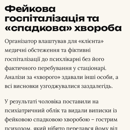
Фейкова
госпіталізація та
«спадкова» хвороба
Організатор влаштував для «клієнта»
медичні обстеження та фіктивні
госпіталізації до психлікарні без його
фактичного перебування у стаціонарі.
Аналізи за «хворого» здавали інші особи, а
всі висновки узгоджувалися заздалегідь.
У результаті чоловіка поставили на
психіатричний облік та видали виписки із
фейковою спадковою хворобою – гострим
психозом, який нібито передався йому від