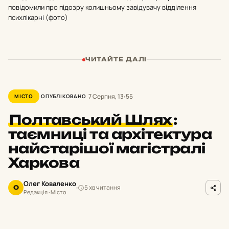
повідомили про підозру колишньому завідувачу відділення
психлікарні (фото)
ЧИТАЙТЕ ДАЛІ
7 Серпня, 13:55
МІСТО
ОПУБЛІКОВАНО
Полтавський Шлях
:
таємниці та архітектура
найстарішої магістралі
Харкова
Олег Коваленко
5 хв читання
О
Редакція · Місто