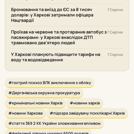
Бронювання та виїзд до ЄС за 8 тисяч
7 Серпня
доларів: у Харкові затримали офіцера
Нацгвардії
Проїхав на червоне та протаранив автобус з
7 Серпня
пасажирами: у Харкові внаслідок ДТП
травмовано дев’ятеро людей
У Харкові планують підвищити тарифи на
7 Серпня
воду та водовідведення
#гострий психоз ВЛК виключення з обліку
#Дергачівська окружна прокуратура
#кримінальні новини Харків
#новини харків
#новини Харкова
#підозра завідувачу психлікарні Харків
#стаття 369 2 КК України зловживання впливом
#фейковий діагноз ухилянт 6500 доларів