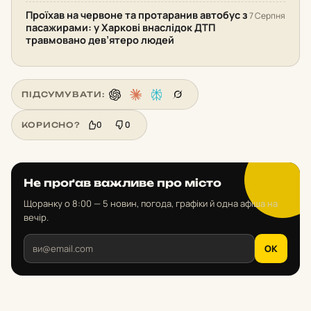
Проїхав на червоне та протаранив автобус з
7 Серпня
пасажирами: у Харкові внаслідок ДТП
травмовано дев’ятеро людей
ПІДСУМУВАТИ:
0
0
КОРИСНО?
Не проґав важливе про місто
Щоранку о 8:00 — 5 новин, погода, графіки й одна афіша на
вечір.
OK