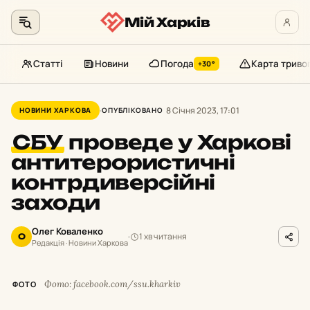
Мій Харків
Статті
Новини
Погода
Карта триво
+30°
Перейти
до
8 Січня 2023, 17:01
НОВИНИ ХАРКОВА
ОПУБЛІКОВАНО
контенту
СБУ
проведе у Харкові
антитерористичні
контрдиверсійні
заходи
Олег Коваленко
1 хв читання
О
Редакція · Новини Харкова
Фото: facebook.com/ssu.kharkiv
ФОТО