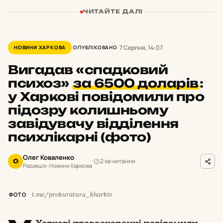
ЧИТАЙТЕ ДАЛІ
7 Серпня, 14:07
НОВИНИ ХАРКОВА
ОПУБЛІКОВАНО
Вигадав «спадковий
психоз»
за 6500 доларів
:
у Харкові повідомили про
підозру колишньому
завідувачу відділення
психлікарні (фото)
Олег Коваленко
2 хв читання
О
Редакція · Новини Харкова
t.me/prokuratura_kharkiv
ФОТО