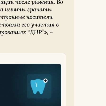
ации после ранения. Во
ка изъяты гранаты
ектронные носители
твами его участия в
рованиях “ДНР”
», –