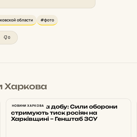
ковской области
#фото
0
и Харкова
23 атаки за добу: Сили оборони
НОВИНИ ХАРКОВА
стримують тиск росіян на
Харківщині – Генштаб ЗСУ