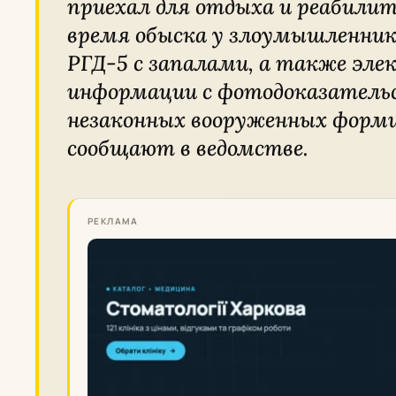
приехал для отдыха и реабилит
время обыска у злоумышленни
РГД-5 с запалами, а также эл
информации с фотодоказательс
незаконных вооруженных форми
сообщают в ведомстве.
РЕКЛАМА