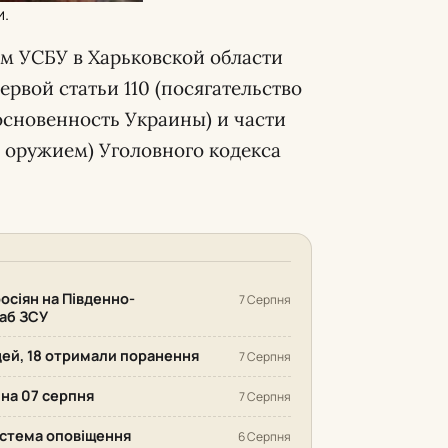
и.
м УСБУ в Харьковской области
ервой статьи 110 (посягательство
основенность Украины) и части
с оружием) Уголовного кодекса
осіян на Південно-
7 Серпня
аб ЗСУ
дей, 18 отримали поранення
7 Серпня
 на 07 серпня
7 Серпня
система оповіщення
6 Серпня