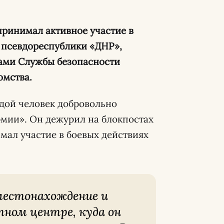
принимал активное участие в
 псевдореспублики «ДНР»,
ками Службы безопасности
омства.
дой человек добровольно
рмии». Он дежурил на блокпостах
мал участие в боевых действиях
ном центре, куда он