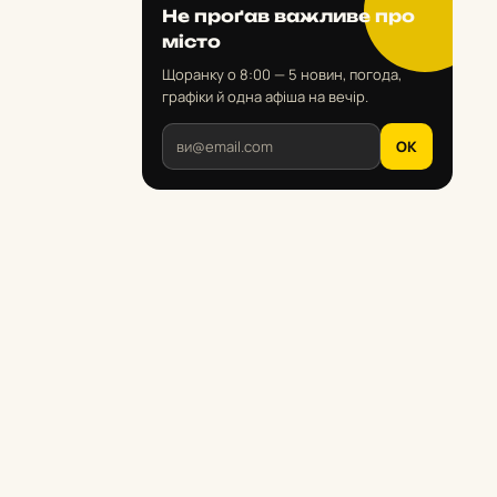
Не проґав важливе про
місто
Щоранку о 8:00 — 5 новин, погода,
графіки й одна афіша на вечір.
OK