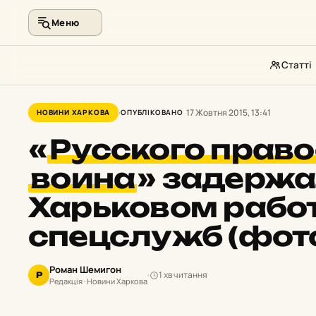
Меню
Статті
Перейти
до
17 Жовтня 2015, 13:41
НОВИНИ ХАРКОВА
ОПУБЛІКОВАНО
контенту
«
Русского прав
воина
»
задержа
Харьковом рабо
спецслужб (фот
Роман Шемигон
1 хв читання
Р
Редакція · Новини Харкова