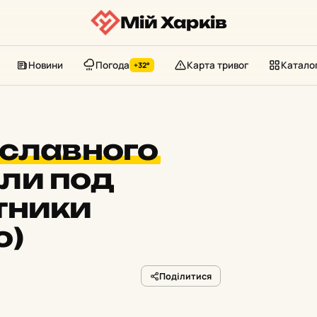
Мій Харків
Новини
Погода
Карта тривог
Катало
+32°
ославного
ли под
тники
о)
Поділитися