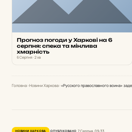
Прогноз погоди у Харкові на 6
серпня: спека та мінлива
хмарність
6 Серпня · 2 хв
Головна
›
Новини Харкова
›
«Русского православного воина» зад
7 Серпня, 09:33
НОВИНИ ХАРКОВА
ОПУБЛІКОВАНО