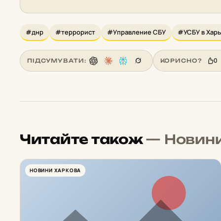
#днр
#террорист
#Управление СБУ
#УСБУ в Харь
0
ПІДСУМУВАТИ:
КОРИСНО?
Читайте також
— Новин
НОВИНИ ХАРКОВА