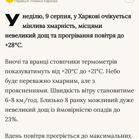
Редакція · Новини Харкова
У
неділю, 9 серпня, у Харкові очікується
мінлива хмарність, місцями
невеликий дощ та прогрівання повітря до
+28°С.
Вночі та вранці стовпчики термометрів
показуватимуть від +20°С до +21°С. Небо
буде переважно хмарним, але з
проясненнями. Швидкість вітру становитиме
6-8 км/год. Близько 8 ранку можливий дуже
невеликий дощ із ймовірністю опадів до
23%.
Вдень повітря прогріється до максимальних