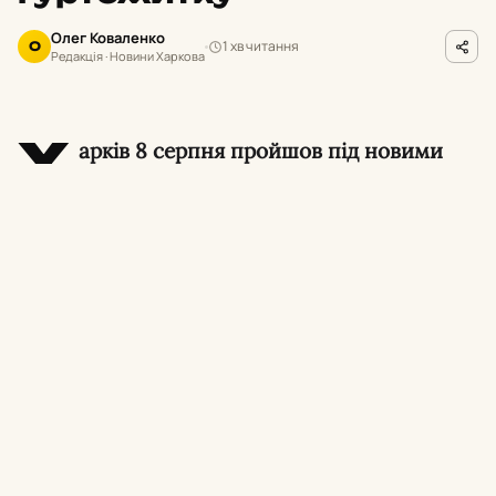
Олег Коваленко
1 хв читання
О
Редакція · Новини Харкова
Х
арків 8 серпня пройшов під новими
ударами по цивільних об’єктах і
автівках у прифронтових селищах, а також
через ряд кримінальних та комунальних
новин, що напряму стосуються мешканців.
По території цвинтаря в Харкові
нанесено
ворожий удар — деталі щодо жертв чи
пошкоджень уточнюються.
На Харківщині чоловік загинув унаслідок