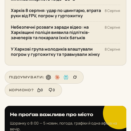
Харків 8 серпня: удар по цвинтарю, втрата
8 Серпня
руки від FPV, погром у гуртожитку
Небезпечні розваги заради відео: на
8 Серпня
Харківщині поліція виявила підлітків-
зачеперів та покарала їхніх батьків
У Харкові група молодиків влаштували
8 Серпня
погром у гуртожитку та травмували жінку
ПІДСУМУВАТИ:
0
0
КОРИСНО?
Не проґав важливе про місто
Щоранку о 8:00 — 5 новин, погода, графіки й одна афіша на
вечір.