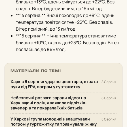
близько +13°С, вдень очікується до +22°С. Без
опадів. Вітер буде сильним, до 16 км/год.
**14 серпня:** Вночі похолодає до +9°С, вдень
температура повітря сягне +22°С. Без опадів.
Вітер помірний, до 13 км/год.
**15 серпня:** Нічна температура становитиме
близько +10°С, вдень до +23°С. Без опадів. Вітер
послабшає до 8 км/год.
МАТЕРІАЛИ ПО ТЕМІ
Харків 8 серпня: удар по цвинтарю, втрата
8 Серпня
руки від FPV, погром у гуртожитку
Небезпечні розваги заради відео: на
8 Серпня
Харківщині поліція виявила підлітків-
зачеперів та покарала їхніх батьків
У Харкові група молодиків влаштували
8 Серпня
погром у гуртожитку та травмували жінку