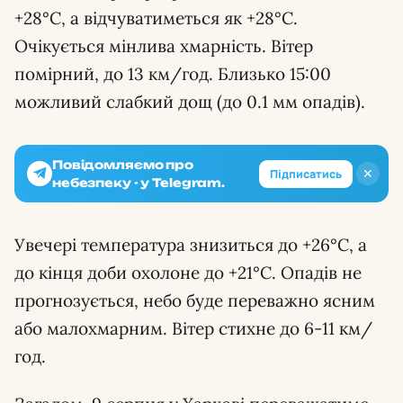
+28°С, а відчуватиметься як +28°С.
Очікується мінлива хмарність. Вітер
помірний, до 13 км/год. Близько 15:00
можливий слабкий дощ (до 0.1 мм опадів).
Повідомляємо про
✕
Підписатись
небезпеку - у Telegram.
Увечері температура знизиться до +26°С, а
до кінця доби охолоне до +21°С. Опадів не
прогнозується, небо буде переважно ясним
або малохмарним. Вітер стихне до 6-11 км/
год.