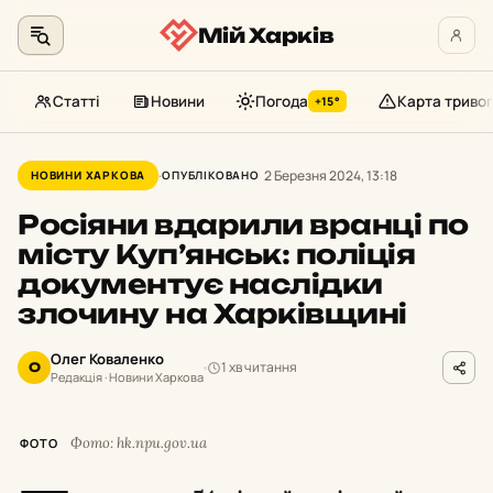
Мій Харків
Статті
Новини
Погода
Карта тривог
+15°
Перейти
до
2 Березня 2024, 13:18
НОВИНИ ХАРКОВА
ОПУБЛІКОВАНО
контенту
Росіяни вдарили вранці по
місту Куп’янськ: поліція
документує наслідки
злочину на Харківщині
Олег Коваленко
1 хв читання
О
Редакція · Новини Харкова
Фото: hk.npu.gov.ua
ФОТО