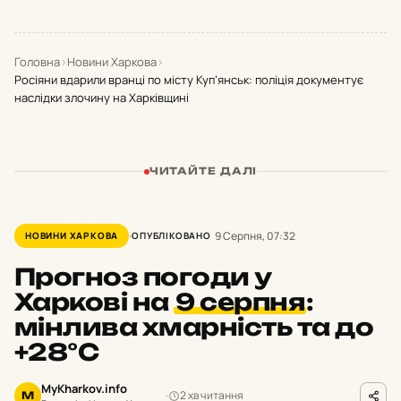
Головна
›
Новини Харкова
›
Росіяни вдарили вранці по місту Куп’янськ: поліція документує
наслідки злочину на Харківщині
ЧИТАЙТЕ ДАЛІ
9 Серпня, 07:32
НОВИНИ ХАРКОВА
ОПУБЛІКОВАНО
Прогноз погоди у
Харкові на
9 серпня
:
мінлива хмарність та до
+28°С
MyKharkov.info
2 хв читання
M