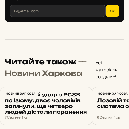
OK
Читайте також
—
Усі
матеріали
Новини Харкова
розділу
Російський удар з РСЗВ
НОВИНИ ХАРКОВА
Харків 6 
НОВИНИ ХАРКОВА
по Ізюму: двоє чоловіків
Лозовій т
загинули, ще четверо
система 
людей дістали поранення
7 Серпня · 1 хв
6 Серпня · 1 хв