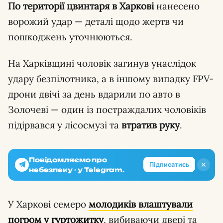
По території цвинтаря в Харкові
нанесено
ворожий удар — деталі щодо жертв чи
пошкоджень уточнюються.
На Харківщині чоловік загинув унаслідок
удару безпілотника, а в іншому випадку FPV-
дрони двічі за день вдарили по авто в
Золочеві — один із постраждалих чоловіків
підірвався у лісосмузі та
втратив руку
.
Повідомляємо про
✕
Підписатись
небезпеку - у Telegram.
У Харкові семеро
молодиків влаштували
погром
у гуртожитку
, вибиваючи двері та