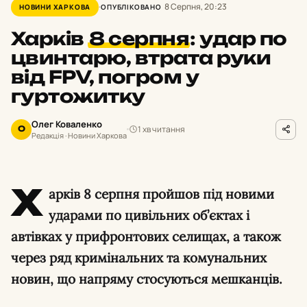
8 Серпня, 20:23
НОВИНИ ХАРКОВА
ОПУБЛІКОВАНО
Харків
8 серпня
:
удар по
цвинтарю, втрата руки
від FPV, погром у
гуртожитку
Олег Коваленко
1 хв читання
О
Редакція · Новини Харкова
Х
арків 8 серпня пройшов під новими
ударами по цивільних об’єктах і
автівках у прифронтових селищах, а також
через ряд кримінальних та комунальних
новин, що напряму стосуються мешканців.