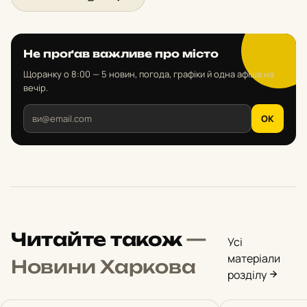
Не проґав важливе про місто
Щоранку о 8:00 — 5 новин, погода, графіки й одна афіша на
вечір.
OK
Читайте також
—
Усі
матеріали
Новини Харкова
розділу