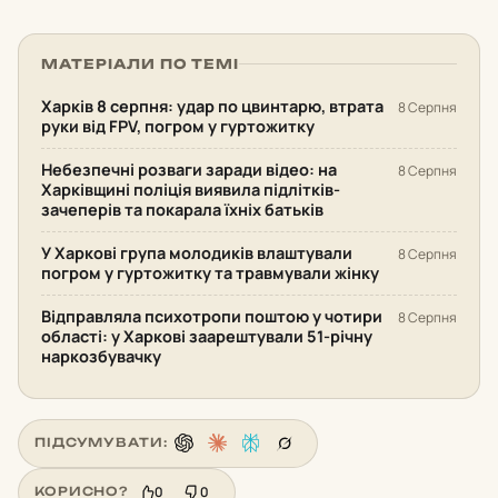
МАТЕРІАЛИ ПО ТЕМІ
Харків 8 серпня: удар по цвинтарю, втрата
8 Серпня
руки від FPV, погром у гуртожитку
Небезпечні розваги заради відео: на
8 Серпня
Харківщині поліція виявила підлітків-
зачеперів та покарала їхніх батьків
У Харкові група молодиків влаштували
8 Серпня
погром у гуртожитку та травмували жінку
Відправляла психотропи поштою у чотири
8 Серпня
області: у Харкові заарештували 51-річну
наркозбувачку
ПІДСУМУВАТИ:
0
0
КОРИСНО?