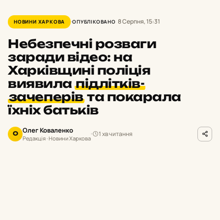
8 Серпня, 15:31
НОВИНИ ХАРКОВА
ОПУБЛІКОВАНО
Небезпечні розваги
заради відео: на
Харківщині поліція
виявила
підлітків-
зачеперів
та покарала
їхніх батьків
Олег Коваленко
1 хв читання
О
Редакція · Новини Харкова
hk.npu.gov.ua
ФОТО
П
равоохоронці оперативно
відреагували на виявлене в соціальних