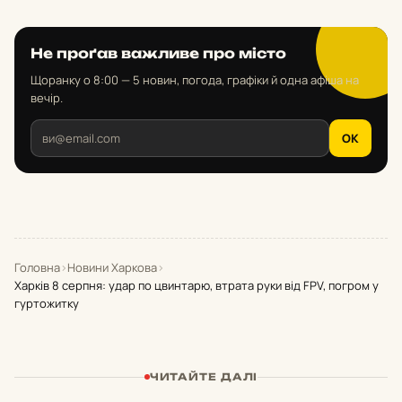
Не проґав важливе про місто
Щоранку о 8:00 — 5 новин, погода, графіки й одна афіша на
вечір.
OK
Головна
›
Новини Харкова
›
Харків 8 серпня: удар по цвинтарю, втрата руки від FPV, погром у
гуртожитку
ЧИТАЙТЕ ДАЛІ