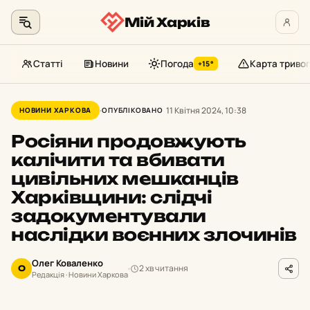
Мій Харків
Статті
Новини
Погода
Карта тривог
+15°
Перейти
до
11 Квітня 2024, 10:38
НОВИНИ ХАРКОВА
ОПУБЛІКОВАНО
контенту
Росіяни продовжують
калічити та вбивати
цивільних мешканців
Харківщини: слідчі
задокументували
наслідки воєнних злочинів
Олег Коваленко
2 хв читання
О
Редакція · Новини Харкова