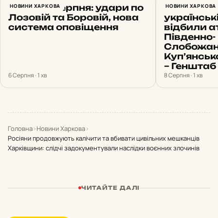
Харків 6 серпня: удари по
НОВИНИ ХАРКОВА
14 штурмі
НОВИНИ ХАРКОВА
Лозовій та Боровій, нова
українськ
система оповіщення
відбили а
Південно-
Слобожан
Куп’янсь
– Генштаб
6 Серпня · 1 хв
8 Серпня · 1 хв
Головна
›
Новини Харкова
›
Росіяни продовжують калічити та вбивати цивільних мешканців
Харківщини: слідчі задокументували наслідки воєнних злочинів
ЧИТАЙТЕ ДАЛІ