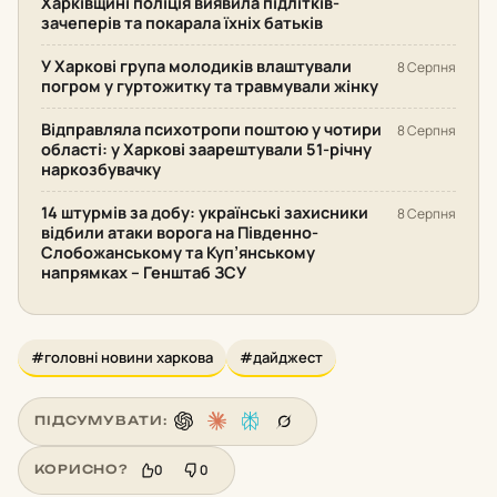
Харківщині поліція виявила підлітків-
зачеперів та покарала їхніх батьків
У Харкові група молодиків влаштували
8 Серпня
погром у гуртожитку та травмували жінку
Відправляла психотропи поштою у чотири
8 Серпня
області: у Харкові заарештували 51-річну
наркозбувачку
14 штурмів за добу: українські захисники
8 Серпня
відбили атаки ворога на Південно-
Слобожанському та Куп’янському
напрямках – Генштаб ЗСУ
#головні новини харкова
#дайджест
ПІДСУМУВАТИ:
0
0
КОРИСНО?