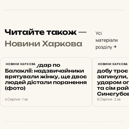
Читайте також
—
Усі
матеріали
Новини Харкова
розділу
Ракетний удар по
НОВИНИ ХАРКОВА
Обстріли 
НОВИНИ ХАРКОВА
Балаклії: надзвичайники
добу троє
врятували жінку, ще двоє
загинули, 
людей дістали поранення
ударом о
(фото)
та сім рай
Синєгубо
4 Серпня · 1 хв
6 Серпня · 2 хв