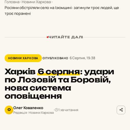
Головна
›
Новини Харкова
›
Росіяни обстріляли село на Ізюмщині: загинули троє людей, ще
троє поранені
ЧИТАЙТЕ ДАЛІ
6 Серпня, 19:38
НОВИНИ ХАРКОВА
ОПУБЛІКОВАНО
Харків
6 серпня
:
удари
по Лозовій та Боровій,
нова система
оповіщення
Олег Коваленко
1 хв читання
О
Редакція · Новини Харкова