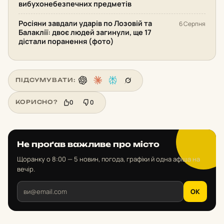
вибухонебезпечних предметів
Росіяни завдали ударів по Лозовій та
6 Серпня
Балаклії: двоє людей загинули, ще 17
дістали поранення (фото)
ПІДСУМУВАТИ:
0
0
КОРИСНО?
Не проґав важливе про місто
Щоранку о 8:00 — 5 новин, погода, графіки й одна афіша на
вечір.
OK