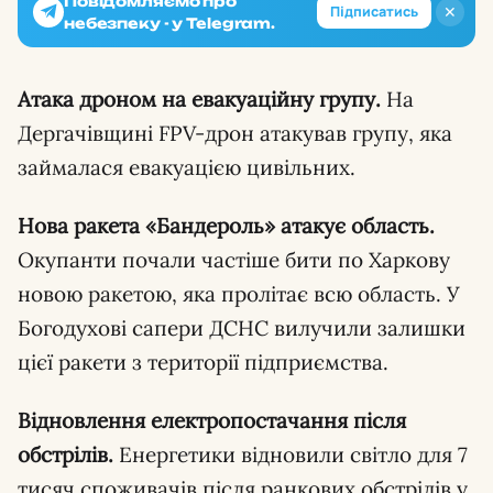
Повідомляємо про
✕
Підписатись
небезпеку - у Telegram.
Атака дроном на евакуаційну групу.
На
Дергачівщині FPV-дрон атакував групу, яка
займалася евакуацією цивільних.
Нова ракета «Бандероль» атакує область.
Окупанти почали частіше бити по Харкову
новою ракетою, яка пролітає всю область. У
Богодухові сапери ДСНС вилучили залишки
цієї ракети з території підприємства.
Відновлення електропостачання після
обстрілів.
Енергетики відновили світло для 7
тисяч споживачів після ранкових обстрілів у