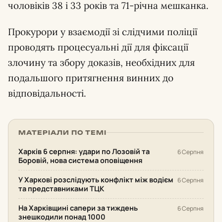
чоловіків 38 і 33 років та 71-річна мешканка.
Прокурори у взаємодії зі слідчими поліції
проводять процесуальні дії для фіксації
злочину та збору доказів, необхідних для
подальшого притягнення винних до
відповідальності.
МАТЕРІАЛИ ПО ТЕМІ
Харків 6 серпня: удари по Лозовій та
6 Серпня
Боровій, нова система оповіщення
У Харкові розслідують конфлікт між водієм
6 Серпня
та представниками ТЦК
На Харківщині сапери за тиждень
6 Серпня
знешкодили понад 1000