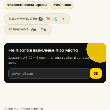
#головні новини харкова
#дайджест
ПІДСУМУВАТИ:
0
0
КОРИСНО?
Не проґав важливе про місто
Щоранку о 8:00 — 5 новин, погода, графіки й одна афіша на
вечір.
OK
Головна
›
Новини Харкова
›