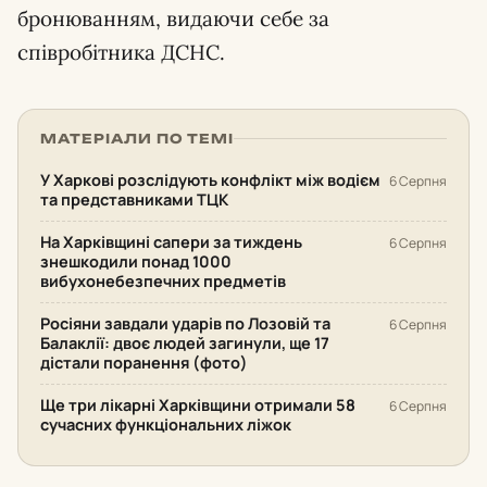
бронюванням, видаючи себе за
співробітника ДСНС.
МАТЕРІАЛИ ПО ТЕМІ
У Харкові розслідують конфлікт між водієм
6 Серпня
та представниками ТЦК
На Харківщині сапери за тиждень
6 Серпня
знешкодили понад 1000
вибухонебезпечних предметів
Росіяни завдали ударів по Лозовій та
6 Серпня
Балаклії: двоє людей загинули, ще 17
дістали поранення (фото)
Ще три лікарні Харківщини отримали 58
6 Серпня
сучасних функціональних ліжок