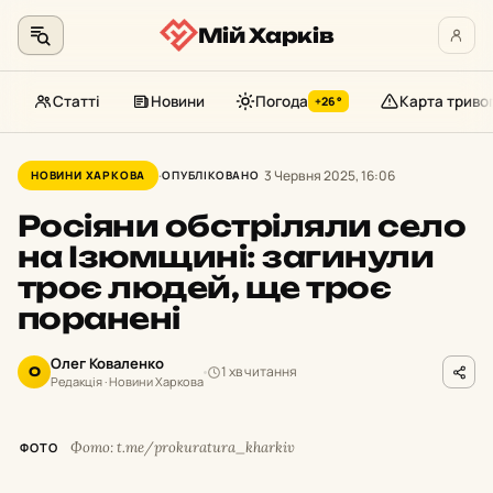
Мій Харків
Статті
Новини
Погода
Карта триво
+26°
Перейти
до
3 Червня 2025, 16:06
НОВИНИ ХАРКОВА
ОПУБЛІКОВАНО
контенту
Росіяни обстріляли село
на Ізюмщині: загинули
троє людей, ще троє
поранені
Олег Коваленко
1 хв читання
О
Редакція · Новини Харкова
Фото: t.me/prokuratura_kharkiv
ФОТО