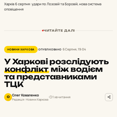
Харків 6 серпня: удари по Лозовій та Боровій, нова система
оповіщення
ЧИТАЙТЕ ДАЛІ
6 Серпня, 19:04
НОВИНИ ХАРКОВА
ОПУБЛІКОВАНО
У Харкові розслідують
конфлікт
між водієм
та представниками
ТЦК
Олег Коваленко
1 хв читання
О
Редакція · Новини Харкова