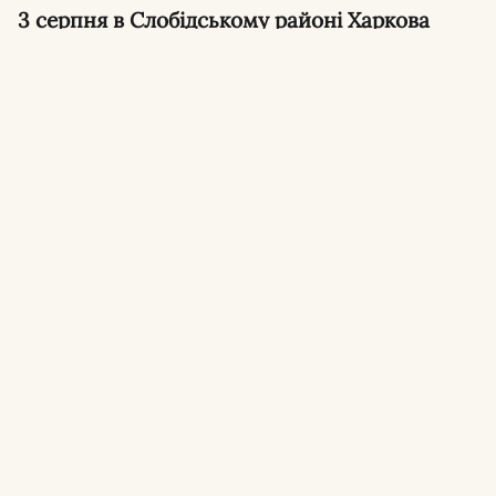
3 серпня в Слобідському районі Харкова
сталася сутичка між водієм та
військовослужбовцями, які проводили
перевірку документів. Військовослужбовці
ТЦК застосували газовий балончик, що
спричинило хімічний опік очей у чоловіка.
60-річний харків’янин звернувся до поліції з
повідомленням про конфлікт з
представниками територіального центру
комплектування та соціальної підтримки. За
попередніми даними, сутичка відбулася під
час перевірки військово-облікових
документів у перехожих.