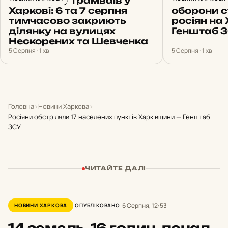
Зміна руху трамваїв у
23 атаки 
Харкові: 6 та 7 серпня
оборони 
тимчасово закриють
росіян на 
ділянку на вулицях
Генштаб 
Нескорених та Шевченка
5 Серпня · 1 хв
5 Серпня · 1 хв
Головна
›
Новини Харкова
›
Росіяни обстріляли 17 населених пунктів Харківщини — Генштаб
ЗСУ
ЧИТАЙТЕ ДАЛІ
6 Серпня, 12:53
НОВИНИ ХАРКОВА
ОПУБЛІКОВАНО