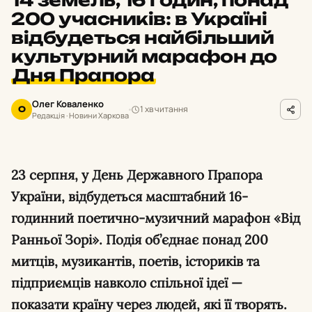
14 земель, 16 годин, понад
200 учасників: в Україні
відбудеться найбільший
культурний марафон до
Дня Прапора
Олег Коваленко
1 хв читання
О
Редакція · Новини Харкова
23 серпня, у День Державного Прапора
України, відбудеться масштабний 16-
годинний поетично-музичний марафон «Від
Ранньої Зорі». Подія об’єднає понад 200
митців, музикантів, поетів, істориків та
підприємців навколо спільної ідеї —
показати країну через людей, які її творять.