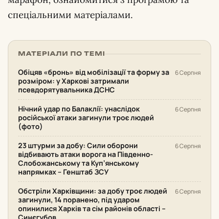
спеціальними матеріалами.
МАТЕРІАЛИ ПО ТЕМІ
Обіцяв «бронь» від мобілізації та форму за
6 Серпня
розміром: у Харкові затримали
псевдорятувальника ДСНС
Нічний удар по Балаклії: унаслідок
6 Серпня
російської атаки загинули троє людей
(фото)
23 штурми за добу: Сили оборони
6 Серпня
відбивають атаки ворога на Південно-
Слобожанському та Куп’янському
напрямках – Генштаб ЗСУ
Обстріли Харківщини: за добу троє людей
6 Серпня
загинули, 14 поранено, під ударом
опинилися Харків та сім районів області –
Синєгубов