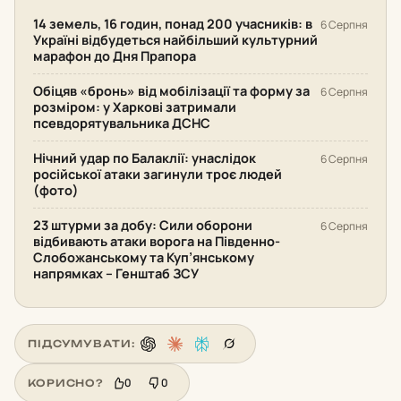
14 земель, 16 годин, понад 200 учасників: в
6 Серпня
Україні відбудеться найбільший культурний
марафон до Дня Прапора
Обіцяв «бронь» від мобілізації та форму за
6 Серпня
розміром: у Харкові затримали
псевдорятувальника ДСНС
Нічний удар по Балаклії: унаслідок
6 Серпня
російської атаки загинули троє людей
(фото)
23 штурми за добу: Сили оборони
6 Серпня
відбивають атаки ворога на Південно-
Слобожанському та Куп’янському
напрямках – Генштаб ЗСУ
ПІДСУМУВАТИ:
0
0
КОРИСНО?