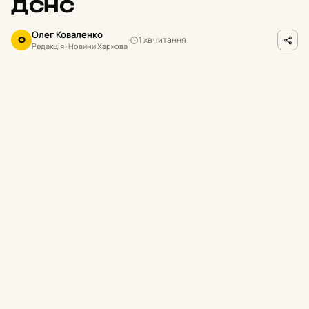
ДСНС
Олег Коваленко
1 хв читання
О
Редакція · Новини Харкова
facebook.com/dvb.npu.gov.ua
ФОТО
У
Харкові правоохоронці затримали 35-
річного чоловіка, який видавав себе за
співробітника Державної служби України з
надзвичайних ситуацій. Зловмисник обіцяв
військовозобов’язаному за 100 тисяч гривень
влаштувати його до підрозділу ДСНС та
оформити законне бронювання від призову.
Про це повідомили в Департаменті