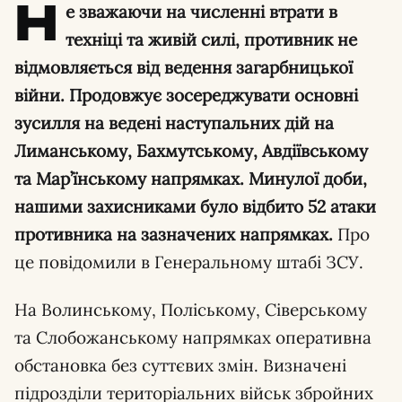
Н
е зважаючи на численні втрати в
техніці та живій силі, противник не
відмовляється від ведення загарбницької
війни. Продовжує зосереджувати основні
зусилля на ведені наступальних дій на
Лиманському, Бахмутському, Авдіївському
та Мар’їнському напрямках. Минулої доби,
нашими захисниками було відбито 52 атаки
противника на зазначених напрямках.
Про
це повідомили в Генеральному штабі ЗСУ.
На Волинському, Поліському, Сіверському
та Слобожанському напрямках оперативна
обстановка без суттєвих змін. Визначені
підрозділи територіальних військ збройних