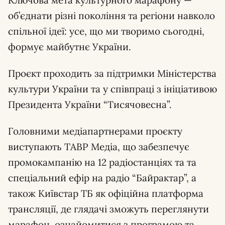
Ключова мета культурного марафону —
об’єднати різні покоління та регіони навколо
спільної ідеї: усе, що ми творимо сьогодні,
формує майбутнє України.
Проєкт проходить за підтримки Міністерства
культури України та у співпраці з ініціативою
Президента України “Тисячовесна”.
Головними медіапартнерами проєкту
виступають ТАВР Медіа, що забезпечує
промокампанію на 12 радіостанціях та та
спеціальний ефір на радіо “Байрактар”, а
також Київстар ТБ як офіційна платформа
трансляції, де глядачі зможуть переглянути
марафон, ознайомитися з програмою та