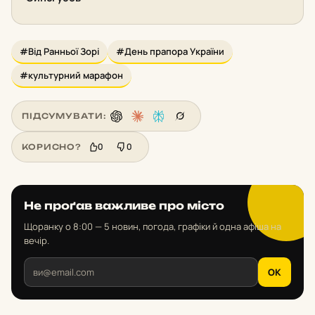
#Від Ранньої Зорі
#День прапора України
#культурний марафон
ПІДСУМУВАТИ:
0
0
КОРИСНО?
Не проґав важливе про місто
Щоранку о 8:00 — 5 новин, погода, графіки й одна афіша на
вечір.
OK