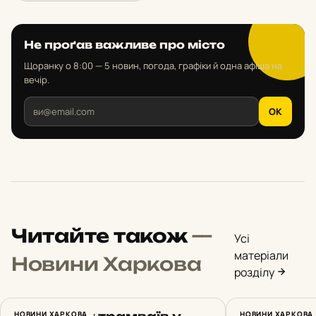
Не проґав важливе про місто
Щоранку о 8:00 — 5 новин, погода, графіки й одна афіша на
вечір.
OK
Читайте також
—
Усі
матеріали
Новини Харкова
розділу
НОВИНИ ХАРКОВА
НОВИНИ ХАРКОВА