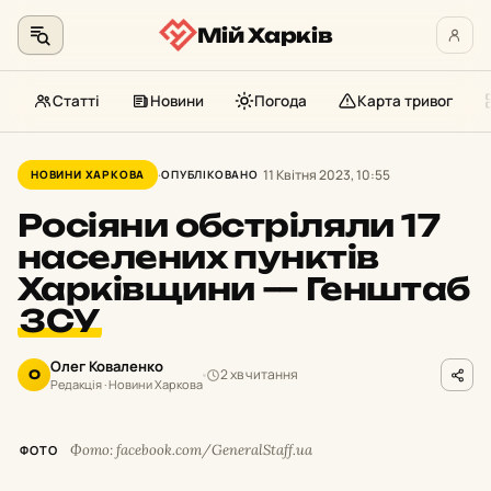
Мій Харків
Статті
Новини
Погода
Карта тривог
Перейти
до
11 Квітня 2023, 10:55
НОВИНИ ХАРКОВА
ОПУБЛІКОВАНО
контенту
Росіяни обстріляли 17
населених пунктів
Харківщини — Генштаб
ЗСУ
Олег Коваленко
2 хв читання
О
Редакція · Новини Харкова
Фото: facebook.com/GeneralStaff.ua
ФОТО