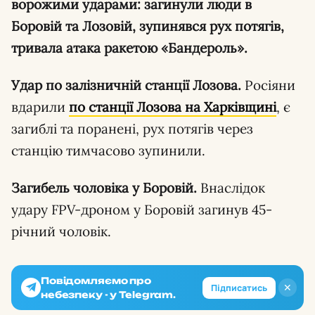
ворожими ударами: загинули люди в
Боровій та Лозовій, зупинявся рух потягів,
тривала атака ракетою «Бандероль».
Удар по залізничній станції Лозова.
Росіяни
вдарили
по станції Лозова на Харківщині
, є
загиблі та поранені, рух потягів через
станцію тимчасово зупинили.
Загибель чоловіка у Боровій.
Внаслідок
удару FPV-дроном у Боровій загинув 45-
річний чоловік.
Повідомляємо про
✕
Підписатись
небезпеку - у Telegram.