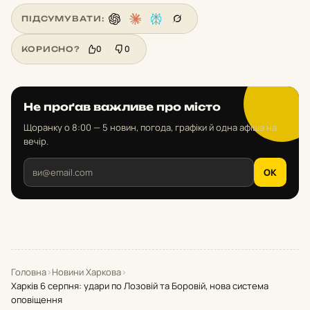
ПІДСУМУВАТИ:
0
0
КОРИСНО?
Не проґав важливе про місто
Щоранку о 8:00 — 5 новин, погода, графіки й одна афіша на
вечір.
OK
Головна
›
Новини Харкова
›
Харків 6 серпня: удари по Лозовій та Боровій, нова система
оповіщення