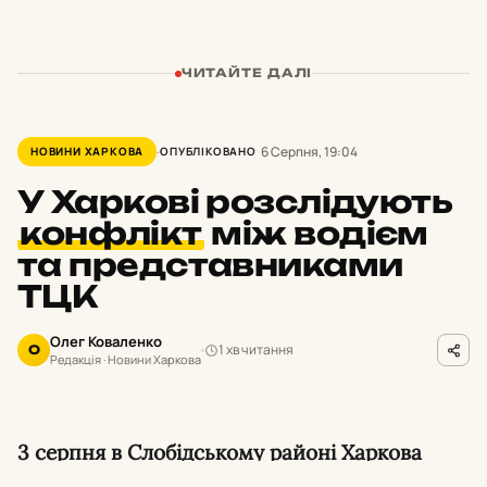
ЧИТАЙТЕ ДАЛІ
6 Серпня, 19:04
НОВИНИ ХАРКОВА
ОПУБЛІКОВАНО
У Харкові розслідують
конфлікт
між водієм
та представниками
ТЦК
Олег Коваленко
1 хв читання
О
Редакція · Новини Харкова
3 серпня в Слобідському районі Харкова
сталася сутичка між водієм та