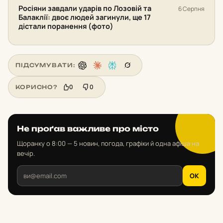
Росіяни завдали ударів по Лозовій та
6 Серпня
Балаклії: двоє людей загинули, ще 17
дістали поранення (фото)
ПІДСУМУВАТИ:
0
0
КОРИСНО?
Не проґав важливе про місто
Щоранку о 8:00 — 5 новин, погода, графіки й одна афіша на
вечір.
OK