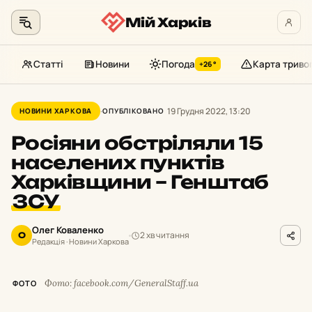
Мій Харків
Статті
Новини
Погода
Карта триво
+26°
Перейти
до
19 Грудня 2022, 13:20
НОВИНИ ХАРКОВА
ОПУБЛІКОВАНО
контенту
Росіяни обстріляли 15
населених пунктів
Харківщини – Генштаб
ЗСУ
Олег Коваленко
2 хв читання
О
Редакція · Новини Харкова
Фото: facebook.com/GeneralStaff.ua
ФОТО