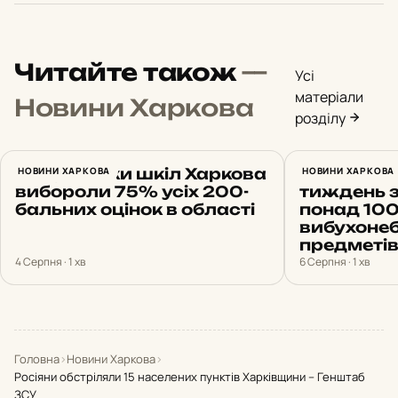
Читайте також
—
Усі
матеріали
Новини Харкова
розділу
Випускники шкіл Харкова
НОВИНИ ХАРКОВА
На Харків
НОВИНИ ХАРКОВА
вибороли 75% усіх 200-
тиждень 
бальних оцінок в області
понад 10
вибухоне
предметі
4 Серпня · 1 хв
6 Серпня · 1 хв
Головна
›
Новини Харкова
›
Росіяни обстріляли 15 населених пунктів Харківщини – Генштаб
ЗСУ