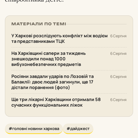
МАТЕРІАЛИ ПО ТЕМІ
У Харкові розслідують конфлікт між водієм
6 Серпня
та представниками ТЦК
На Харківщині сапери за тиждень
6 Серпня
знешкодили понад 1000
вибухонебезпечних предметів
Росіяни завдали ударів по Лозовій та
6 Серпня
Балаклії: двоє людей загинули, ще 17
дістали поранення (фото)
Ще три лікарні Харківщини отримали 58
6 Серпня
сучасних функціональних ліжок
#головні новини харкова
#дайджест