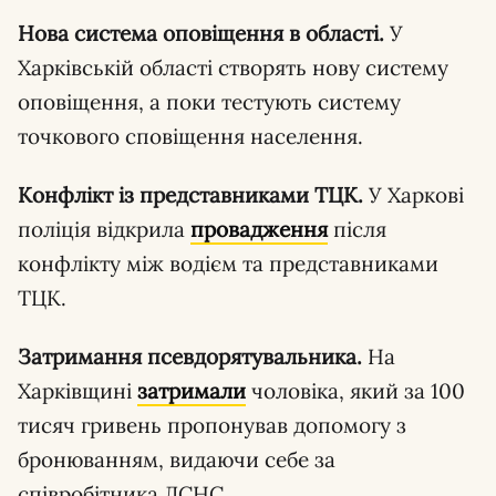
Нова система оповіщення в області.
У
Харківській області створять нову систему
оповіщення, а поки тестують систему
точкового сповіщення населення.
Конфлікт із представниками ТЦК.
У Харкові
поліція відкрила
провадження
після
конфлікту між водієм та представниками
ТЦК.
Затримання псевдорятувальника.
На
Харківщині
затримали
чоловіка, який за 100
тисяч гривень пропонував допомогу з
бронюванням, видаючи себе за
співробітника ДСНС.