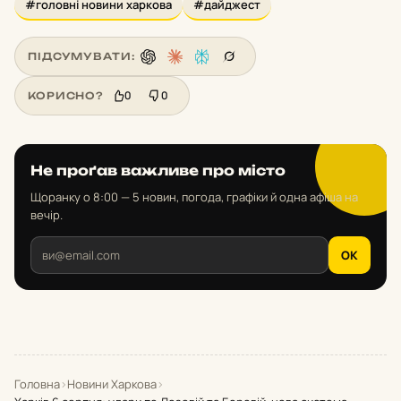
#головні новини харкова
#дайджест
ПІДСУМУВАТИ:
0
0
КОРИСНО?
Не проґав важливе про місто
Щоранку о 8:00 — 5 новин, погода, графіки й одна афіша на
вечір.
OK
Головна
›
Новини Харкова
›