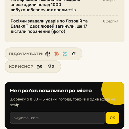
знешкодили понад 1000
вибухонебезпечних предметів
Росіяни завдали ударів по Лозовій та
6 Серпня
Балаклії: двоє людей загинули, ще 17
дістали поранення (фото)
ПІДСУМУВАТИ:
0
0
КОРИСНО?
Не проґав важливе про місто
Щоранку о 8:00 — 5 новин, погода, графіки й одна афіша на
вечір.
OK