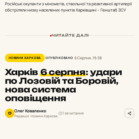
Російські окупанти з мінометів, ствольної та реактивної артилерії
обстріляли низку населених пунктів Харківщині – Генштаб ЗСУ
ЧИТАЙТЕ ДАЛІ
6 Серпня, 19:38
НОВИНИ ХАРКОВА
ОПУБЛІКОВАНО
Харків
6 серпня
:
удари
по Лозовій та Боровій,
нова система
оповіщення
Олег Коваленко
1 хв читання
О
Редакція · Новини Харкова