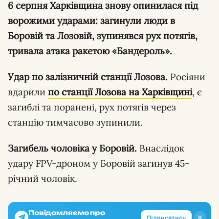
6 серпня Харківщина знову опинилася під
ворожими ударами: загинули люди в
Боровій та Лозовій, зупинявся рух потягів,
тривала атака ракетою «Бандероль».
Удар по залізничній станції Лозова.
Росіяни
вдарили
по станції Лозова на Харківщині
, є
загиблі та поранені, рух потягів через
станцію тимчасово зупинили.
Загибель чоловіка у Боровій.
Внаслідок
удару FPV-дроном у Боровій загинув 45-
річний чоловік.
Повідомляємо про
✕
Підписатись