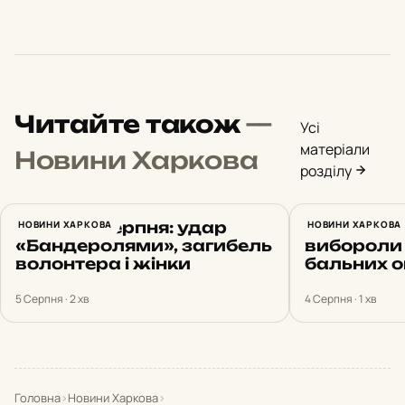
Читайте також
—
Усі
матеріали
Новини Харкова
розділу
Харків 5 серпня: удар
НОВИНИ ХАРКОВА
Випускник
НОВИНИ ХАРКОВА
«Бандеролями», загибель
вибороли 
волонтера і жінки
бальних о
5 Серпня · 2 хв
4 Серпня · 1 хв
Головна
›
Новини Харкова
›