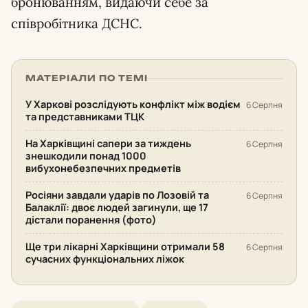
бронюванням, видаючи себе за
співробітника ДСНС.
МАТЕРІАЛИ ПО ТЕМІ
У Харкові розслідують конфлікт між водієм
6 Серпня
та представниками ТЦК
На Харківщині сапери за тиждень
6 Серпня
знешкодили понад 1000
вибухонебезпечних предметів
Росіяни завдали ударів по Лозовій та
6 Серпня
Балаклії: двоє людей загинули, ще 17
дістали поранення (фото)
Ще три лікарні Харківщини отримали 58
6 Серпня
сучасних функціональних ліжок