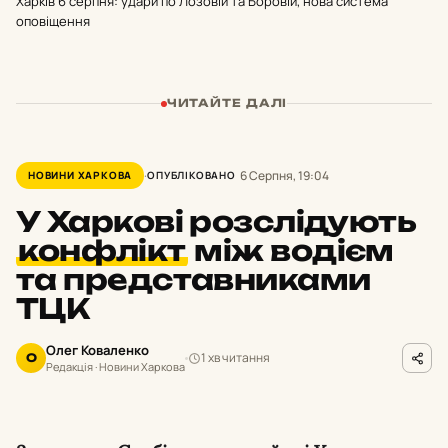
Харків 6 серпня: удари по Лозовій та Боровій, нова система
оповіщення
ЧИТАЙТЕ ДАЛІ
6 Серпня, 19:04
НОВИНИ ХАРКОВА
ОПУБЛІКОВАНО
У Харкові розслідують
конфлікт
між водієм
та представниками
ТЦК
Олег Коваленко
1 хв читання
О
Редакція · Новини Харкова