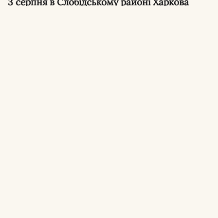
3 серпня в Слобідському районі Харкова
сталася сутичка між водієм та
військовослужбовцями, які проводили
перевірку документів. Військовослужбовці
ТЦК застосували газовий балончик, що
спричинило хімічний опік очей у чоловіка.
60-річний харків’янин звернувся до поліції з
повідомленням про конфлікт з
представниками територіального центру
комплектування та соціальної підтримки. За
попередніми даними, сутичка відбулася під
час перевірки військово-облікових
документів у перехожих.