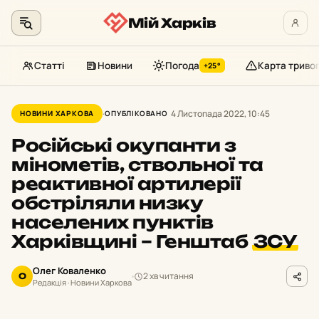
Мій Харків
Статті
Новини
Погода
Карта триво
+25°
Перейти
до
4 Листопада 2022, 10:45
НОВИНИ ХАРКОВА
ОПУБЛІКОВАНО
контенту
Російські окупанти з
мінометів, ствольної та
реактивної артилерії
обстріляли низку
населених пунктів
Харківщині – Генштаб
ЗСУ
Олег Коваленко
2 хв читання
О
Редакція · Новини Харкова