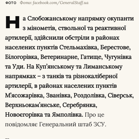
Фото: facebook.com/GeneralStaff.ua
ФОТО
Н
а Слобожанському напрямку окупанти
з мінометів, ствольної та реактивної
артилерії, здійснили обстріли в районах
населених пунктів Стельмахівка, Берестове,
Білогорівка, Ветеринарне, Гатище, Чугунівка
та Уди. На Куп’янському та Лиманському
напрямках – з танків та різнокаліберної
артилерії, в районах населених пунктів
М’ясожарівка, Званівка, Роздолівка, Сіверськ,
Верхньокам’янське, Серебрянка,
Новоєгорівка та Ямполівка.
Про це
повідомляє Генеральний штаб ЗСУ.