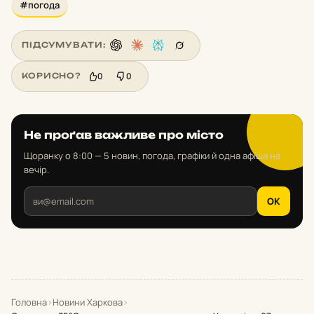
#погода
ПІДСУМУВАТИ:
0
0
КОРИСНО?
Не проґав важливе про місто
Щоранку о 8:00 — 5 новин, погода, графіки й одна афіша на
вечір.
OK
Головна
›
Новини Харкова
›