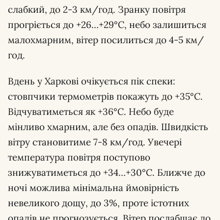
слабкий, до 2-3 км/год. Зранку повітря
прогріється до +26…+29°С, небо залишиться
малохмарним, вітер посилиться до 4-5 км/
год.
Вдень у Харкові очікується пік спеки:
стовпчики термометрів покажуть до +35°С.
Відчуватиметься як +36°С. Небо буде
мінливо хмарним, але без опадів. Швидкість
вітру становитиме 7-8 км/год. Увечері
температура повітря поступово
знижуватиметься до +34…+30°С. Ближче до
ночі можлива мінімальна ймовірність
невеликого дощу, до 3%, проте істотних
опадів не прогнозується. Вітер послабшає до