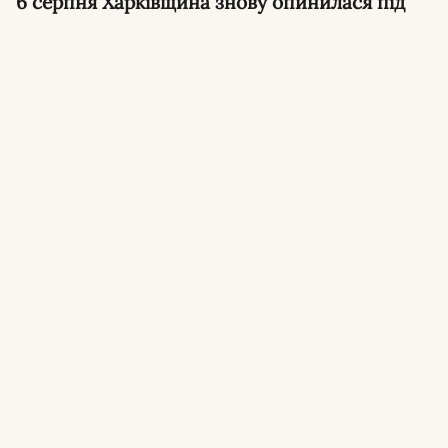
6 серпня Харківщина знову опинилася під
ворожими ударами: загинули люди в
Боровій та Лозовій, зупинявся рух потягів,
тривала атака ракетою «Бандероль».
Удар по залізничній станції Лозова.
Росіяни
вдарили
по станції Лозова на Харківщині
, є
загиблі та поранені, рух потягів через
станцію тимчасово зупинили.
Загибель чоловіка у Боровій.
Внаслідок
удару FPV-дроном у Боровій загинув 45-
річний чоловік.
Повідомляємо про
✕
Підписатись
небезпеку - у Telegram.