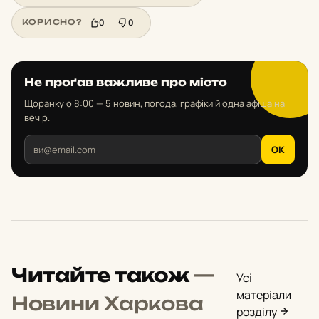
0
0
КОРИСНО?
Не проґав важливе про місто
Щоранку о 8:00 — 5 новин, погода, графіки й одна афіша на
вечір.
OK
Читайте також
—
Усі
матеріали
Новини Харкова
розділу