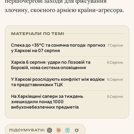
першочергові заходи для фіксування
злочину, скоєного армією країни-агресора.
МАТЕРІАЛИ ПО ТЕМІ
Спека до +35°С та сонячна погода: прогноз
7 Серпня
у Харкові на 07 серпня
Харків 6 серпня: удари по Лозовій та
6 Серпня
Боровій, нова система оповіщення
У Харкові розслідують конфлікт між водієм
6 Серпня
та представниками ТЦК
На Харківщині сапери за тиждень
6 Серпня
знешкодили понад 1000
вибухонебезпечних предметів
ПІДСУМУВАТИ: