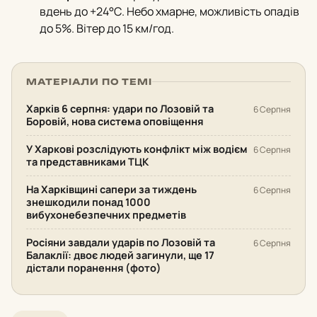
вдень до +24°С. Небо хмарне, можливість опадів
до 5%. Вітер до 15 км/год.
МАТЕРІАЛИ ПО ТЕМІ
Харків 6 серпня: удари по Лозовій та
6 Серпня
Боровій, нова система оповіщення
У Харкові розслідують конфлікт між водієм
6 Серпня
та представниками ТЦК
На Харківщині сапери за тиждень
6 Серпня
знешкодили понад 1000
вибухонебезпечних предметів
Росіяни завдали ударів по Лозовій та
6 Серпня
Балаклії: двоє людей загинули, ще 17
дістали поранення (фото)