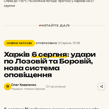
Спека до +35°С та сонячна погода: прогноз у Харкові на 07
серпня
ЧИТАЙТЕ ДАЛІ
6 Серпня, 19:38
НОВИНИ ХАРКОВА
ОПУБЛІКОВАНО
Харків
6 серпня
:
удари
по Лозовій та Боровій,
нова система
оповіщення
Олег Коваленко
1 хв читання
О
Редакція · Новини Харкова