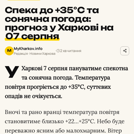
Спека до +35°С та
сонячна погода:
прогноз у Харкові на
07 серпня
MyKharkov.info
2 хв читання
M
Редакція · Новини Харкова
У
Харкові 7 серпня пануватиме спекотна
та сонячна погода. Температура
повітря прогріється до +35°С, суттєвих
опадів не очікується.
Вночі та рано вранці температура повітря
становитиме близько +22…+25°С. Небо буде
переважно ясним або малохмарним. Вітер