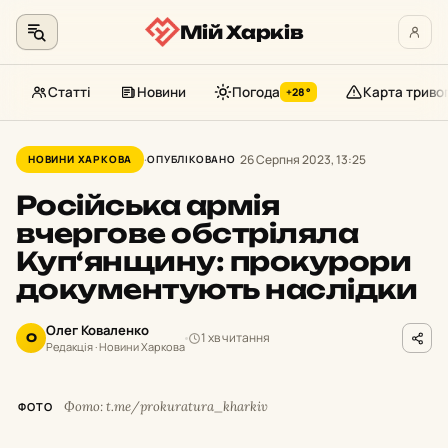
Мій Харків
Статті
Новини
Погода
Карта триво
+28°
Перейти
до
26 Серпня 2023, 13:25
НОВИНИ ХАРКОВА
ОПУБЛІКОВАНО
контенту
Російська армія
вчергове обстріляла
Куп‘янщину: прокурори
документують наслідки
Олег Коваленко
1 хв читання
О
Редакція · Новини Харкова
Фото: t.me/prokuratura_kharkiv
ФОТО