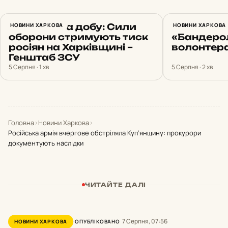
23 атаки за добу: Сили
НОВИНИ ХАРКОВА
Харків 5 
НОВИНИ ХАРКОВА
оборони стримують тиск
«Бандеро
росіян на Харківщині –
волонтера
Генштаб ЗСУ
5 Серпня · 1 хв
5 Серпня · 2 хв
Головна
›
Новини Харкова
›
Російська армія вчергове обстріляла Куп‘янщину: прокурори
документують наслідки
ЧИТАЙТЕ ДАЛІ
7 Серпня, 07:56
НОВИНИ ХАРКОВА
ОПУБЛІКОВАНО