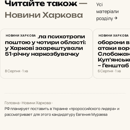
Читайте також
—
Усі
матеріали
Новини Харкова
розділу
Відправляла психотропи
НОВИНИ ХАРКОВА
23 штурми
НОВИНИ ХАРКОВА
поштою у чотири області:
оборони 
у Харкові заарештували
атаки вор
51-річну наркозбувачку
Слобожан
Куп’янсь
– Генштаб
8 Серпня · 1 хв
6 Серпня · 1 хв
Головна
›
Новини Харкова
›
РФ планирует поставить в Украине «пророссийского лидера» и
рассматривает для этого кандидатуру Евгения Мураева