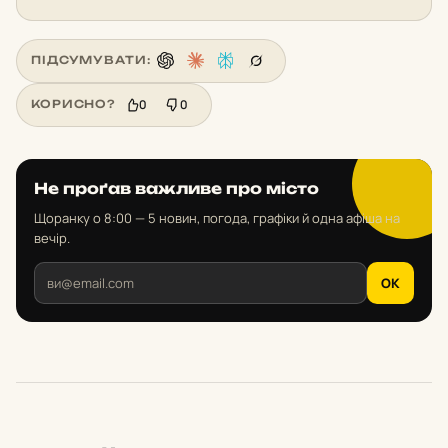
ПІДСУМУВАТИ:
0
0
КОРИСНО?
Не проґав важливе про місто
Щоранку о 8:00 — 5 новин, погода, графіки й одна афіша на
вечір.
OK