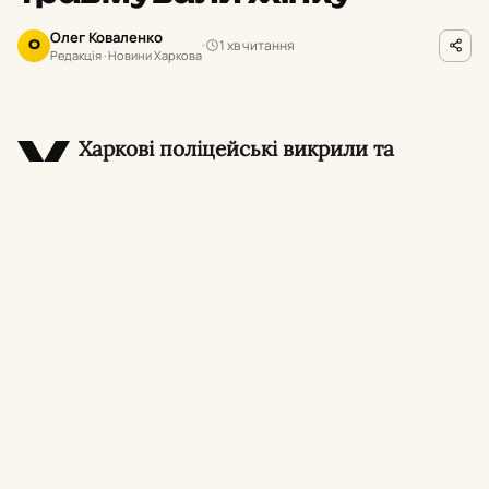
Олег Коваленко
1 хв читання
О
Редакція · Новини Харкова
У
Харкові поліцейські викрили та
затримали сімох молодиків, які у стані
алкогольного сп’яніння влаштували погром у
гуртожитку в Індустріальному районі міста.
Унаслідок хуліганських дій травмувалася 40-
річна місцева жителька.
Про це повідомили в поліції Харківщини.
Деталі нападу на