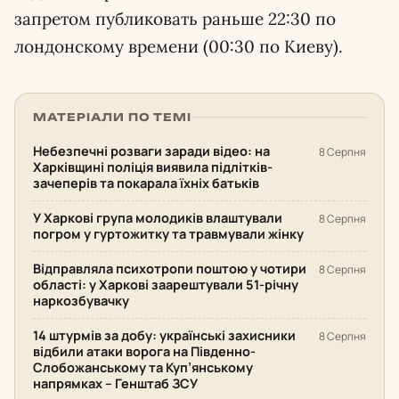
запретом публиковать раньше 22:30 по
лондонскому времени (00:30 по Киеву).
МАТЕРІАЛИ ПО ТЕМІ
Небезпечні розваги заради відео: на
8 Серпня
Харківщині поліція виявила підлітків-
зачеперів та покарала їхніх батьків
У Харкові група молодиків влаштували
8 Серпня
погром у гуртожитку та травмували жінку
Відправляла психотропи поштою у чотири
8 Серпня
області: у Харкові заарештували 51-річну
наркозбувачку
14 штурмів за добу: українські захисники
8 Серпня
відбили атаки ворога на Південно-
Слобожанському та Куп’янському
напрямках – Генштаб ЗСУ