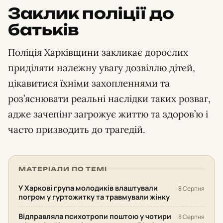
Заклик поліції до
батьків
Поліція Харківщини закликає дорослих
приділяти належну увагу дозвіллю дітей,
цікавитися їхніми захопленнями та
роз’яснювати реальні наслідки таких розваг,
адже зачепінг загрожує життю та здоров’ю і
часто призводить до трагедій.
МАТЕРІАЛИ ПО ТЕМІ
У Харкові група молодиків влаштували
8 Серпня
погром у гуртожитку та травмували жінку
Відправляла психотропи поштою у чотири
8 Серпня