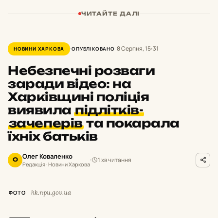
ЧИТАЙТЕ ДАЛІ
8 Серпня, 15:31
НОВИНИ ХАРКОВА
ОПУБЛІКОВАНО
Небезпечні розваги
заради відео: на
Харківщині поліція
виявила
підлітків-
зачеперів
та покарала
їхніх батьків
Олег Коваленко
1 хв читання
О
Редакція · Новини Харкова
hk.npu.gov.ua
ФОТО