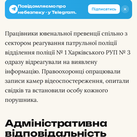
Повідомляємо про
✕
Підписатись
небезпеку - у Telegram.
Працівники ювенальної превенції спільно з
сектором реагування патрульної поліції
відділення поліції № 1 Харківського РУП № 3
одразу відреагували на виявлену
інформацію. Правоохоронці опрацювали
записи камер відеоспостереження, опитали
свідків та встановили особу кожного
порушника.
Адміністративна
відповідальність