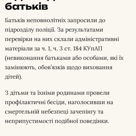
батьків
Батьків неповнолітніх запросили до
підрозділу поліції. За результатами
перевірки на них склали адміністративні
матеріали за ч. 1, ч. 3 ст. 184 КУпАП
(невиконання батьками або особами, які їх
замінюють, обов’язків щодо виховання
дітей).
З дітьми та їхніми родинами провели
профілактичні бесіди, наголосивши на
смертельній небезпеці зачепінгу та
неприпустимості подібної поведінки.