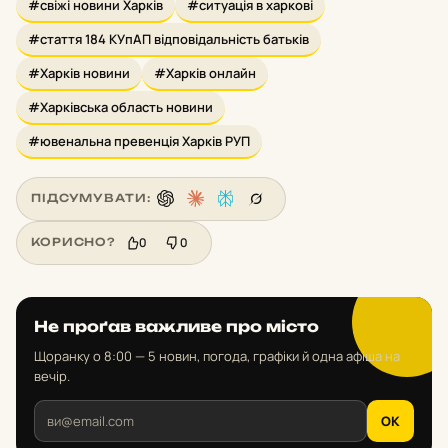
#свіжі новини Харків
#ситуація в харкові
#стаття 184 КУпАП відповідальність батьків
#Харків новини
#Харків онлайн
#Харківська область новини
#ювенальна превенція Харків РУП
ПІДСУМУВАТИ:
0
0
КОРИСНО?
Не проґав важливе про місто
Щоранку о 8:00 — 5 новин, погода, графіки й одна афіша на
вечір.
OK