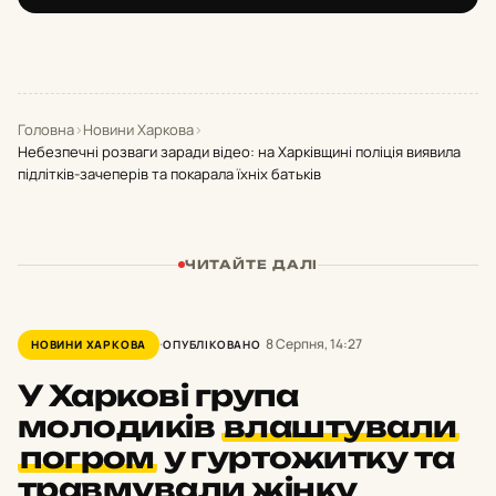
Головна
›
Новини Харкова
›
Небезпечні розваги заради відео: на Харківщині поліція виявила
підлітків-зачеперів та покарала їхніх батьків
ЧИТАЙТЕ ДАЛІ
8 Серпня, 14:27
НОВИНИ ХАРКОВА
ОПУБЛІКОВАНО
У Харкові група
молодиків
влаштували
погром
у гуртожитку та
травмували жінку