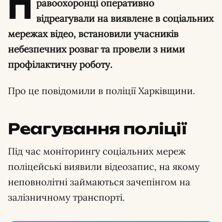
П
равоохоронці оперативно
відреагували на виявлене в соціальних
мережах відео, встановили учасників
небезпечних розваг та провели з ними
профілактичну роботу.
Про це повідомили в поліції Харківщини.
Реагування поліції
Під час моніторингу соціальних мереж
поліцейські виявили відеозапис, на якому
неповнолітні займаються зачепінгом на
залізничному транспорті.