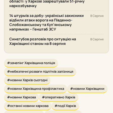
області: у Харкові заарештували 51-річну
наркозбувачку
14 штурмів за добу: українські захисники
8 Серпня
відбили атаки ворога на Південно-
Слобожанському та Куп’янському
напрямках – Генштаб ЗСУ
Синєгубов розповів про ситуацію на
8 Серпня
Харківщині станом на 8 серпня
#зачепінг Харківщина поліція
#небезпечні розваги підлітків залізниця
#новини Харків сьогодні
#новини Харківщина профілактика
#новини Харківщини
#новини Харкова
#оперативно Харків
#останні новини харкова
#події Харків