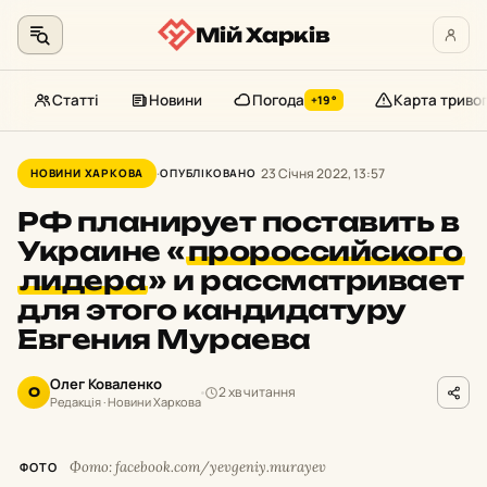
Мій Харків
Статті
Новини
Погода
Карта триво
+19°
Перейти
до
23 Січня 2022, 13:57
НОВИНИ ХАРКОВА
ОПУБЛІКОВАНО
контенту
РФ планирует поставить в
Украине
«
пророссийского
лидера
»
и рассматривает
для этого кандидатуру
Евгения Мураева
Олег Коваленко
2 хв читання
О
Редакція · Новини Харкова
Фото: facebook.com/yevgeniy.murayev
ФОТО