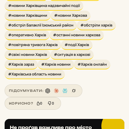
#новини Харківщина надзвичайні події
#новини Харківщини
#новини Харкова
#обстріл Балаклії Ізюмський район
#обстріли харків
#оперативно Харків
#останні новини харкова
#повітряна тривога Харків
#події Харків
#свіжі новини Харків
#ситуація в харкові
#Харків зараз
#Харків новини
#Харків онлайн
#Харківська область новини
ПІДСУМУВАТИ:
0
0
КОРИСНО?
Не проґав важливе про місто