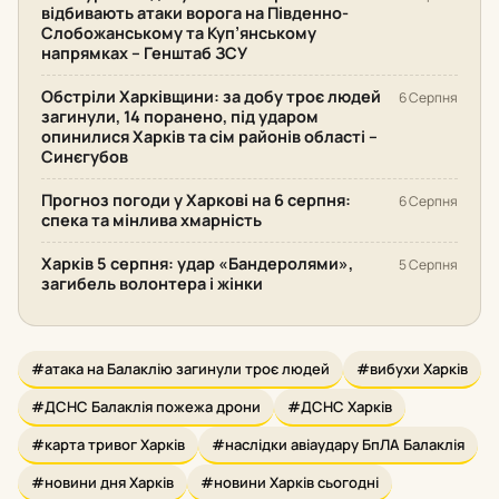
відбивають атаки ворога на Південно-
Слобожанському та Куп’янському
напрямках – Генштаб ЗСУ
Обстріли Харківщини: за добу троє людей
6 Серпня
загинули, 14 поранено, під ударом
опинилися Харків та сім районів області –
Синєгубов
Прогноз погоди у Харкові на 6 серпня:
6 Серпня
спека та мінлива хмарність
Харків 5 серпня: удар «Бандеролями»,
5 Серпня
загибель волонтера і жінки
#атака на Балаклію загинули троє людей
#вибухи Харків
#ДСНС Балаклія пожежа дрони
#ДСНС Харків
#карта тривог Харків
#наслідки авіаудару БпЛА Балаклія
#новини дня Харків
#новини Харків сьогодні