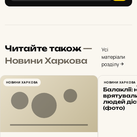
Читайте також
—
Усі
матеріали
Новини Харкова
розділу
НОВИНИ ХАРКОВА
Ракетний 
НОВИНИ ХАРКОВА
Балаклії:
врятували
людей ді
(фото)