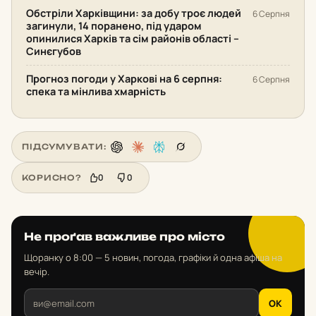
Обстріли Харківщини: за добу троє людей
6 Серпня
загинули, 14 поранено, під ударом
опинилися Харків та сім районів області –
Синєгубов
Прогноз погоди у Харкові на 6 серпня:
6 Серпня
спека та мінлива хмарність
ПІДСУМУВАТИ:
0
0
КОРИСНО?
Не проґав важливе про місто
Щоранку о 8:00 — 5 новин, погода, графіки й одна афіша на
вечір.
OK