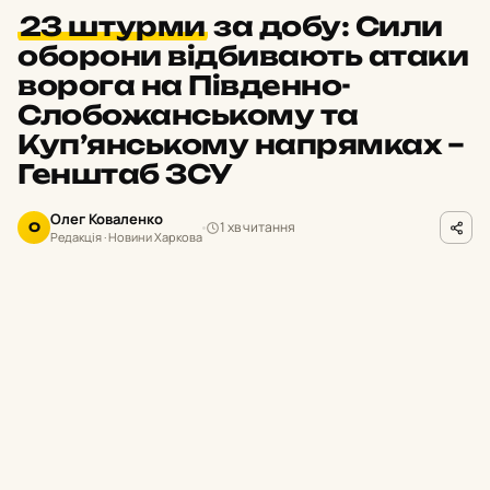
23 штурми
за добу: Сили
оборони відбивають атаки
ворога на Південно-
Слобожанському та
Куп’янському напрямках –
Генштаб ЗСУ
Олег Коваленко
1 хв читання
О
Редакція · Новини Харкова
facebook.com/GeneralStaff.ua
ФОТО
П
ротягом минулої доби на Харківщині
українські захисники відбили 23
ворожі атаки. Окупанти активно штурмували
позиції наших підрозділів на Південно-