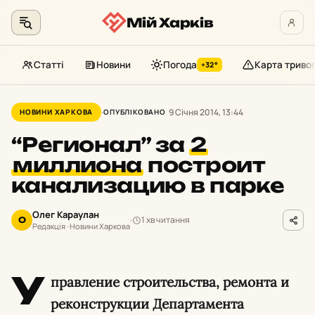
Мій Харків
Статті
Новини
Погода
Карта триво
+32°
Перейти
до
9 Січня 2014, 13:44
НОВИНИ ХАРКОВА
ОПУБЛІКОВАНО
контенту
“Регионал” за
2
миллиона
построит
канализацию в парке
Олег Караулан
1 хв читання
О
Редакція · Новини Харкова
У
правление строительства, ремонта и
реконструкции Департамента