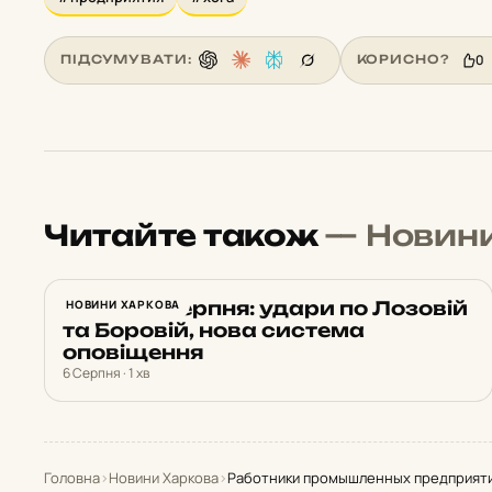
0
ПІДСУМУВАТИ:
КОРИСНО?
Читайте також
— Новин
Харків 6 серпня: удари по Лозовій
НОВИНИ ХАРКОВА
та Боровій, нова система
оповіщення
6 Серпня · 1 хв
Головна
›
Новини Харкова
›
Работники промышленных предприяти