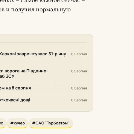
ров и получил нормальную
Харкові заарештували 51-річну
8 Серпня
ки ворога на Південно-
8 Серпня
аб ЗСУ
ом на 8 серпня
8 Серпня
откочасні дощі
8 Серпня
ус
#кучер
#ОАО "Турбоатом"