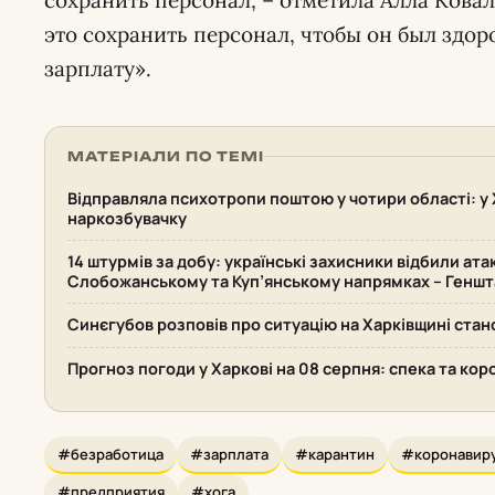
это сохранить персонал, чтобы он был здо
зарплату».
МАТЕРІАЛИ ПО ТЕМІ
Відправляла психотропи поштою у чотири області: у 
наркозбувачку
14 штурмів за добу: українські захисники відбили ата
Слобожанському та Куп’янському напрямках – Геншт
Синєгубов розповів про ситуацію на Харківщині стан
Прогноз погоди у Харкові на 08 серпня: спека та кор
#безработица
#зарплата
#карантин
#коронавир
#предприятия
#хога