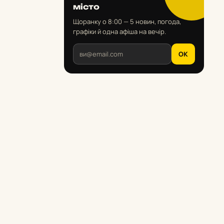
місто
Щоранку о 8:00 — 5 новин, погода,
графіки й одна афіша на вечір.
OK