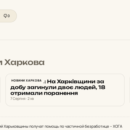
0
и Харкова
Синєгубов: На Харківщини за
НОВИНИ ХАРКОВА
добу загинули двоє людей, 18
отримали поранення
7 Серпня · 2 хв
й Харьковщины получат помощь по частичной безработице – ХОГА