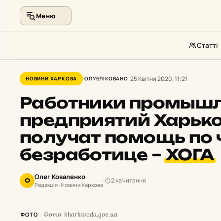
Меню
Статті
Перейти
до
25 Квітня 2020, 11:21
НОВИНИ ХАРКОВА
ОПУБЛІКОВАНО
контенту
Работники промыш
предприятий Харь
получат помощь по 
безработице –
ХОГА
Олег Коваленко
2 хв читання
О
Редакція · Новини Харкова
Фото: kharkivoda.gov.ua
ФОТО