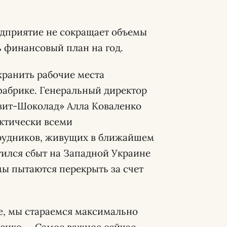
редприятие не сокращает объемы
 финансовый план на год.
хранить рабочие места
фабрике. Генеральный директор
вит-Шоколад» Алла Коваленко
актически всеми
трудников, живущих в ближайшем
тился сбыт на Западной Украине
мы пытаются перекрыть за счет
ее, мы стараемся максимально
енко. – Самое важное сейчас –