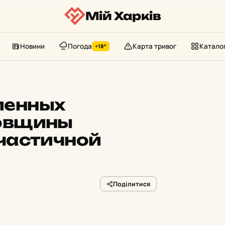
Мій Харків
Новини
Погода
Карта тривог
Катало
+18°
ленных
ковщины
частичной
Поділитися