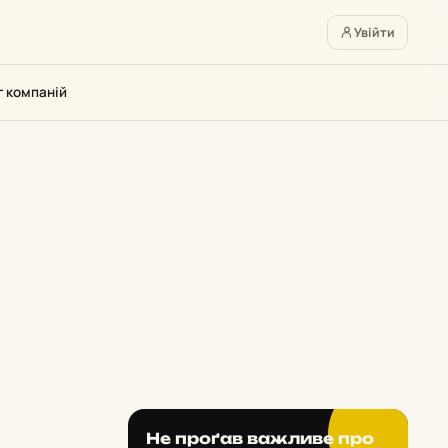
Увійти
г компаній
Не проґав важливе про