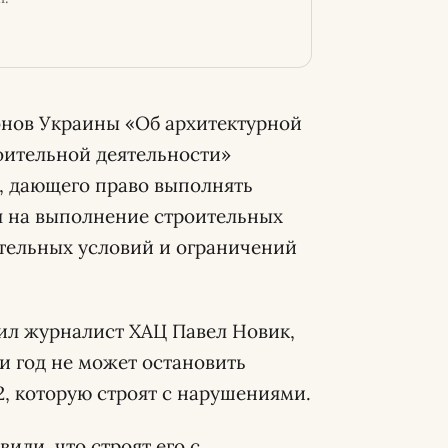
онов Украины «Об архитектурной
оительной деятельности»
а, дающего право выполнять
я на выполнение строительных
ительных условий и ограничений
дил журналист ХАЦ Павел Новик,
и год не может остановить
2, которую строят с нарушениями.
или, что строят его с