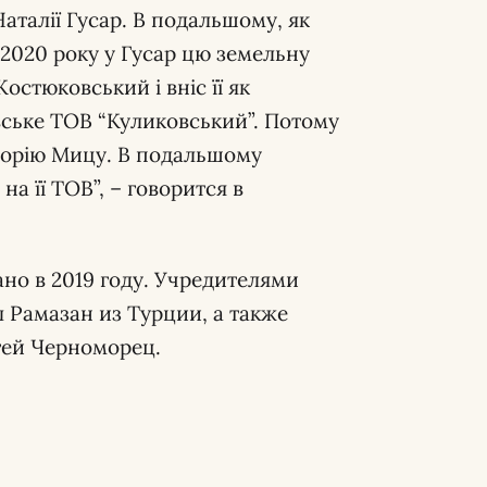
Наталії Гусар. В подальшому, як
і 2020 року у Гусар цю земельну
остюковський і вніс її як
вське ТОВ “Куликовський”. Потому
кторію Мицу. В подальшому
а її ТОВ”, – говорится в
о в 2019 году. Учредителями
 Рамазан из Турции, а также
гей Черноморец.