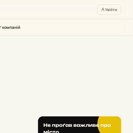
Увійти
г компаній
Не проґав важливе про
місто