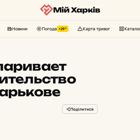
Мій Харків
Новини
Погода
Карта тривог
Катало
+29°
паривает
ительство
Харькове
Поділитися