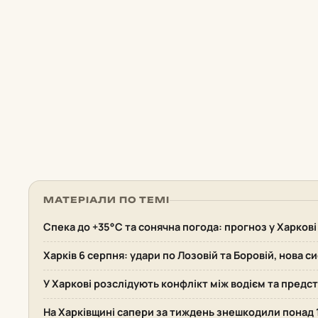
МАТЕРІАЛИ ПО ТЕМІ
Спека до +35°С та сонячна погода: прогноз у Харкові
Харків 6 серпня: удари по Лозовій та Боровій, нова 
У Харкові розслідують конфлікт між водієм та пред
На Харківщині сапери за тиждень знешкодили понад