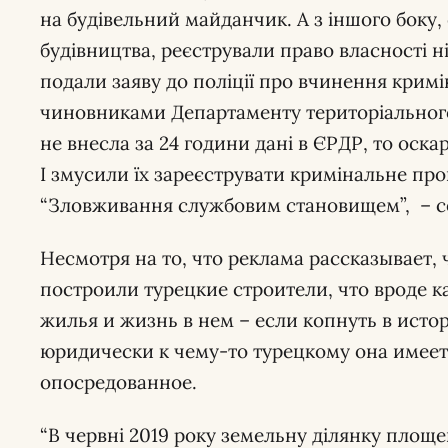
на будівельний майданчик. А з іншого боку,
будівництва, реєстрували право власності н
подали заяву до поліції про вчинення кри
чиновниками Департаменту територіального
не внесла за 24 години дані в ЄРДР, то оскар
І змусили їх зареєструвати кримінальне пр
“Зловживання службовим становищем”, – 
Несмотря на то, что реклама рассказывает, 
построили турецкие строители, что вроде к
жилья и жизнь в нем – если копнуть в истор
юридически к чему-то турецкому она имее
опосредованное.
“В червні 2019 року земельну ділянку площею 