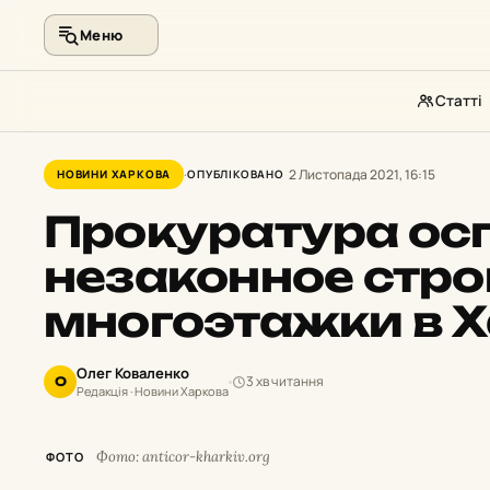
Меню
Статті
Перейти
до
2 Листопада 2021, 16:15
НОВИНИ ХАРКОВА
ОПУБЛІКОВАНО
контенту
Прокуратура ос
незаконное стро
многоэтажки в 
Олег Коваленко
3 хв читання
О
Редакція · Новини Харкова
Фото: anticor-kharkiv.org
ФОТО