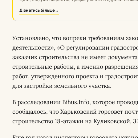
Дізнатись більше
→
Установлено, что вопреки требованиям зак
деятельности», «О регулировании градостр
заказчик строительства не имеет документ
строительные работы, а именно разрешени
работ, утвержденного проекта и градостро
для застройки земельного участка.
В расследовании Bihus.Info, которое прово
сообщалось, что Харьковский горсовет почт
строительство 18-этажки на Куликовской, 3
Еще год назад инспекторы горсовета установ