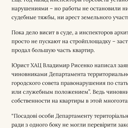
нарушениями – но работы не остановили н
судебные тяжбы, ни арест земельного участ
Пока дело висит в суде, а инспекторов арх
просто не пускают на стройплощадку – заст
продал большую часть квартир.
Юрист ХАЦ Владимир Рисенко написал зая
чиновниками Департамента территориально
городского совета правонарушения по стат
или служебным положением”. Ведь чиновни
собственности на квартиры в этой многоэта
“Посадові особи Департаменту територіальн
ради з одного боку не могли перевірити зако