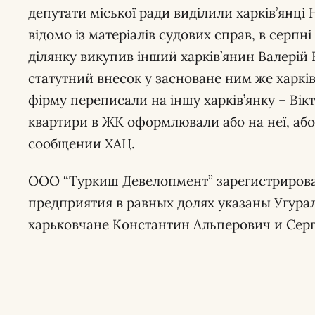
депутати міської ради виділили харків’янці 
відомо із матеріалів судових справ, в серпн
ділянку викупив інший харків’янин Валерій К
статутний внесок у засноване ним же харкі
фірму переписали на іншу харків’янку – Ві
квартири в ЖК оформлювали або на неї, або н
сообщении ХАЦ.
ООО “Туркиш Девелопмент” зарегистрирован
предприятия в равных долях указаны Угурал
харьковчане Константин Альперович и Сер