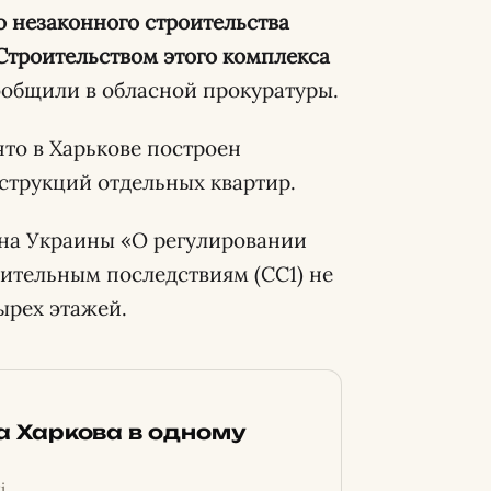
о незаконного строительства
 Строительством этого комплекса
общили в обласной прокуратуры.
что в Харькове построен
трукций отдельных квартир.
акона Украины «О регулировании
чительным последствиям (СС1) не
ырех этажей.
ка Харкова в одному
і.