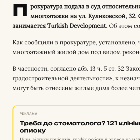
П
рокуратура подала в суд относительн
многоэтажки на ул. Куликовской, 32.
занимается Turkish Development.
Об этом со
Как сообщили в прокуратуре, установлено, 
многоэтажный жилой дом под видом реконс
В частности, согласно абз. 13 ч. 5 ст. 32 З
градостроительной деятельности», к незна
могут быть отнесены жилые дома более чет
РЕКЛАМА
Треба до стоматолога? 121 кліні
списку
Ціни, відгуки пацієнтів, графік роботи й адреси на мап