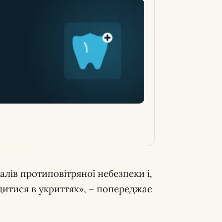
лів протиповітряної небезпеки і,
одитися в укриттях», – попереджає