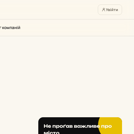
Увійти
г компаній
Не проґав важливе про
місто