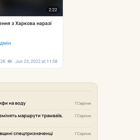
рифи на воду
7 Серпня
змінять маршрути трамваїв,
7 Серпня
ківщині спецпризначенці
7 Серпня