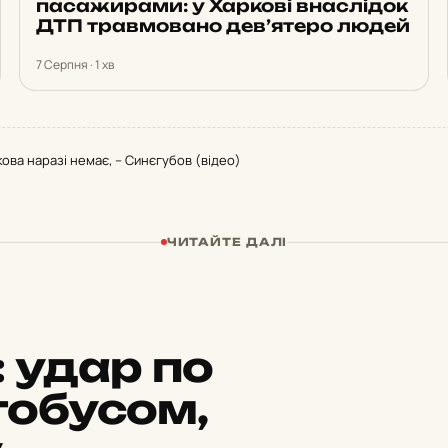
пасажирами: у Харкові внаслідок
ДТП травмовано дев’ятеро людей
7 Серпня · 1 хв
ова наразі немає, – Синєгубов (відео)
ЧИТАЙТЕ ДАЛІ
:
удар по
тобусом,