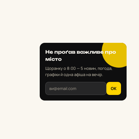
Не проґав важливе про
місто
Щоранку о 8:00 — 5 новин, погода,
графіки й одна афіша на вечір.
OK