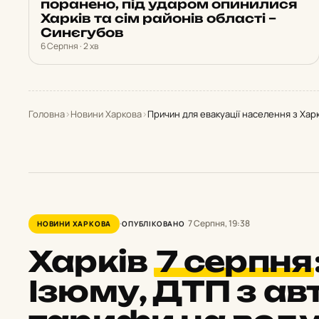
поранено, під ударом опинилися
Харків та сім районів області –
Синєгубов
6 Серпня · 2 хв
Головна
›
Новини Харкова
›
Причин для евакуації населення з Харк
7 Серпня, 19:38
НОВИНИ ХАРКОВА
ОПУБЛІКОВАНО
Харків
7 серпня
Ізюму, ДТП з ав