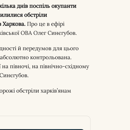
кілька днів поспіль окупанти
силилися обстріли
 Харкова.
Про це в ефірі
івської ОВА Олег Синєгубов.
хідності й передумов для цього
е абсолютно контрольована.
 на півночі, на північно-східному
 Синєгубов.
орожі обстріли харків’янам