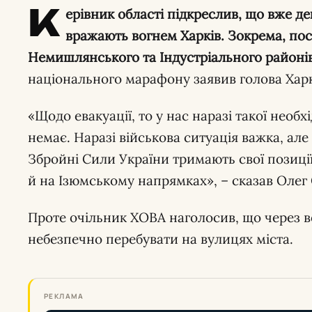
К
ерівник області підкреслив, що вже де
вражають вогнем Харків. Зокрема, по
Немишлянського та Індустріального районів
національного марафону заявив голова Харк
«Щодо евакуації, то у нас наразі такої необ
немає. Наразі військова ситуація важка, ал
Збройні Сили України тримають свої позиції
й на Ізюмському напрямках», – сказав Олег
Проте очільник ХОВА наголосив, що через в
небезпечно перебувати на вулицях міста.
РЕКЛАМА