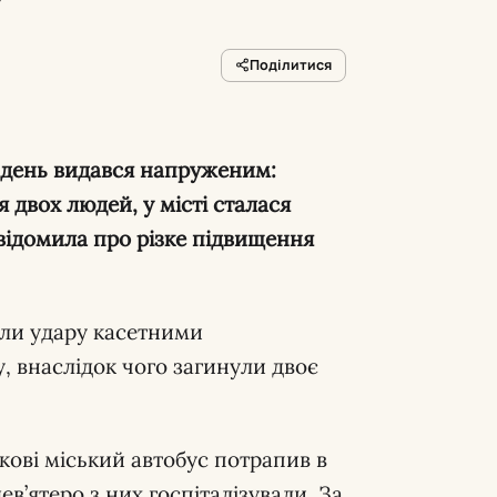
у
Поділитися
ті день видався напруженим:
 двох людей, у місті сталася
відомила про різке підвищення
ли удару касетними
 внаслідок чого загинули двоє
кові міський автобус потрапив в
дев’ятеро з них госпіталізували. За