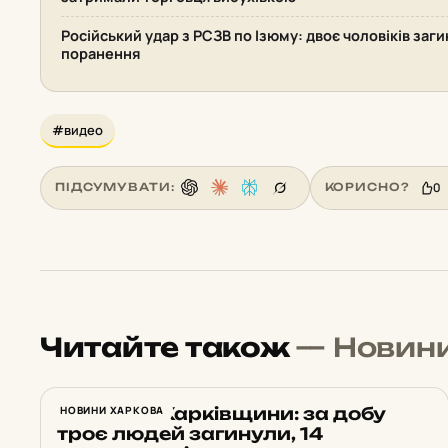
Російський удар з РСЗВ по Ізюму: двоє чоловіків заг
поранення
#видео
0
ПІДСУМУВАТИ:
КОРИСНО?
Читайте також
— Новин
Обстріли Харківщини: за добу
НОВИНИ ХАРКОВА
троє людей загинули, 14