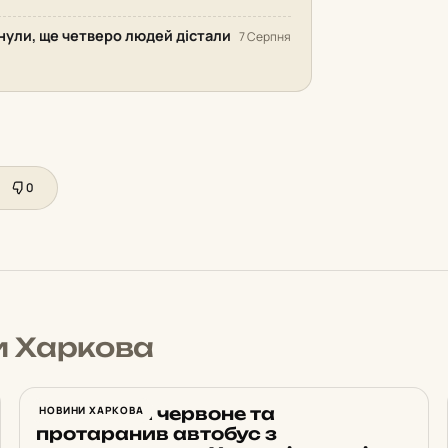
инули, ще четверо людей дістали
7 Серпня
0
и Харкова
Проїхав на червоне та
НОВИНИ ХАРКОВА
протаранив автобус з