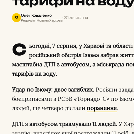
тарифи на вод
Олег Коваленко
1 хв читання
О
Редакція · Новини Харкова
С
ьогодні, 7 серпня, у Харкові та облас
російський обстріл Ізюма забрав життя
масштабна ДТП з автобусом, а міськрада по
тарифів на воду.
Удар по Ізюму: двоє загиблих.
Росіяни завда
боєприпасами з РСЗВ «Торнадо-С» по Ізюму,
людей, ще четверо дістали
поранення
.
ДТП з автобусом травмувало 11 людей.
У Хар
аварію, внаслідок якої постраждали 11 осіб, 