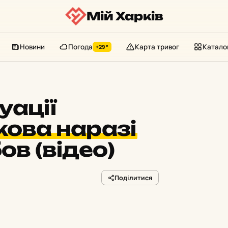
Мій Харків
Новини
Погода
Карта тривог
Катало
+29°
уації
кова наразі
ов (відео)
Поділитися