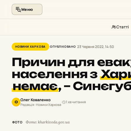
Меню
Статті
Перейти
до
23 Червня 2022, 14:50
НОВИНИ ХАРКОВА
ОПУБЛІКОВАНО
контенту
Причин для евак
населення з
Хар
немає
,
– Синєгуб
Олег Коваленко
1 хв читання
О
Редакція · Новини Харкова
Фото: kharkivoda.gov.ua
ФОТО