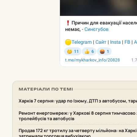
МАТЕРІАЛИ ПО ТЕМІ
Харків 7 серпня: удар по Ізюму, ДТП з автобусом, та
Ремонт енергомереж: у Харкові 8 серпня тимчасово 
тролейбусів та автобусів
Продав 172 кг тротилу за четверту мільйона: на Хар
затримали торговця вибухівкою