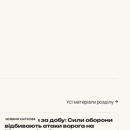
Усі матеріали розділу
23 штурми за добу: Сили оборони
НОВИНИ ХАРКОВА
відбивають атаки ворога на