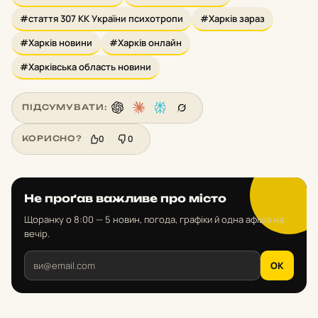
#стаття 307 КК України психотропи
#Харків зараз
#Харків новини
#Харків онлайн
#Харківська область новини
ПІДСУМУВАТИ:
0
0
КОРИСНО?
Не проґав важливе про місто
Щоранку о 8:00 — 5 новин, погода, графіки й одна афіша на
вечір.
OK