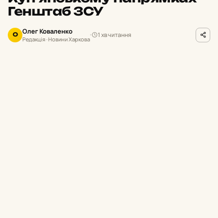
Генштаб ЗСУ
Олег Коваленко
1 хв читання
О
Редакція · Новини Харкова
facebook.com/GeneralStaff.ua
ФОТО
П
ротягом минулої доби на Харківщині
українські підрозділи відбили 14
ворожих атак. Окупанти активізували
штурмові дії на Південно-Слобожанському
та Куп’янському напрямках.
Про це повідомили в Генеральному штабі
ЗСУ.