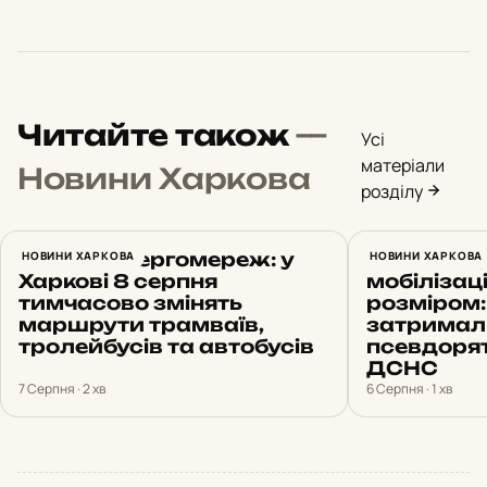
Читайте також
—
Усі
матеріали
Новини Харкова
розділу
Ремонт енергомереж: у
НОВИНИ ХАРКОВА
Обіцяв «б
НОВИНИ ХАРКОВА
Харкові 8 серпня
мобілізац
тимчасово змінять
розміром:
маршрути трамваїв,
затримал
тролейбусів та автобусів
псевдоря
ДСНС
7 Серпня · 2 хв
6 Серпня · 1 хв