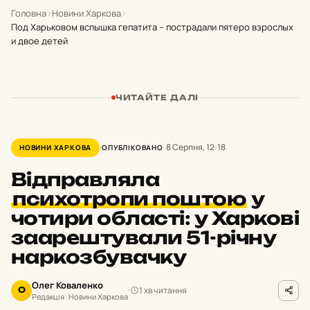
Головна
›
Новини Харкова
›
Под Харьковом вспышка гепатита – пострадали пятеро взрослых
и двое детей
ЧИТАЙТЕ ДАЛІ
8 Серпня, 12:18
НОВИНИ ХАРКОВА
ОПУБЛІКОВАНО
Відправляла
психотропи поштою
у
чотири області: у Харкові
заарештували 51-річну
наркозбувачку
Олег Коваленко
1 хв читання
О
Редакція · Новини Харкова