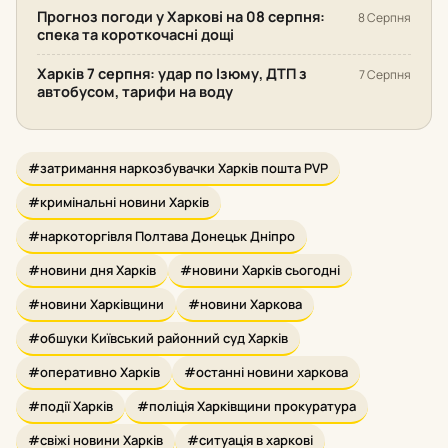
Прогноз погоди у Харкові на 08 серпня:
8 Серпня
спека та короткочасні дощі
Харків 7 серпня: удар по Ізюму, ДТП з
7 Серпня
автобусом, тарифи на воду
#затримання наркозбувачки Харків пошта PVP
#кримінальні новини Харків
#наркоторгівля Полтава Донецьк Дніпро
#новини дня Харків
#новини Харків сьогодні
#новини Харківщини
#новини Харкова
#обшуки Київський районний суд Харків
#оперативно Харків
#останні новини харкова
#події Харків
#поліція Харківщини прокуратура
#свіжі новини Харків
#ситуація в харкові