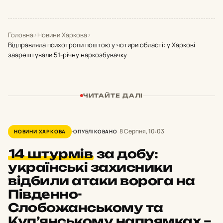
Головна
›
Новини Харкова
›
Відправляла психотропи поштою у чотири області: у Харкові
заарештували 51-річну наркозбувачку
ЧИТАЙТЕ ДАЛІ
8 Серпня, 10:03
НОВИНИ ХАРКОВА
ОПУБЛІКОВАНО
14 штурмів
за добу:
українські захисники
відбили атаки ворога на
Південно-
Слобожанському та
Куп’янському напрямках –