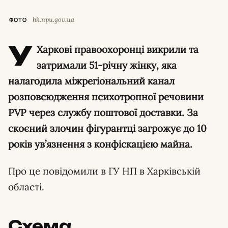
hk.npu.gov.ua
ФОТО
У
Харкові правоохоронці викрили та
затримали 51-річну жінку, яка
налагодила міжрегіональний канал
розповсюдження психотропної речовини
PVP через службу поштової доставки. За
скоєний злочин фігурантці загрожує до 10
років ув’язнення з конфіскацією майна.
Про це повідомили в ГУ НП в Харківській
області.
Схема