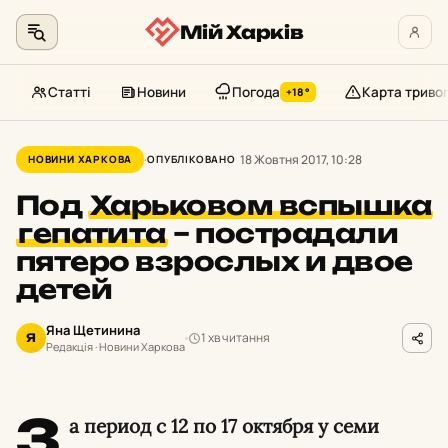
Мій Харків
Статті
Новини
Погода
Карта триво
+18°
Перейти
до
18 Жовтня 2017, 10:28
НОВИНИ ХАРКОВА
ОПУБЛІКОВАНО
контенту
Под
Харьковом вспышка
гепатита
–
пострадали
пятеро взрослых и двое
детей
Яна Щетинина
1 хв читання
Я
Редакція · Новини Харкова
З
а период с 12 по 17 октября у семи