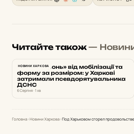
Читайте також
— Новин
Обіцяв «бронь» від мобілізації та
НОВИНИ ХАРКОВА
форму за розміром: у Харкові
затримали псевдорятувальника
ДСНС
6 Серпня · 1 хв
Головна
›
Новини Харкова
›
Под Харьковом сгорел продовольств