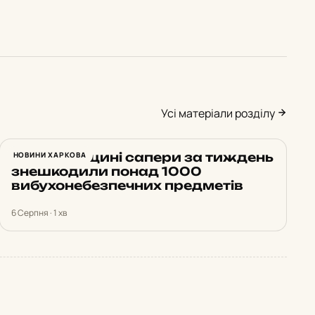
Усі матеріали розділу
На Харківщині сапери за тиждень
НОВИНИ ХАРКОВА
знешкодили понад 1000
вибухонебезпечних предметів
6 Серпня · 1 хв