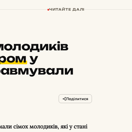
ЧИТАЙТЕ ДАЛІ
 молодиків
гром
у
травмували
Поділитися
али сімох молодиків, які у стані