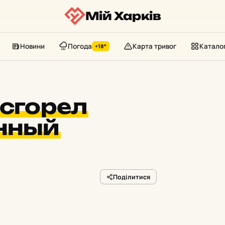
Мій Харків
Новини
Погода
Карта тривог
Катало
+18°
сгорел
нный
Поділитися