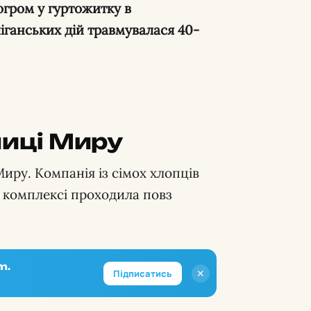
огром у гуртожитку в
ліганських дій травмувалася 40-
лиці Миру
Миру. Компанія із сімох хлопців
у комплексі проходила повз
m.
✕
Підписатись