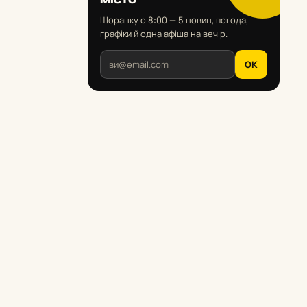
Щоранку о 8:00 — 5 новин, погода,
графіки й одна афіша на вечір.
OK