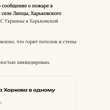
 селе Липцы, Харьковского
С Украины в Харьковской
лено, что горит потолок и стены
лностью ликвидирован.
ка Харкова в одному
і.