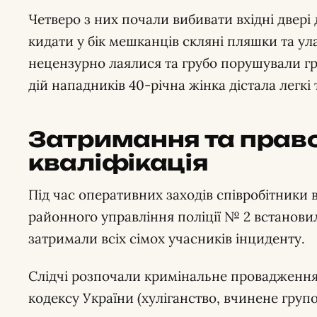
Четверо з них почали вибивати вхідні двері 
кидати у бік мешканців скляні пляшки та у
нецензурно лаялися та грубо порушували г
дій нападників 40-річна жінка дістала легкі
Затримання та прав
кваліфікація
Під час оперативних заходів співробітники в
районного управління поліції № 2 встанов
затримали всіх сімох учасників інциденту.
Слідчі розпочали кримінальне провадження 
кодексу України (хуліганство, вчинене групо