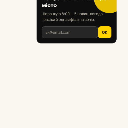
місто
Щоранку о 8:00 — 5 новин, погода,
графіки й одна афіша на вечір.
OK