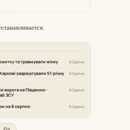
станавливается.
ожитку та травмували жінку
8 Серпня
Харкові заарештували 51-річну
8 Серпня
ки ворога на Південно-
8 Серпня
аб ЗСУ
ом на 8 серпня
8 Серпня
0