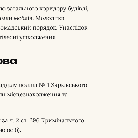
до загального коридору будівлі,
ламки меблів. Молодики
ромадський порядок. Унаслідок
 тілесні ушкодження.
ова
ідділу поліції № 1 Харківського
или місцезнаходження та
за ч. 2 ст. 296 Кримінального
ю осіб).