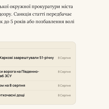
кої окружної прокуратури міста
озру. Санкція статті передбачає
к до 5 років або позбавлення волі
Харкові заарештували 51-річну
8 Серпня
ки ворога на Південно-
8 Серпня
аб ЗСУ
ом на 8 серпня
8 Серпня
откочасні дощі
8 Серпня