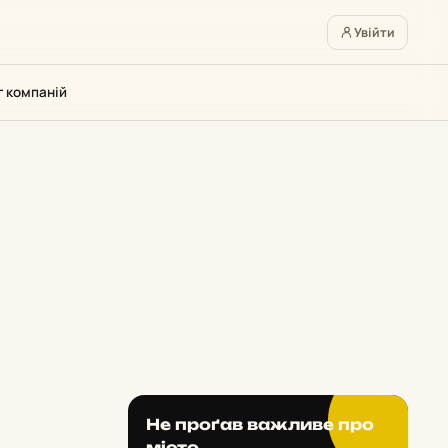
Увійти
г компаній
Не проґав важливе про
місто