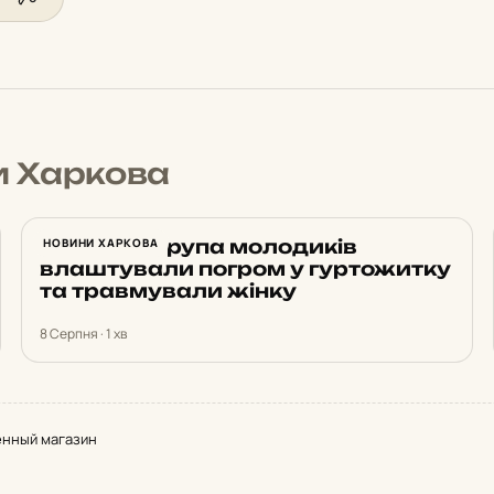
и Харкова
У Харкові група молодиків
НОВИНИ ХАРКОВА
влаштували погром у гуртожитку
та травмували жінку
8 Серпня · 1 хв
енный магазин