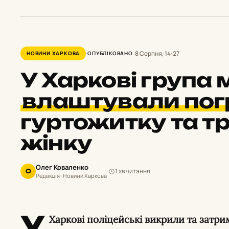
8 Серпня, 14:27
НОВИНИ ХАРКОВА
ОПУБЛІКОВАНО
У Харкові група
влаштували по
гуртожитку та 
жінку
Олег Коваленко
1 хв читання
О
Редакція · Новини Харкова
У
Харкові поліцейські викрили та затрим