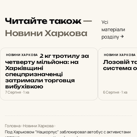
Читайте також
—
Усі
матеріали
Новини Харкова
розділу
Продав 172 кг тротилу за
НОВИНИ ХАРКОВА
Харків 6 
НОВИНИ ХАРКОВА
четверту мільйона: на
Лозовій т
Харківщині
система 
спецпризначенці
затримали торговця
вибухівкою
7 Серпня · 1 хв
6 Серпня · 1 хв
Головна
›
Новини Харкова
›
Под Харьковом “Нацкорпус” заблокировал автобус с активистами