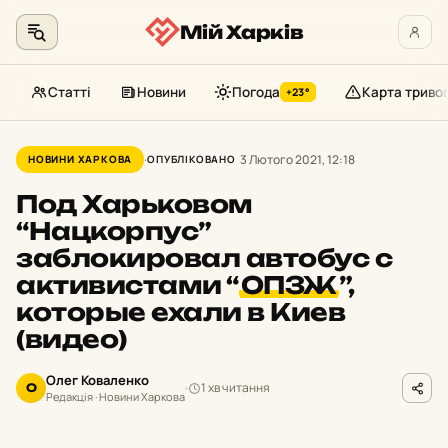
Мій Харків
Статті
Новини
Погода
Карта триво
+23°
Перейти
до
3 Лютого 2021, 12:18
НОВИНИ ХАРКОВА
ОПУБЛІКОВАНО
контенту
Под Харьковом
“Нацкорпус”
заблокировал автобус с
активистами “
ОПЗЖ
”,
которые ехали в Киев
(видео)
Олег Коваленко
1 хв читання
О
Редакція · Новини Харкова