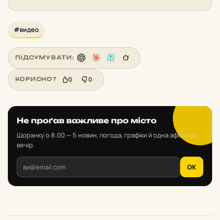
#видео
ПІДСУМУВАТИ:
0
0
КОРИСНО?
Не проґав важливе про місто
Щоранку о 8:00 — 5 новин, погода, графіки й одна афіша на
вечір.
OK