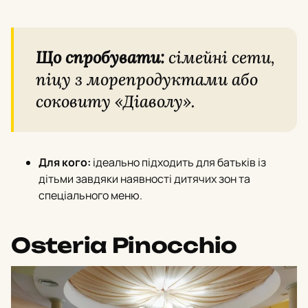
Що спробувати:
сімейні сети,
піцу з морепродуктами або
соковиту «Діаволу».
Для кого:
ідеально підходить для батьків із
дітьми завдяки наявності дитячих зон та
спеціального меню.
Osteria Pinocchio