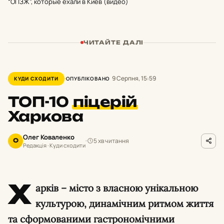
“ОПЗЖ”, которые ехали в Киев (видео)
ЧИТАЙТЕ ДАЛІ
9 Серпня, 15:59
КУДИ СХОДИТИ
ОПУБЛІКОВАНО
ТОП-10
піцерій
Харкова
Олег Коваленко
5 хв читання
О
Редакція · Куди сходити
Х
арків – місто з власною унікальною
культурою, динамічним ритмом життя
та сформованими гастрономічними