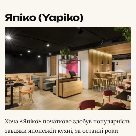
Япіко (Yapiko)
Хоча «Япіко» початково здобув популярність
завдяки японській кухні, за останні роки