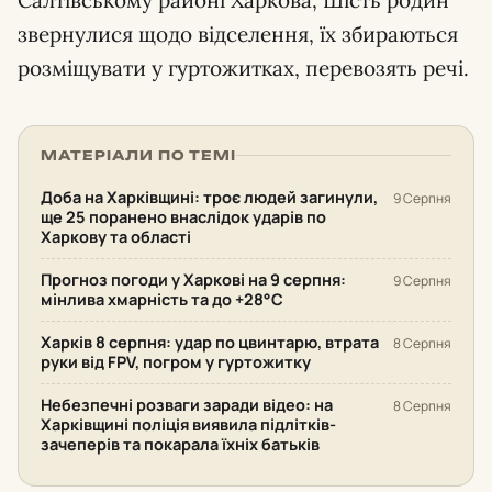
звернулися щодо відселення, їх збираються
розміщувати у гуртожитках, перевозять речі.
МАТЕРІАЛИ ПО ТЕМІ
Доба на Харківщині: троє людей загинули,
9 Серпня
ще 25 поранено внаслідок ударів по
Харкову та області
Прогноз погоди у Харкові на 9 серпня:
9 Серпня
мінлива хмарність та до +28°С
Харків 8 серпня: удар по цвинтарю, втрата
8 Серпня
руки від FPV, погром у гуртожитку
Небезпечні розваги заради відео: на
8 Серпня
Харківщині поліція виявила підлітків-
зачеперів та покарала їхніх батьків