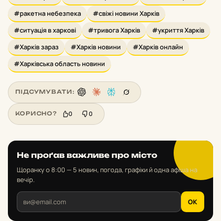
#ракетна небезпека
#свіжі новини Харків
#ситуація в харкові
#тривога Харків
#укриття Харків
#Харків зараз
#Харків новини
#Харків онлайн
#Харківська область новини
ПІДСУМУВАТИ:
0
0
КОРИСНО?
Не проґав важливе про місто
Щоранку о 8:00 — 5 новин, погода, графіки й одна афіша на
вечір.
OK