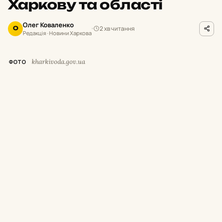
Харкову та області
Олег Коваленко
2 хв читання
О
Редакція · Новини Харкова
kharkivoda.gov.ua
ФОТО
М
инулої доби російські окупанти
завдавали ударів по місту Харків та
12 населених пунктах Харківської області.
Унаслідок обстрілів троє людей загинули, ще
25 цивільних дістали поранення та травми.
Про це повідомив начальник Харківської
ОВА Олег Синєгубов.