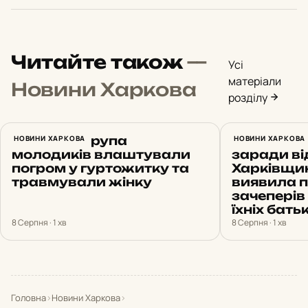
Читайте також
—
Усі
матеріали
Новини Харкова
розділу
У Харкові група
НОВИНИ ХАРКОВА
Небезпечн
НОВИНИ ХАРКОВА
молодиків влаштували
заради ві
погром у гуртожитку та
Харківщин
травмували жінку
виявила пі
зачеперів
їхніх батьк
8 Серпня · 1 хв
8 Серпня · 1 хв
Головна
›
Новини Харкова
›