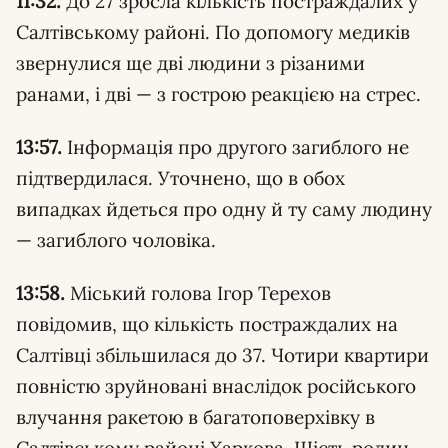
11:32.
До 27 зросла кількість постраждалих у
Салтівському районі. По допомогу медиків
звернулися ще дві людини з різаними
ранами, і дві — з гострою реакцією на стрес.
13:57.
Інформація про другого загиблого не
підтвердилася. Уточнено, що в обох
випадках йдеться про одну й ту саму людину
— загиблого чоловіка.
13:58.
Міський голова Ігор Терехов
повідомив, що кількість постраждалих на
Салтівці збільшилася до 37. Чотири квартири
повністю зруйновані внаслідок російського
влучання ракетою в багатоповерхівку в
Салтівському районі Харкова, Шість родин