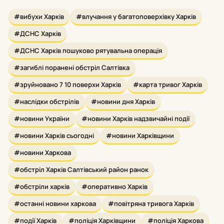
#вибухи Харків
#влучання у багатоповерхівку Харків
#ДСНС Харків
#ДСНС Харків пошуково рятувальна операція
#загиблі поранені обстріл Салтівка
#зруйновано 7 10 поверхи Харків
#карта тривог Харків
#наслідки обстрілів
#новини дня Харків
#новини України
#новини Харків надзвичайні події
#новини Харків сьогодні
#новини Харківщини
#новини Харкова
#обстріл Харків Салтівський район ранок
#обстріли харків
#оперативно Харків
#останні новини харкова
#повітряна тривога Харків
#події Харків
#поліція Харківщини
#поліція Харкова