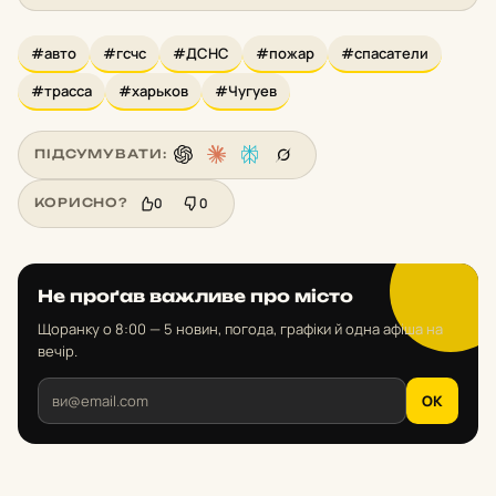
#авто
#гсчс
#ДСНС
#пожар
#спасатели
#трасса
#харьков
#Чугуев
ПІДСУМУВАТИ:
0
0
КОРИСНО?
Не проґав важливе про місто
Щоранку о 8:00 — 5 новин, погода, графіки й одна афіша на
вечір.
OK