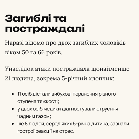
Загиблі та
постраждалі
Наразі відомо про двох загиблих чоловіків
віком 50 та 66 років.
Унаслідок атаки постраждала щонайменше
21 людина, зокрема 5-річний хлопчик:
11 осіб дістали вибухові поранення різного
ступеня тяжкості;
у двох осіб медики діагностували отруєння
чадним газом;
ще 8 людей, серед яких 5-річна дитина, зазнали
гострої реакції на стрес.