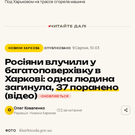
Под Харьковом на трассе сгорела машина
ЧИТАЙТЕ ДАЛІ
9 Серпня, 10:03
НОВИНИ ХАРКОВА
ОПУБЛІКОВАНО
Росіяни влучили у
багатоповерхівку в
Харкові: одна людина
загинула,
37 поранено
(відео)
ОНОВЛЮЄТЬСЯ
Олег Коваленко
2 хв читання
О
Редакція · Новини Харкова
kharkivoda.gov.ua
ФОТО