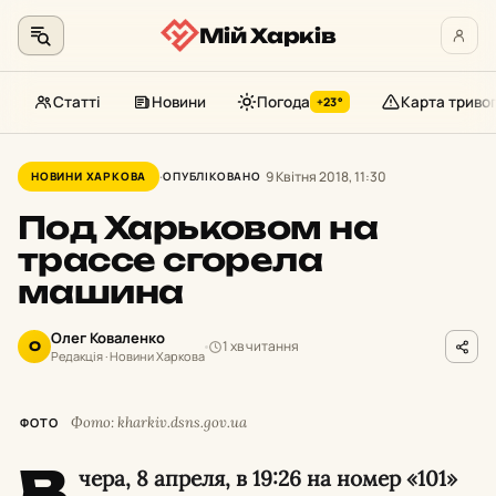
Мій Харків
Статті
Новини
Погода
Карта триво
+23°
Перейти
до
9 Квітня 2018, 11:30
НОВИНИ ХАРКОВА
ОПУБЛІКОВАНО
контенту
Под Харьковом на
трассе сгорела
машина
Олег Коваленко
1 хв читання
О
Редакція · Новини Харкова
Фото: kharkiv.dsns.gov.ua
ФОТО
В
чера, 8 апреля, в 19:26 на номер «101»