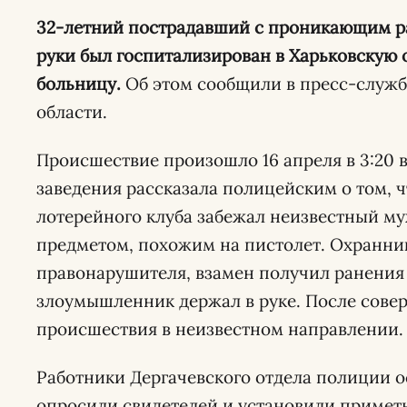
32-летний пострадавший с проникающим ранением живота и резаной раной
руки был госпитализирован в Харьковскую
больницу.
Об этом сообщили в пресс-служб
области.
Происшествие произошло 16 апреля в 3:20 
заведения рассказала полицейским о том, 
лотерейного клуба забежал неизвестный му
предметом, похожим на пистолет. Охранни
правонарушителя, взамен получил ранения
злоумышленник держал в руке. После совер
происшествия в неизвестном направлении.
Работники Дергачевского отдела полиции 
опросили свидетелей и установили примет