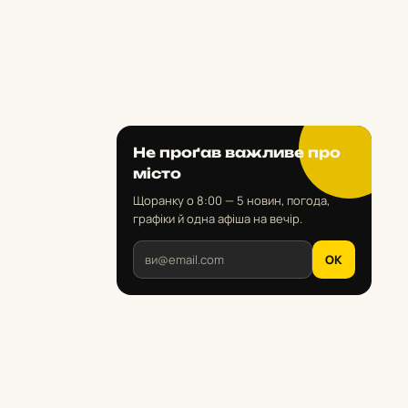
Не проґав важливе про
місто
Щоранку о 8:00 — 5 новин, погода,
графіки й одна афіша на вечір.
OK