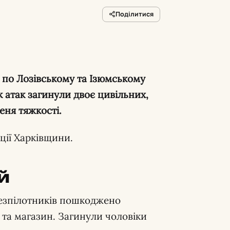
Поділитися
в по Лозівському та Ізюмському
к атак загинули двоє цивільних,
еня тяжкості.
іції Харківщини.
й
безпілотників пошкоджено
 та магазин. Загинули чоловіки