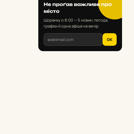
Не проґав важливе про
місто
Щоранку о 8:00 — 5 новин, погода,
графіки й одна афіша на вечір.
OK