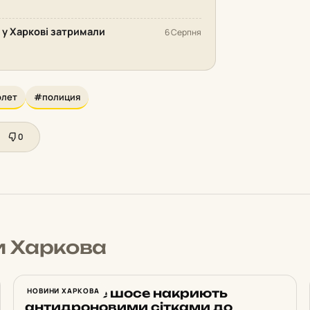
: у Харкові затримали
6 Серпня
олет
#полиция
0
и Харкова
Харківське шосе накриють
НОВИНИ ХАРКОВА
антидроновими сітками до