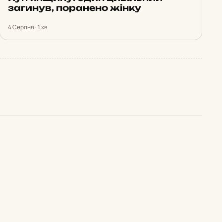
загинув, поранено жінку
4 Серпня · 1 хв