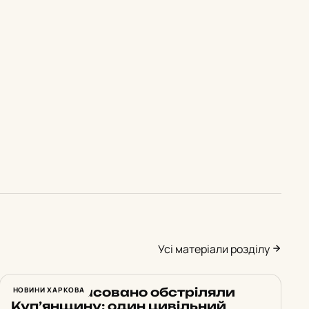
Усі матеріали розділу
Росіяни масовано обстріляли
НОВИНИ ХАРКОВА
Куп’янщину: один цивільний