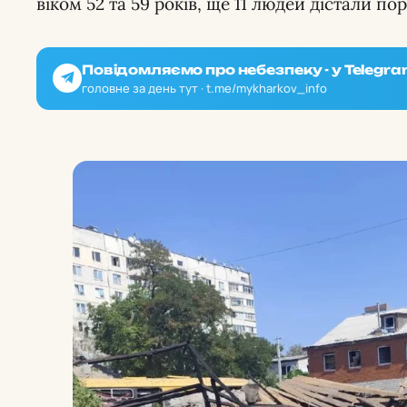
віком 52 та 59 років, ще 11 людей дістали по
Повідомляємо про небезпеку - у Telegra
головне за день тут · t.me/mykharkov_info