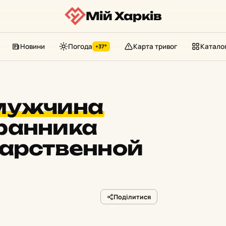
Мій Харків
Новини
Погода
Карта тривог
Катало
+37°
мужчина
ранника
дарственной
Поділитися