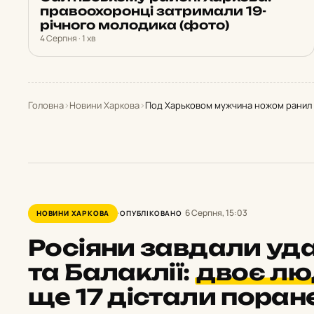
правоохоронці затримали 19-
річного молодика (фото)
4 Серпня · 1 хв
Головна
›
Новини Харкова
›
Под Харьковом мужчина ножом ранил
6 Серпня, 15:03
НОВИНИ ХАРКОВА
ОПУБЛІКОВАНО
Росіяни завдали уда
та Балаклії:
двоє лю
ще 17 дістали поран