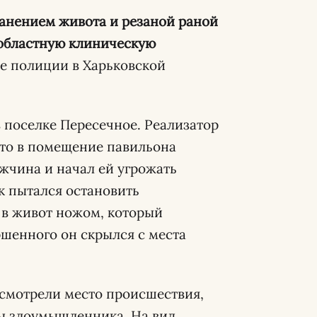
 областную клиническую
е полиции в Харьковской
в поселке Пересечное. Реализатор
что в помещение павильона
жчина и начал ей угрожать
к пытался остановить
 в живот ножом, который
шенного он скрылся с места
осмотрели место происшествия,
ы злоумышленника. На вид