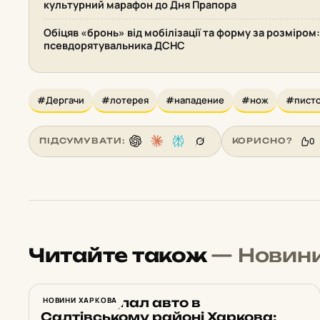
культурний марафон до Дня Прапора
Обіцяв «бронь» від мобілізації та форму за розміром
псевдорятувальника ДСНС
#Дергачи
#лотерея
#нападение
#нож
#пист
0
ПІДСУМУВАТИ:
КОРИСНО?
Читайте також
— Новин
Нічний підпал авто в
НОВИНИ ХАРКОВА
Салтівському районі Харкова: