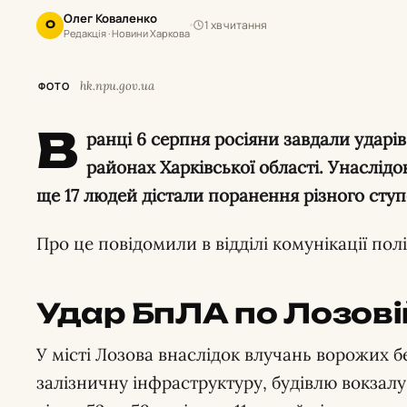
Олег Коваленко
1 хв читання
О
Редакція · Новини Харкова
hk.npu.gov.ua
ФОТО
В
ранці 6 серпня росіяни завдали ударі
районах Харківської області. Унаслідо
ще 17 людей дістали поранення різного ступ
Про це повідомили в відділі комунікації пол
Удар БпЛА по Лозові
У місті Лозова внаслідок влучань ворожих 
залізничну інфраструктуру, будівлю вокзалу