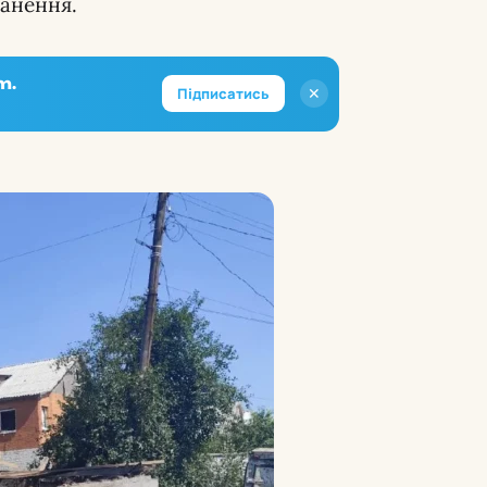
ранення.
m.
✕
Підписатись