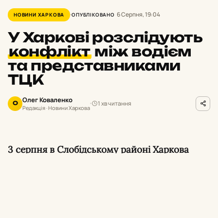
6 Серпня, 19:04
НОВИНИ ХАРКОВА
ОПУБЛІКОВАНО
У Харкові розслідують
конфлікт
між водієм
та представниками
ТЦК
Олег Коваленко
1 хв читання
О
Редакція · Новини Харкова
3 серпня в Слобідському районі Харкова
сталася сутичка між водієм та
військовослужбовцями, які проводили
перевірку документів. Військовослужбовці
ТЦК застосували газовий балончик, що