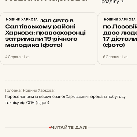
розділу
Нічний підпал авто в
НОВИНИ ХАРКОВА
Росіяни з
НОВИНИ ХАРКОВА
Салтівському районі
по Лозовій
Харкова: правоохоронці
двоє люде
затримали 19-річного
17 дістал
молодика (фото)
(фото)
4 Серпня · 1 хв
6 Серпня · 1 хв
Головна
›
Новини Харкова
›
Переселенцям із деокупованої Харківщини передали побутову
техніку від ООН (відео)
ЧИТАЙТЕ ДАЛІ