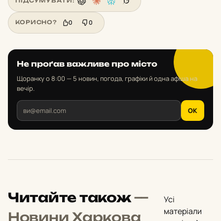
ПІДСУМУВАТИ:
0
0
КОРИСНО?
Не проґав важливе про місто
Щоранку о 8:00 — 5 новин, погода, графіки й одна афіша на
вечір.
OK
Читайте також
—
Усі
матеріали
Новини Харкова