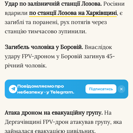
Удар по залізничній станції Лозова.
Росіяни
вдарили
по станції Лозова на Харківщині
, є
загиблі та поранені, рух потягів через
станцію тимчасово зупинили.
Загибель чоловіка у Боровій.
Внаслідок
удару FPV-дроном у Боровій загинув 45-
річний чоловік.
Повідомляємо про
✕
Підписатись
небезпеку - у Telegram.
Атака дроном на евакуаційну групу.
На
Дергачівщині FPV-дрон атакував групу, яка
займалася евакуацією цивільних.