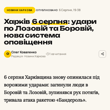
6 Серпня, 19:38
НОВИНИ ХАРКОВА
ОПУБЛІКОВАНО
Харків
6 серпня
:
удари
по Лозовій та Боровій,
нова система
оповіщення
Олег Коваленко
1 хв читання
О
Редакція · Новини Харкова
6 серпня Харківщина знову опинилася під
ворожими ударами: загинули люди в
Боровій та Лозовій, зупинявся рух потягів,
тривала атака ракетою «Бандероль».