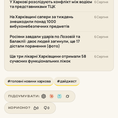
У Харкові розслідують конфлікт між водієм
6 Серпня
та представниками ТЦК
На Харківщині сапери за тиждень
6 Серпня
знешкодили понад 1000
вибухонебезпечних предметів
Росіяни завдали ударів по Лозовій та
6 Серпня
Балаклії: двоє людей загинули, ще 17
дістали поранення (фото)
Ще три лікарні Харківщини отримали 58
6 Серпня
сучасних функціональних ліжок
#головні новини харкова
#дайджест
ПІДСУМУВАТИ:
0
0
КОРИСНО?