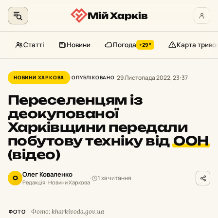
Мій Харків
Статті
Новини
Погода
Карта триво
+29°
Перейти
до
29 Листопада 2022, 23:37
НОВИНИ ХАРКОВА
ОПУБЛІКОВАНО
контенту
Переселенцям із
деокупованої
Харківщини передали
побутову техніку від
ООН
(відео)
Олег Коваленко
1 хв читання
О
Редакція · Новини Харкова
Фото: kharkivoda.gov.ua
ФОТО