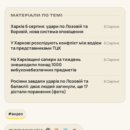
МАТЕРІАЛИ ПО ТЕМІ
Харків 6 серпня: удари по Лозовій та
6 Серпня
Боровій, нова система оповіщення
У Харкові розслідують конфлікт між водієм
6 Серпня
та представниками ТЦК
На Харківщині сапери за тиждень
6 Серпня
знешкодили понад 1000
вибухонебезпечних предметів
Росіяни завдали ударів по Лозовій та
6 Серпня
Балаклії: двоє людей загинули, ще 17
дістали поранення (фото)
#видео