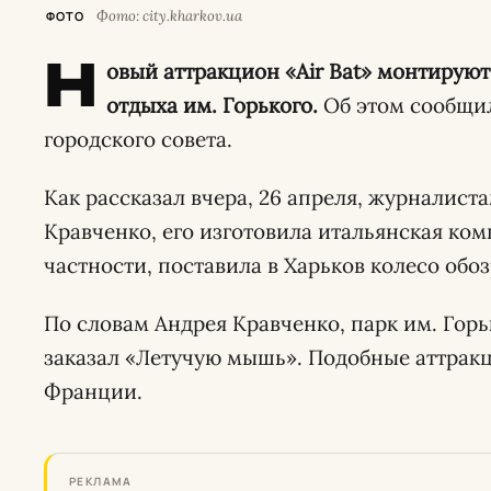
Фото: city.kharkov.ua
ФОТО
Н
овый аттракцион «Air Bat» монтируют
отдыха им. Горького.
Об этом сообщил
городского совета.
Как рассказал вчера, 26 апреля, журналист
Кравченко, его изготовила итальянская комп
частности, поставила в Харьков колесо обо
По словам Андрея Кравченко, парк им. Горь
заказал «Летучую мышь». Подобные аттрак
Франции.
РЕКЛАМА