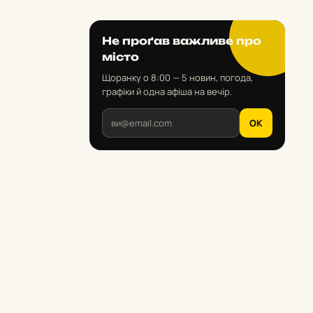
Не проґав важливе про
місто
Щоранку о 8:00 — 5 новин, погода,
графіки й одна афіша на вечір.
OK