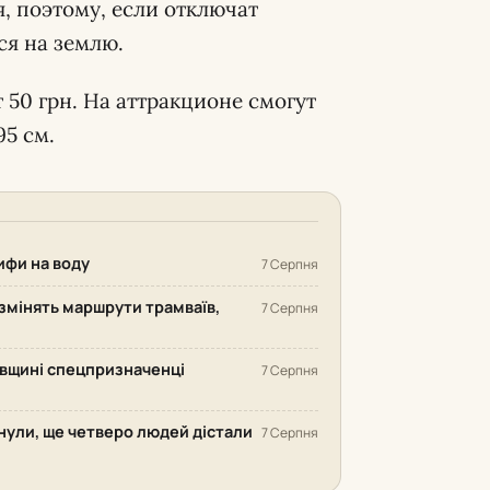
, поэтому, если отключат
ся на землю.
 50 грн. На аттракционе смогут
95 см.
рифи на воду
7 Серпня
змінять маршрути трамваїв,
7 Серпня
ківщині спецпризначенці
7 Серпня
инули, ще четверо людей дістали
7 Серпня