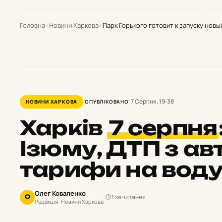
Головна
›
Новини Харкова
›
Парк Горького готовит к запуску нов
7 Серпня, 19:38
НОВИНИ ХАРКОВА
ОПУБЛІКОВАНО
Харків
7 серпня
Ізюму, ДТП з ав
тарифи на вод
Олег Коваленко
1 хв читання
О
Редакція · Новини Харкова