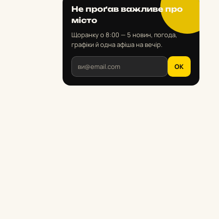
Не проґав важливе про
місто
Щоранку о 8:00 — 5 новин, погода,
графіки й одна афіша на вечір.
OK