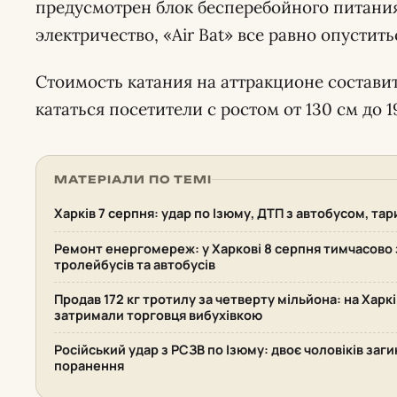
предусмотрен блок бесперебойного питания
электричество, «Air Bat» все равно опустить
Стоимость катания на аттракционе составит
кататься посетители с ростом от 130 см до 1
МАТЕРІАЛИ ПО ТЕМІ
Харків 7 серпня: удар по Ізюму, ДТП з автобусом, та
Ремонт енергомереж: у Харкові 8 серпня тимчасово 
тролейбусів та автобусів
Продав 172 кг тротилу за четверту мільйона: на Хар
затримали торговця вибухівкою
Російський удар з РСЗВ по Ізюму: двоє чоловіків заг
поранення