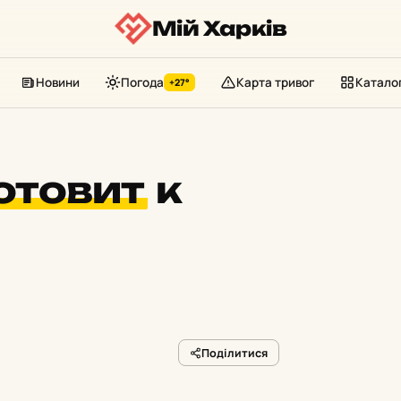
Мій Харків
Новини
Погода
Карта тривог
Катало
+27°
готовит
к
Поділитися