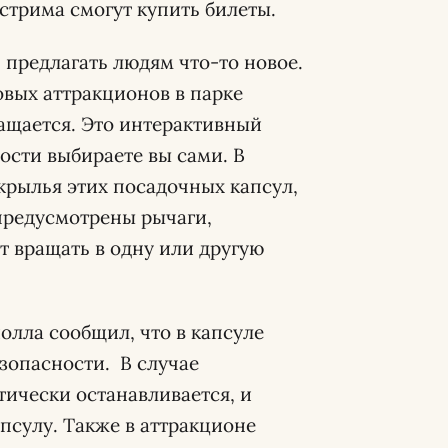
стрима смогут купить билеты.
 предлагать людям что-то новое.
овых аттракционов в парке
ращается. Это интерактивный
ости выбираете вы сами. В
 крылья этих посадочных капсул,
 предусмотрены рычаги,
ет вращать в одну или другую
олла сообщил, что в капсуле
зопасности. В случае
ически останавливается, и
псулу. Также в аттракционе