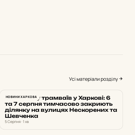
Усі матеріали розділу
Зміна руху трамваїв у Харкові: 6
НОВИНИ ХАРКОВА
та 7 серпня тимчасово закриють
ділянку на вулицях Нескорених та
Шевченка
5 Серпня · 1 хв