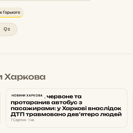
к Горького
0
и Харкова
Проїхав на червоне та
НОВИНИ ХАРКОВА
протаранив автобус з
пасажирами: у Харкові внаслідок
ДТП травмовано дев’ятеро людей
7 Серпня · 1 хв