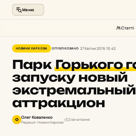
Меню
Статті
Перейти
до
27 Квітня 2019, 10:42
НОВИНИ ХАРКОВА
ОПУБЛІКОВАНО
контенту
Парк
Горького 
запуску новый
экстремальный
аттракцион
Олег Коваленко
2 хв читання
О
Редакція · Новини Харкова