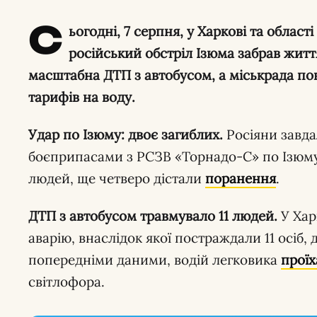
С
ьогодні, 7 серпня, у Харкові та облас
російський обстріл Ізюма забрав життя
масштабна ДТП з автобусом, а міськрада по
тарифів на воду.
Удар по Ізюму: двоє загиблих.
Росіяни завда
боєприпасами з РСЗВ «Торнадо-С» по Ізюму,
людей, ще четверо дістали
поранення
.
ДТП з автобусом травмувало 11 людей.
У Хар
аварію, внаслідок якої постраждали 11 осіб, 
попередніми даними, водій легковика
проїх
світлофора.