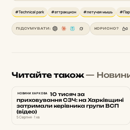
#Technical park
#аттракцион
#летучая мышь
#Пар
0
ПІДСУМУВАТИ:
КОРИСНО?
Читайте також
— Новин
Вимагав $10 тисяч за
НОВИНИ ХАРКОВА
приховування СЗЧ: на Харківщині
затримали керівника групи ВСП
(відео)
5 Серпня · 1 хв