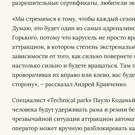
разрешительные сертификаты, любители эк
«Мы стремимся к тому, чтобы каждый сезон
Думаю, это будет один из самых адреналин
Горького, потому что карусель не просто в
аттракцион, в котором степень экстремальн
зависимости от того, как сильно повернете
настолько сильно и будете вращаться. Там
проворачивая их вправо или влево, вас буд
сторону», – рассказал Андрей Кравченко.
Специалист «Technical park» Пауло Коданьй
человека будут удерживать рама и ремни бе
чрезвычайной ситуации аттракцион автомат
оператор может вручную разблокировать ка