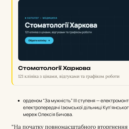
Стоматології Харкова
121 клініка з цінами, відгуками та графіком роботи
орденом “За мужність” III ступеня — електромонт
електропередачі Ізюмської дільниці Куп’янсько
мереж Олексія Бичова.
“На початку повномасштабного вторгнення к