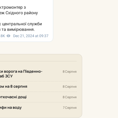
ки ворога на Південно-
8 Серпня
аб ЗСУ
ом на 8 серпня
8 Серпня
откочасні дощі
8 Серпня
рифи на воду
7 Серпня