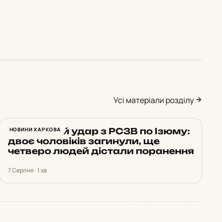
Усі матеріали розділу
Російський удар з РСЗВ по Ізюму:
НОВИНИ ХАРКОВА
двоє чоловіків загинули, ще
четверо людей дістали поранення
7 Серпня · 1 хв