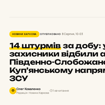
8 Серпня, 10:03
НОВИНИ ХАРКОВА
ОПУБЛІКОВАНО
14 штурмів
за добу: 
захисники відбили а
Південно-Слобожан
Куп’янському напря
ЗСУ
Олег Коваленко
1 хв читання
О
Редакція · Новини Харкова