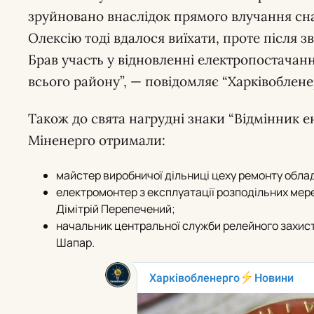
зруйновано внаслідок прямого влучання сна
Олексію тоді вдалося виїхати, проте після з
Брав участь у відновленні електропостачання
всього району”, — повідомляє “Харківоблене
Також до свята нагрудні знаки “Відмінник е
Міненерго отримали:
майстер виробничої дільниці цеху ремонту обла
електромонтер з експлуатації розподільних мер
Дімітрій Перепечений;
начальник центральної служби релейного захис
Шапар.