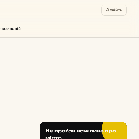
Увійти
г компаній
Не проґав важливе про
місто