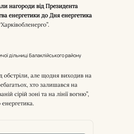
али нагороди від Президента
ва енергетики до Дня енергетика
Харківобленерго”.
чої дільниці Балаклійського району
д обстріли, але щодня виходив на
ебагатьох, хто залишався на
ій сірій зоні та на лінії вогню”,
 енергетика.