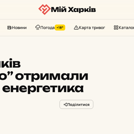
Мій Харків
Новини
Погода
Карта тривог
Катало
+18°
ків
о” отримали
 енергетика
Поділитися