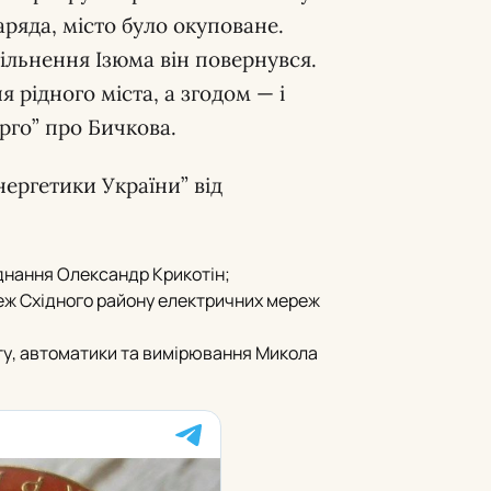
ряда, місто було окуповане.
вільнення Ізюма він повернувся.
 рідного міста, а згодом — і
рго” про Бичкова.
нергетики України” від
днання Олександр Крикотін;
еж Східного району електричних мереж
ту, автоматики та вимірювання Микола