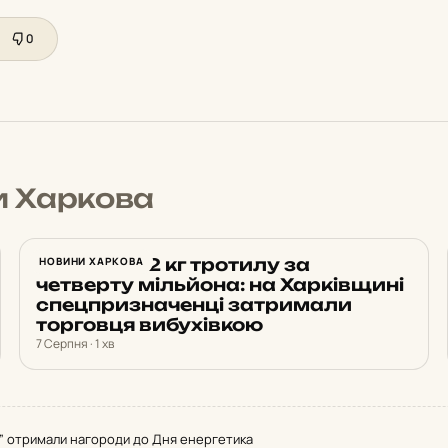
0
и Харкова
Продав 172 кг тротилу за
НОВИНИ ХАРКОВА
четверту мільйона: на Харківщині
спецпризначенці затримали
торговця вибухівкою
7 Серпня · 1 хв
о” отримали нагороди до Дня енергетика