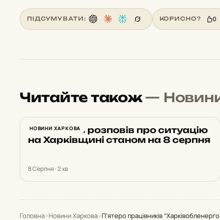
0
ПІДСУМУВАТИ:
КОРИСНО?
Читайте також
— Новин
Синєгубов розповів про ситуацію
НОВИНИ ХАРКОВА
на Харківщині станом на 8 серпня
8 Серпня · 2 хв
Головна
›
Новини Харкова
›
П’ятеро працівників “Харківобленерг