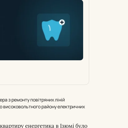
ера з ремонту повітряних ліній
го високовольтного району електричних
вартиру енергетика в Ізюмі було