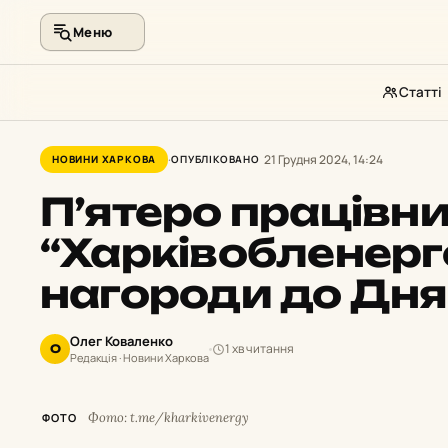
Меню
Статті
Перейти
до
21 Грудня 2024, 14:24
НОВИНИ ХАРКОВА
ОПУБЛІКОВАНО
контенту
П’ятеро працівни
“Харківобленерг
нагороди до Дня
Олег Коваленко
1 хв читання
О
Редакція · Новини Харкова
Фото: t.me/kharkivenergy
ФОТО