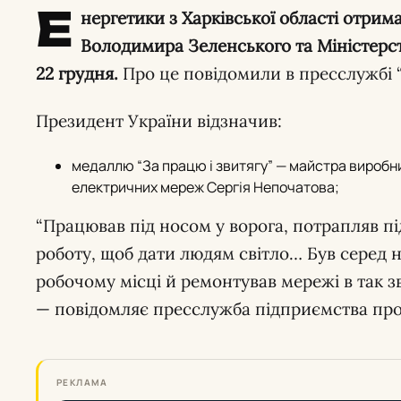
Е
нергетики з Харківської області отрим
Володимира Зеленського та Міністерст
22 грудня.
Про це повідомили в пресслужбі “
Президент України відзначив:
медаллю “За працю і звитягу” — майстра виробни
електричних мереж Сергія Непочатова;
“Працював під носом у ворога, потрапляв пі
роботу, щоб дати людям світло… Був серед н
робочому місці й ремонтував мережі в так зван
— повідомляє пресслужба підприємства про
РЕКЛАМА