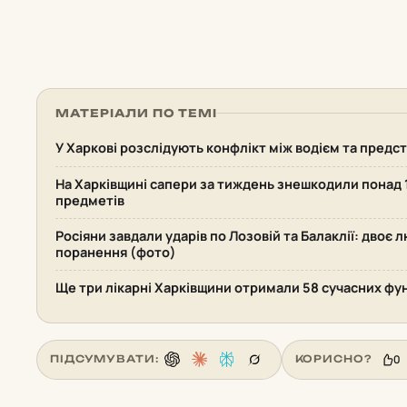
МАТЕРІАЛИ ПО ТЕМІ
У Харкові розслідують конфлікт між водієм та пред
На Харківщині сапери за тиждень знешкодили понад
предметів
Росіяни завдали ударів по Лозовій та Балаклії: двоє 
поранення (фото)
Ще три лікарні Харківщини отримали 58 сучасних фу
0
ПІДСУМУВАТИ:
КОРИСНО?