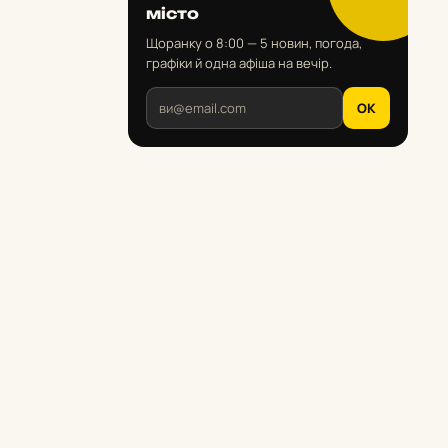
місто
Щоранку о 8:00 — 5 новин, погода,
графіки й одна афіша на вечір.
OK