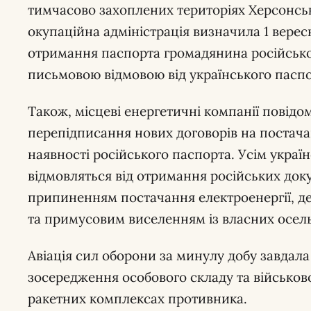
тимчасово захоплених територіях Херсонсько
окупаційна адміністрація визначила 1 вере
отримання паспорта громадянина російської
письмовою відмовою від українського паспо
Також, місцеві енергетичні компанії повідо
перепідписання нових договорів на постача
наявності російського паспорта. Усім украї
відмовляться від отримання російських док
припиненням постачання електроенергії, д
та примусовим виселенням із власних осель
Авіація сил оборони за минулу добу завдала
зосередження особового складу та військової
ракетних комплексах противника.