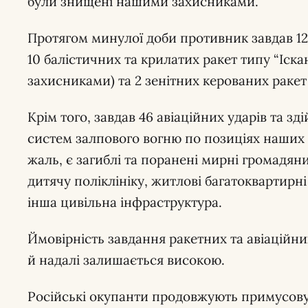
були знищені нашими захисниками.
Протягом минулої доби противник завдав 12
10 балістичних та крилатих ракет типу “Іс
захисниками) та 2 зенітних керованих ракет
Крім того, завдав 46 авіаційних ударів та зд
систем залпового вогню по позиціях наших 
жаль, є загиблі та поранені мирні громадян
дитячу поліклініку, житлові багатоквартирн
інша цивільна інфраструктура.
Ймовірність завдання ракетних та авіаційних
й надалі залишається високою.
Російські окупанти продовжують примусову