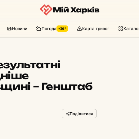
Мій Харків
Новини
Погода
Карта тривог
Катало
+36°
езультатні
дніше
щині – Генштаб
Поділитися