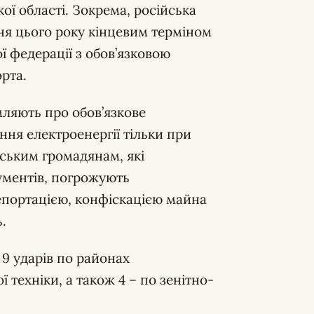
ї області. Зокрема, російська
сня цього року кінцевим терміном
 федерації з обов’язковою
рта.
мляють про обов’язкове
ння електроенергії тільки при
нським громадянам, які
ументів, погрожують
епортацією, конфіскацією майна
.
 9 ударів по районах
 техніки, а також 4 – по зенітно-