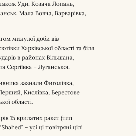
 також Уди, Козача Лопань,
чанськ, Мала Вовча, Варварівка,
гом минулої доби вів
ютівки Харківської області та біля
ударів в районах Вільшана,
а Сергіївка – Луганської.
тивника зазнали Фиголівка,
Перший, Кислівка, Берестове
кої області.
рів 15 крилатих ракет (тип
hahed” – усі ці повітряні цілі