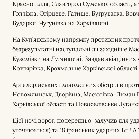
Краснопілля, Славгород Сумської області, а
Гоптівка, Огірцеве, Гатище, Бугруватка, Вов
Бударки, Чугунівка на Харківщині.
На Куп’янському напрямку противник протя
безрезультатні наступальні дії західніше Мас
Куземівки на Луганщині. Завдав авіаційних 
Котлярівка, Крохмальне Харківської області т
Артилерійських і мінометних обстрілів про
Новомлинськ, Дворічна, Масютівка, Лиман 
Харківської області та Новоселівське Лугансь
Цієї ночі ворог, попередньо, залучив для уда
уточнюється) та 18 іранських ударних БпЛА “S