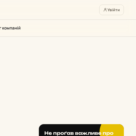
Увійти
г компаній
Не проґав важливе про