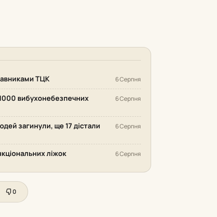
ставниками ТЦК
6 Серпня
 1000 вибухонебезпечних
6 Серпня
людей загинули, ще 17 дістали
6 Серпня
нкціональних ліжок
6 Серпня
0