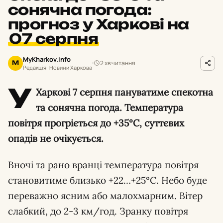
сонячна погода:
прогноз у Харкові на
07 серпня
MyKharkov.info
2 хв читання
M
Редакція · Новини Харкова
У
Харкові 7 серпня пануватиме спекотна
та сонячна погода. Температура
повітря прогріється до +35°С, суттєвих
опадів не очікується.
Вночі та рано вранці температура повітря
становитиме близько +22…+25°С. Небо буде
переважно ясним або малохмарним. Вітер
слабкий, до 2-3 км/год. Зранку повітря