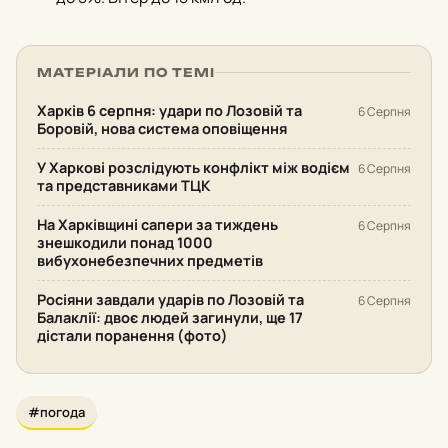
МАТЕРІАЛИ ПО ТЕМІ
Харків 6 серпня: удари по Лозовій та
6 Серпня
Боровій, нова система оповіщення
У Харкові розслідують конфлікт між водієм
6 Серпня
та представниками ТЦК
На Харківщині сапери за тиждень
6 Серпня
знешкодили понад 1000
вибухонебезпечних предметів
Росіяни завдали ударів по Лозовій та
6 Серпня
Балаклії: двоє людей загинули, ще 17
дістали поранення (фото)
#погода