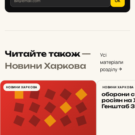
OK
Читайте також
—
Усі
матеріали
Новини Харкова
розділу
НОВИНИ ХАРКОВА
23 атаки 
НОВИНИ ХАРКОВА
оборони 
росіян на 
Генштаб 