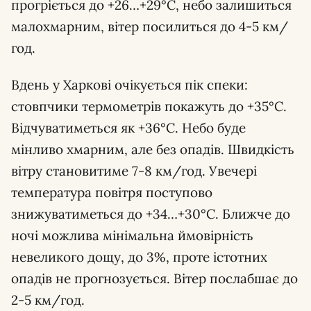
прогріється до +26…+29°С, небо залишиться
малохмарним, вітер посилиться до 4-5 км/
год.
Вдень у Харкові очікується пік спеки:
стовпчики термометрів покажуть до +35°С.
Відчуватиметься як +36°С. Небо буде
мінливо хмарним, але без опадів. Швидкість
вітру становитиме 7-8 км/год. Увечері
температура повітря поступово
знижуватиметься до +34…+30°С. Ближче до
ночі можлива мінімальна ймовірність
невеликого дощу, до 3%, проте істотних
опадів не прогнозується. Вітер послабшає до
2-5 км/год.