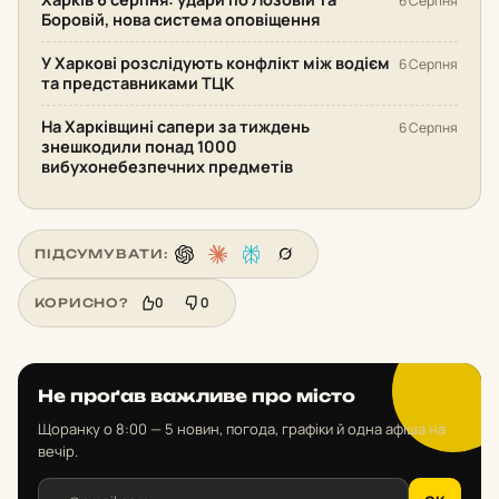
6 Серпня
Боровій, нова система оповіщення
У Харкові розслідують конфлікт між водієм
6 Серпня
та представниками ТЦК
На Харківщині сапери за тиждень
6 Серпня
знешкодили понад 1000
вибухонебезпечних предметів
ПІДСУМУВАТИ:
0
0
КОРИСНО?
Не проґав важливе про місто
Щоранку о 8:00 — 5 новин, погода, графіки й одна афіша на
вечір.