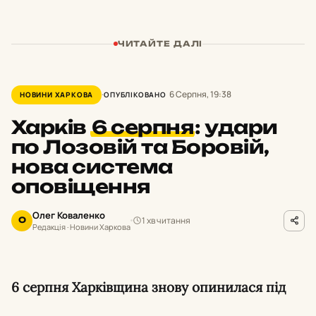
ЧИТАЙТЕ ДАЛІ
6 Серпня, 19:38
НОВИНИ ХАРКОВА
ОПУБЛІКОВАНО
Харків
6 серпня
:
удари
по Лозовій та Боровій,
нова система
оповіщення
Олег Коваленко
1 хв читання
О
Редакція · Новини Харкова
6 серпня Харківщина знову опинилася під
ворожими ударами: загинули люди в