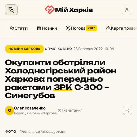
Мій Харків
Статті
Новини
Погода
Карта триво
+28°
Перейти
до
28 Вересня 2022, 10:09
НОВИНИ ХАРКОВА
ОПУБЛІКОВАНО
контенту
Окупанти обстріляли
Холодногірський район
Харкова попередньо
ракетами
ЗРК
С-300 –
Синєгубов
Олег Коваленко
1 хв читання
О
Редакція · Новини Харкова
Фото: kharkivoda.gov.ua
ФОТО