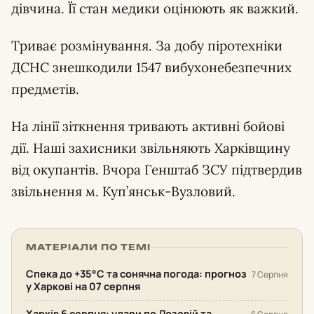
дівчина. Її стан медики оцінюють як важкий.
Триває розмінування. За добу піротехніки
ДСНС знешкодили 1547 вибухонебезпечних
предметів.
На лінії зіткнення тривають активні бойові
дії. Наші захисники звільняють Харківщину
від окупантів. Вчора Генштаб ЗСУ підтвердив
звільнення м. Куп’янськ-Вузловий.
МАТЕРІАЛИ ПО ТЕМІ
Спека до +35°С та сонячна погода: прогноз
7 Серпня
у Харкові на 07 серпня
Харків 6 серпня: удари по Лозовій та