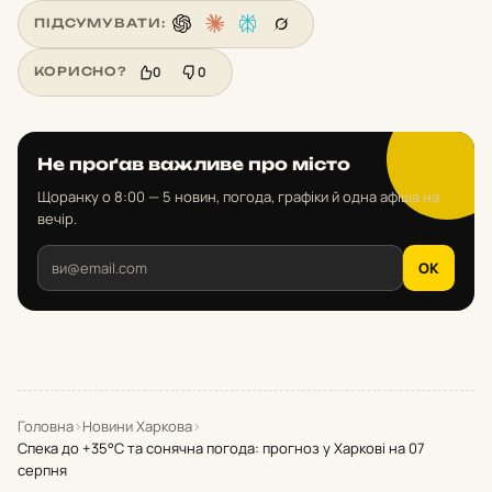
ПІДСУМУВАТИ:
0
0
КОРИСНО?
Не проґав важливе про місто
Щоранку о 8:00 — 5 новин, погода, графіки й одна афіша на
вечір.
OK
Головна
›
Новини Харкова
›
Спека до +35°С та сонячна погода: прогноз у Харкові на 07
серпня