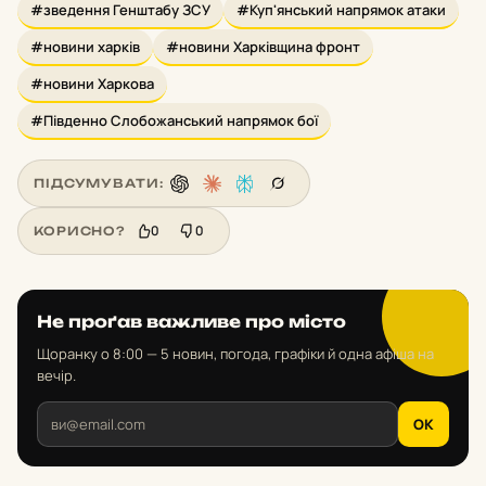
#зведення Генштабу ЗСУ
#Куп'янський напрямок атаки
#новини харків
#новини Харківщина фронт
#новини Харкова
#Південно Слобожанський напрямок бої
ПІДСУМУВАТИ:
0
0
КОРИСНО?
Не проґав важливе про місто
Щоранку о 8:00 — 5 новин, погода, графіки й одна афіша на
вечір.
OK