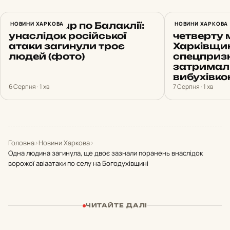
Нічний удар по Балаклії:
НОВИНИ ХАРКОВА
Продав 17
НОВИНИ ХАРКОВА
унаслідок російської
четверту 
атаки загинули троє
Харківщи
людей (фото)
спецприз
затримал
вибухівк
6 Серпня · 1 хв
7 Серпня · 1 хв
Головна
›
Новини Харкова
›
Одна людина загинула, ще двоє зазнали поранень внаслідок
ворожої авіаатаки по селу на Богодухівщині
ЧИТАЙТЕ ДАЛІ