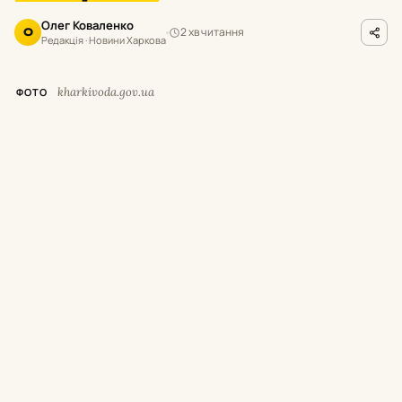
Олег Коваленко
2 хв читання
О
Редакція · Новини Харкова
kharkivoda.gov.ua
ФОТО
М
инулої доби росіяни завдавали
ударів по місту Харків та 16
населених пунктах Харківської області.
Унаслідок обстрілів двоє людей загинули, ще
восьмеро цивільних дістали поранення та
травми.
Про це повідомив начальник Харківської
ОВА Олег Синєгубов.