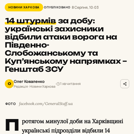
8 Серпня, 10:03
НОВИНИ ХАРКОВА
ОПУБЛІКОВАНО
14 штурмів
за добу:
українські захисники
відбили атаки ворога на
Південно-
Слобожанському та
Куп’янському напрямках –
Генштаб ЗСУ
Олег Коваленко
1 хв читання
О
Редакція · Новини Харкова
facebook.com/GeneralStaff.ua
ФОТО
П
ротягом минулої доби на Харківщині
українські підрозділи відбили 14