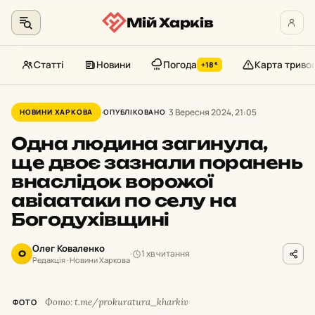
Мій Харків
Статті
Новини
Погода
Карта триво
+18°
Перейти
до
3 Вересня 2024, 21:05
НОВИНИ ХАРКОВА
ОПУБЛІКОВАНО
контенту
Одна людина загинула,
ще двоє зазнали поранень
внаслідок ворожої
авіаатаки по селу на
Богодухівщині
Олег Коваленко
1 хв читання
О
Редакція · Новини Харкова
Фото: t.me/prokuratura_kharkiv
ФОТО