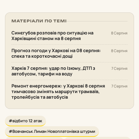
МАТЕРІАЛИ ПО ТЕМІ
Синєгубов розповів про ситуацію на
8 Серпня
Харківщині станом на 8 серпня
Прогноз погоди у Харкові на 08 серпня:
8 Серпня
спека та короткочасні дощі
Харків 7 серпня: удар по Ізюму, ДТП з
7 Серпня
автобусом, тарифи на воду
Ремонт енергомереж: у Харкові 8 серпня
7 Серпня
тимчасово змінять маршрути трамваїв,
тролейбусів та автобусів
#відбито 12 атак
#Вовчанськ Лиман Новоплатонівка штурми