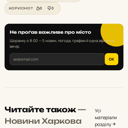
0
0
КОРИСНО?
Не проґав важливе про місто
Щоранку о 8:00 — 5 новин, погода, графіки й одна афіша на
вечір.
OK
Читайте також
—
Усі
матеріали
Новини Харкова
розділу