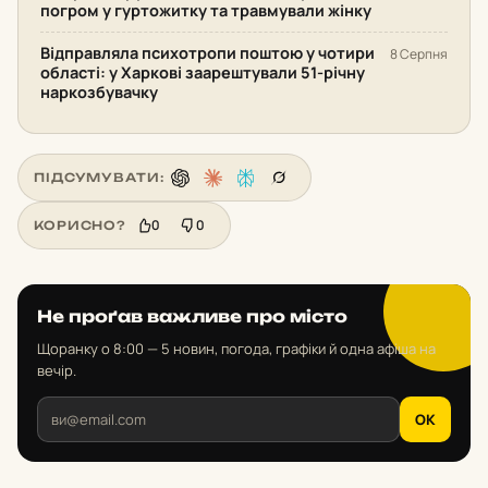
погром у гуртожитку та травмували жінку
Відправляла психотропи поштою у чотири
8 Серпня
області: у Харкові заарештували 51-річну
наркозбувачку
ПІДСУМУВАТИ:
0
0
КОРИСНО?
Не проґав важливе про місто
Щоранку о 8:00 — 5 новин, погода, графіки й одна афіша на
вечір.
OK