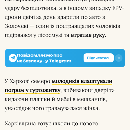
удару безпілотника, а в іншому випадку FPV-
дрони двічі за день вдарили по авто в
Золочеві — один із постраждалих чоловіків
підірвався у лісосмузі та
втратив руку
.
Повідомляємо про
✕
Підписатись
небезпеку - у Telegram.
У Харкові семеро
молодиків влаштували
погром
у гуртожитку
, вибиваючи двері та
кидаючи пляшки й меблі в мешканців,
унаслідок чого травмувалася жінка.
Харківщина готує школи до нового