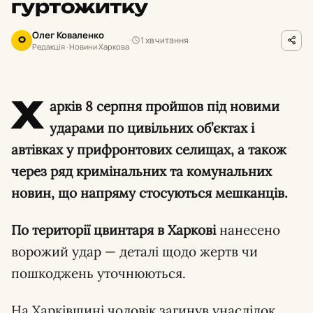
гуртожитку
Олег Коваленко
1 хв читання
О
Редакція · Новини Харкова
Х
арків 8 серпня пройшов під новими
ударами по цивільних об’єктах і
автівках у прифронтових селищах, а також
через ряд кримінальних та комунальних
новин, що напряму стосуються мешканців.
По території цвинтаря в Харкові
нанесено
ворожий удар — деталі щодо жертв чи
пошкоджень уточнюються.
На Харківщині чоловік загинув унаслідок