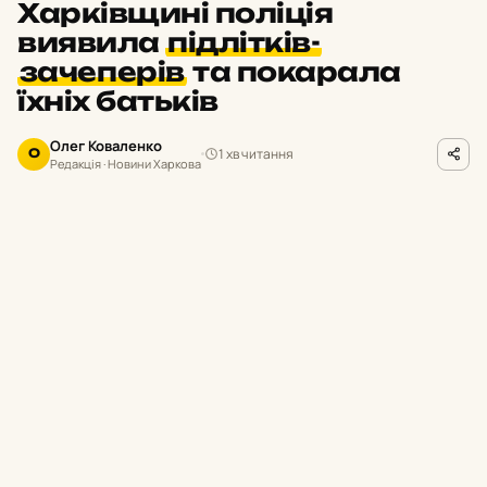
Харківщині поліція
виявила
підлітків-
зачеперів
та покарала
їхніх батьків
Олег Коваленко
1 хв читання
О
Редакція · Новини Харкова
hk.npu.gov.ua
ФОТО
П
равоохоронці оперативно
відреагували на виявлене в соціальних
мережах відео, встановили учасників
небезпечних розваг та провели з ними
профілактичну роботу.
Про це повідомили в поліції Харківщини.