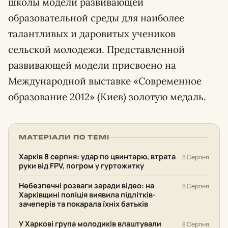
школы модели развивающей
образовательной среды для наиболее
талантливых и даровитых учеников
сельской молодежи. Представленной
развивающей модели присвоено на
Международной выставке «Современное
образование 2012» (Киев) золотую медаль.
МАТЕРІАЛИ ПО ТЕМІ
Харків 8 серпня: удар по цвинтарю, втрата
8 Серпня
руки від FPV, погром у гуртожитку
Небезпечні розваги заради відео: на
8 Серпня
Харківщині поліція виявила підлітків-
зачеперів та покарала їхніх батьків
У Харкові група молодиків влаштували
8 Серпня