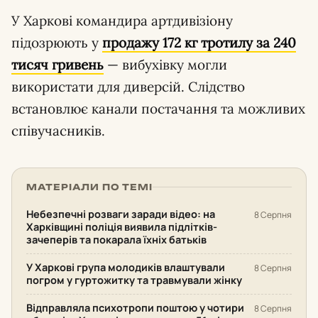
У Харкові командира артдивізіону
підозрюють у
продажу 172 кг тротилу за 240
тисяч гривень
— вибухівку могли
використати для диверсій. Слідство
встановлює канали постачання та можливих
співучасників.
МАТЕРІАЛИ ПО ТЕМІ
Небезпечні розваги заради відео: на
8 Серпня
Харківщині поліція виявила підлітків-
зачеперів та покарала їхніх батьків
У Харкові група молодиків влаштували
8 Серпня
погром у гуртожитку та травмували жінку
Відправляла психотропи поштою у чотири
8 Серпня