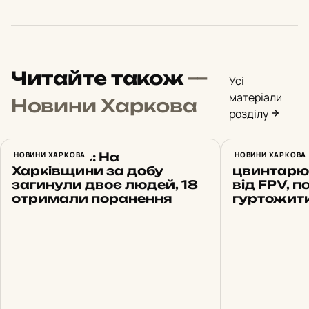
Читайте також
—
Усі
матеріали
Новини Харкова
розділу
Синєгубов: На
НОВИНИ ХАРКОВА
Харків 8 с
НОВИНИ ХАРКОВА
Харківщини за добу
цвинтарю,
загинули двоє людей, 18
від FPV, п
отримали поранення
гуртожит