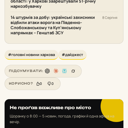
області: у Харкові заарештували 51-річну
наркозбувачку
14 штурмів за добу: українські захисники
8 Серпня
відбили атаки ворога на Південно-
Слобожанському та Куп’янському
напрямках – Генштаб ЗСУ
#головні новини харкова
#дайджест
ПІДСУМУВАТИ:
0
0
КОРИСНО?
Не проґав важливе про місто
Щоранку о 8:00 — 5 новин, погода, графіки й одна афіша на
вечір.