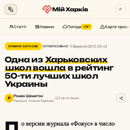
Мій Харків
Статті
Новини
Погода
Карта триво
+19°
Перейти
до
11 Вересня 2013, 00:43
НОВИНИ ХАРКОВА
ОПУБЛІКОВАНО
контенту
Одна из
Харьковских
школ вошла
в рейтинг
50-ти лучших школ
Украины
Роман Шемигон
2 хв читання
Р
Редакція · Новини Харкова
П
о версии журнала «Фокус» в число